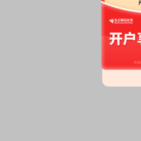
者发行股份募集配套资金。
2026-06-26
股权质押：
截止2026年06月26
470.00万股，质押总笔数2笔
2026-06-18
股权质押：
截止2026年06月18
470.00万股，质押总笔数2笔
2026-06-16
公告：
2026年06月16日发布
《邵
东会的通知》
等7条公告
2026-06-12