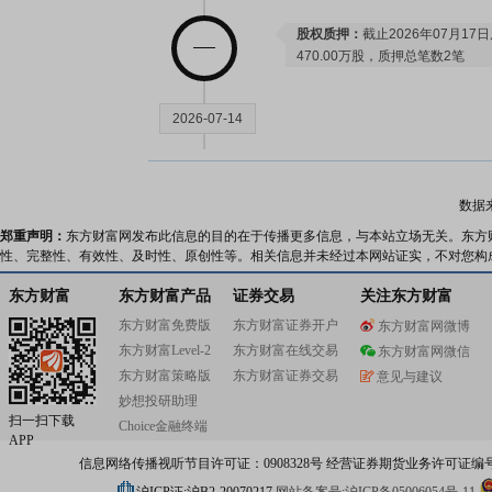
股权质押：
截止2026年07月17
470.00万股，质押总笔数2笔
2026-07-14
公告：
2026年07月14日发布
《邵
范围事项完成工商变更登记的公
数据
郑重声明：
东方财富网发布此信息的目的在于传播更多信息，与本站立场无关。东方
性、完整性、有效性、及时性、原创性等。相关信息并未经过本网站证实，不对您构
2026-07-10
东方财富
东方财富产品
证券交易
关注东方财富
股权质押：
截止2026年07月10
东方财富免费版
东方财富证券开户
东方财富网微博
470.00万股，质押总笔数2笔
东方财富Level-2
东方财富在线交易
东方财富网微信
东方财富策略版
东方财富证券交易
意见与建议
2026-07-03
妙想投研助理
扫一扫下载
Choice金融终端
APP
股权质押：
截止2026年07月03
信息网络传播视听节目许可证：0908328号 经营证券期货业务许可证编号：91310
470.00万股，质押总笔数2笔