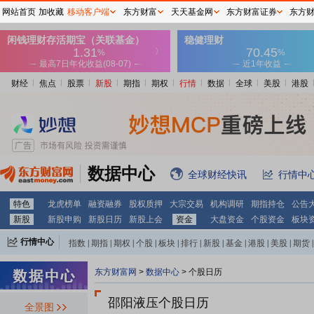
网站首页
加收藏
移动客户端
东方财富
天天基金网
东方财富证券
东方
财经
焦点
股票
新股
期指
期权
行情
数据
全球
美股
港股
数据中心
全球财经快讯
行情中
特色
龙虎榜单
融资融券
股权质押
大宗交易
机构调研
期指持仓
公告
新股
新股申购
新股日历
新股上会
资金
大盘资金
个股资金
板块
行情中心
指数
|
期指
|
期权
|
个股
|
板块
|
排行
|
新股
|
基金
|
港股
|
美股
|
期货
|
外汇
|
黄金
|
自选股
|
自选基金
东方财富网
>
数据中心
>
个股日历
邵阳液压个股日历
全景图