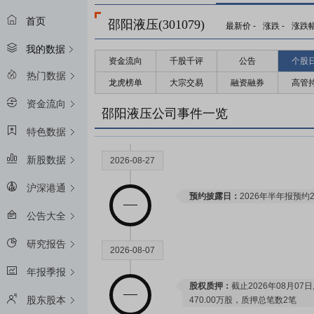
首页
邵阳液压(301079)
最新价
-
涨跌
-
涨跌
我的数据
资金流向
千股千评
公告
个股
热门数据
龙虎榜单
大宗交易
融资融券
高管
资金流向
邵阳液压公司事件一览
特色数据
新股数据
2026-08-27
沪深港通
预约披露日：
2026年半年报预约2
公告大全
研究报告
2026-08-07
年报季报
股权质押：
截止2026年08月07
股东股本
470.00万股，质押总笔数2笔