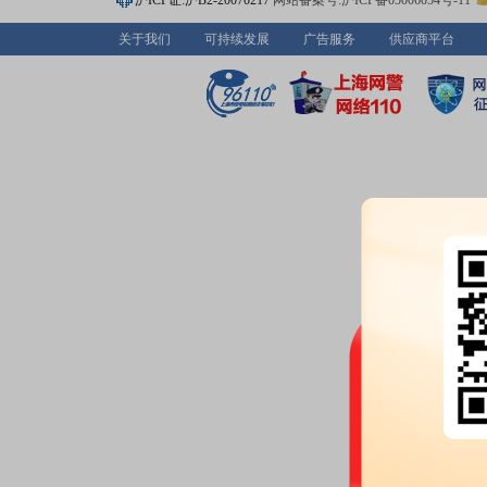
沪ICP证:沪B2-20070217
网站备案号:沪ICP备05006054号-11
关于我们
可持续发展
广告服务
供应商平台
2026-07-01
股东大会：
于2026-07-01召
公告：
2026年07月01日发布
《邵
公告》
等2条公告
2026-06-30
公告：
2026年06月30日发布
《4
最近两年及一期的财务报告和审计
及相关资产的财务状况和经营成果)
司)》
等4条公告
2026-06-29
公告：
2026年06月29日发布
《邵
回报影响的情况及采取填补回报
并购重组：
上市公司拟通过发行
等33名股东购买新承航锐100%股