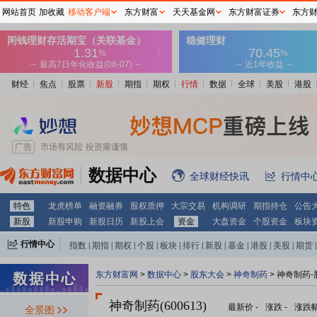
网站首页
加收藏
移动客户端
东方财富
天天基金网
东方财富证券
东方
财经
焦点
股票
新股
期指
期权
行情
数据
全球
美股
港股
数据中心
全球财经快讯
行情中
特色
龙虎榜单
融资融券
股权质押
大宗交易
机构调研
期指持仓
公告
新股
新股申购
新股日历
新股上会
资金
大盘资金
个股资金
板块
行情中心
指数
|
期指
|
期权
|
个股
|
板块
|
排行
|
新股
|
基金
|
港股
|
美股
|
期货
|
外汇
|
黄金
|
自选股
|
自选基金
东方财富网
>
数据中心
>
股东大会
>
神奇制药
>
神奇制药-
神奇制药(600613)
最新价
-
涨跌
-
涨跌
全景图