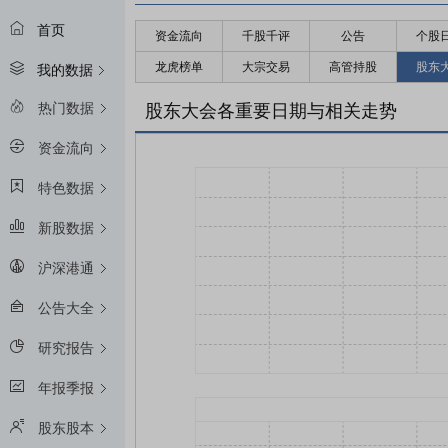
首页
资金流向
千股千评
公告
个股
龙虎榜单
大宗交易
高管持股
股东
我的数据
热门数据
股东大会各重要日期与相关走势
资金流向
特色数据
新股数据
沪深港通
公告大全
研究报告
年报季报
股东股本