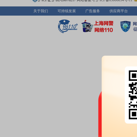
沪ICP证:沪B2-20070217
网站备案号:沪ICP备05006054号-11
关于我们
可持续发展
广告服务
供应商平台
2026-06-10
分红：
2026年06月10日公布2
月16日；除权除息日：2026年06
扣税后0.63元)[正式]
公告：
2026年06月10日发布
《神
限公司2025年年度权益分派实施
2026-06-05
股权质押：
截止2026年06月05
亿股，质押总笔数5笔
2026-05-29
股权质押：
截止2026年05月29
亿股，质押总笔数5笔