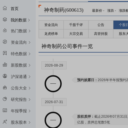
首页
神奇制药(600613)
最新价
-
涨跌
-
涨跌
我的数据
资金流向
千股千评
公告
个股
热门数据
龙虎榜单
大宗交易
高管持股
股东
资金流向
神奇制药公司事件一览
特色数据
新股数据
2026-08-29
沪深港通
预约披露日：
2026年半年报预约2
公告大全
研究报告
2026-07-31
年报季报
股权质押：
截止2026年07月31
股东股本
亿股，质押总笔数5笔