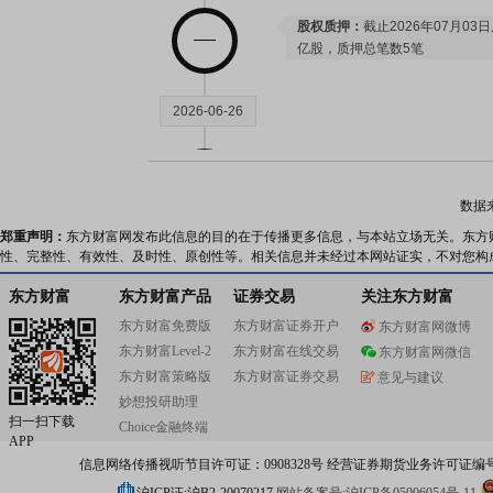
股权质押：
截止2026年07月03
亿股，质押总笔数5笔
2026-06-26
股权质押：
截止2026年06月26
亿股，质押总笔数5笔
数据
郑重声明：
东方财富网发布此信息的目的在于传播更多信息，与本站立场无关。东方
2026-06-18
性、完整性、有效性、及时性、原创性等。相关信息并未经过本网站证实，不对您构
东方财富
东方财富产品
证券交易
关注东方财富
股权质押：
截止2026年06月18
东方财富免费版
东方财富证券开户
东方财富网微博
亿股，质押总笔数5笔
东方财富Level-2
东方财富在线交易
东方财富网微信
东方财富策略版
东方财富证券交易
意见与建议
2026-06-12
妙想投研助理
扫一扫下载
Choice金融终端
APP
股权质押：
截止2026年06月12
信息网络传播视听节目许可证：0908328号 经营证券期货业务许可证编号：91310
亿股，质押总笔数5笔