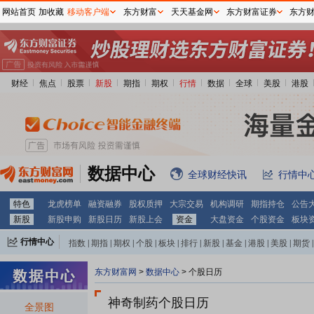
网站首页
加收藏
移动客户端
东方财富
天天基金网
东方财富证券
东方
财经
焦点
股票
新股
期指
期权
行情
数据
全球
美股
港股
数据中心
全球财经快讯
行情中
特色
龙虎榜单
融资融券
股权质押
大宗交易
机构调研
期指持仓
公告
新股
新股申购
新股日历
新股上会
资金
大盘资金
个股资金
板块
行情中心
指数
|
期指
|
期权
|
个股
|
板块
|
排行
|
新股
|
基金
|
港股
|
美股
|
期货
|
外汇
|
黄金
|
自选股
|
自选基金
东方财富网
>
数据中心
>
个股日历
神奇制药个股日历
全景图