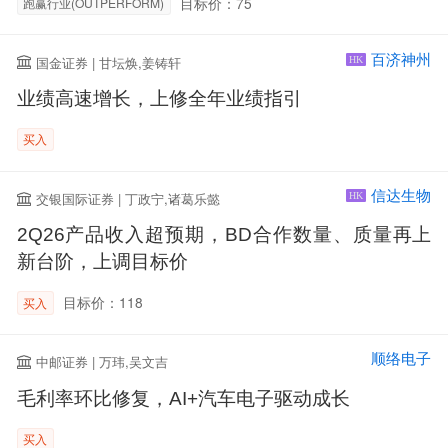
目标价：75
跑赢行业(OUTPERFORM)
百济神州
国金证券 | 甘坛焕,姜铸轩
HK
业绩高速增长，上修全年业绩指引
买入
信达生物
交银国际证券 | 丁政宁,诸葛乐懿
HK
2Q26产品收入超预期，BD合作数量、质量再上
新台阶，上调目标价
目标价：118
买入
顺络电子
中邮证券 | 万玮,吴文吉
毛利率环比修复，AI+汽车电子驱动成长
买入