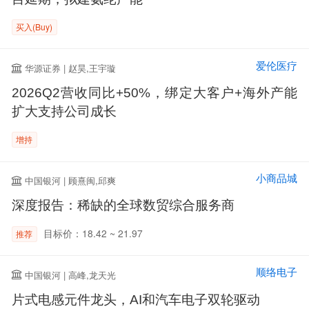
买入(Buy)
爱伦医疗
华源证券 | 赵昊,王宇璇
2026Q2营收同比+50%，绑定大客户+海外产能
扩大支持公司成长
增持
小商品城
中国银河 | 顾熹闽,邱爽
深度报告：稀缺的全球数贸综合服务商
目标价：18.42 ~ 21.97
推荐
顺络电子
中国银河 | 高峰,龙天光
片式电感元件龙头，AI和汽车电子双轮驱动