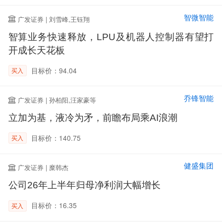
智微智能
广发证券 | 刘雪峰,王钰翔
智算业务快速释放，LPU及机器人控制器有望打
开成长天花板
目标价：94.04
买入
乔锋智能
广发证券 | 孙柏阳,汪家豪等
立加为基，液冷为矛，前瞻布局乘AI浪潮
目标价：140.75
买入
健盛集团
广发证券 | 糜韩杰
公司26年上半年归母净利润大幅增长
目标价：16.35
买入