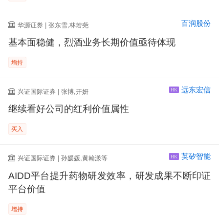
百润股份
华源证券 | 张东雪,林若尧
基本面稳健，烈酒业务长期价值亟待体现
增持
远东宏信
兴证国际证券 | 张博,开妍
HK
继续看好公司的红利价值属性
买入
英矽智能
兴证国际证券 | 孙媛媛,黄翰漾等
HK
AIDD平台提升药物研发效率，研发成果不断印证
平台价值
增持