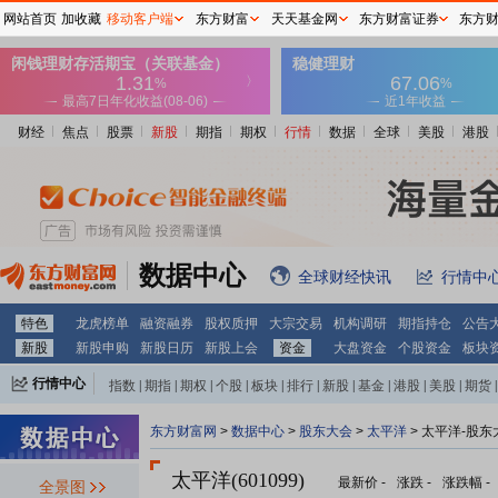
网站首页
加收藏
移动客户端
东方财富
天天基金网
东方财富证券
东方
财经
焦点
股票
新股
期指
期权
行情
数据
全球
美股
港股
数据中心
全球财经快讯
行情中
特色
龙虎榜单
融资融券
股权质押
大宗交易
机构调研
期指持仓
公告
新股
新股申购
新股日历
新股上会
资金
大盘资金
个股资金
板块
行情中心
指数
|
期指
|
期权
|
个股
|
板块
|
排行
|
新股
|
基金
|
港股
|
美股
|
期货
|
外汇
|
黄金
|
自选股
|
自选基金
东方财富网
>
数据中心
>
股东大会
>
太平洋
>
太平洋-股东
太平洋(601099)
最新价
-
涨跌
-
涨跌幅
-
全景图