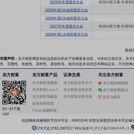
2008年年度股东大会
利润分配方案,年度报告(
2008年第3次临时股东大会
-
2008年第2次临时股东大会
-
2007年年度股东大会
利润分配方案,年度报告(
2008年第1次临时股东大会
-
数据
郑重声明：
东方财富网发布此信息的目的在于传播更多信息，与本站立场无关。东方
性、完整性、有效性、及时性、原创性等。相关信息并未经过本网站证实，不对您构
东方财富
东方财富产品
证券交易
关注东方财富
东方财富免费版
东方财富证券开户
东方财富网微博
东方财富Level-2
东方财富在线交易
东方财富网微信
东方财富策略版
东方财富证券交易
意见与建议
妙想投研助理
扫一扫下载
Choice金融终端
APP
信息网络传播视听节目许可证：0908328号 经营证券期货业务许可证编号：91310
沪ICP证:沪B2-20070217
网站备案号:沪ICP备05006054号-11