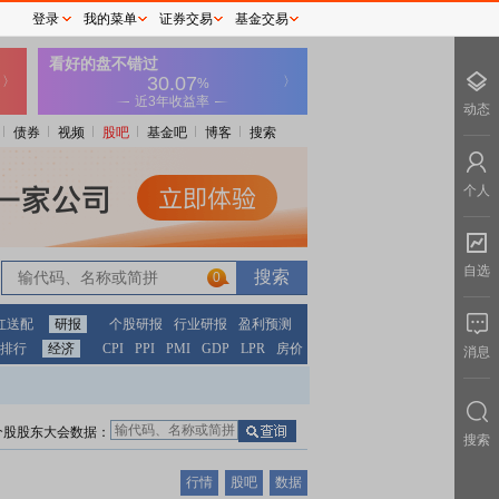
登录
我的菜单
证券交易
基金交易
动态
债券
视频
股吧
基金吧
博客
搜索
个人
自选
0
红送配
研报
个股研报
行业研报
盈利预测
排行
经济
CPI
PPI
PMI
GDP
LPR
房价
消息
个股股东大会数据：
搜索
行情
股吧
数据