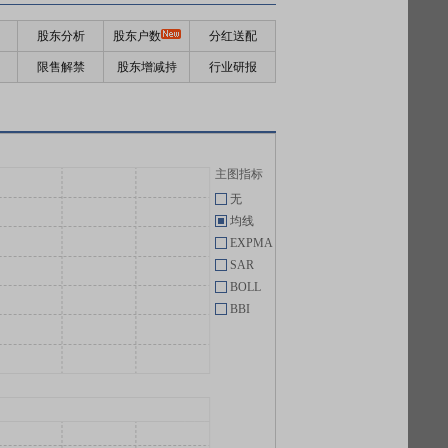
股东分析
股东户数
分红送配
限售解禁
股东增减持
行业研报
主图指标
无
均线
EXPMA
SAR
BOLL
BBI