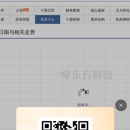
千评
公告
个股日历
财务数据
核心题材
主力持仓
交易
高管持股
股东大会
个股研报
股本结构
机构调研
日期与相关走势