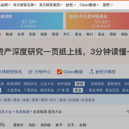
基金网
东方财富证券
东方财富期货
妙想
Choice数据
股吧
情
数据
全球
美股
港股
期货
外汇
黄金
银行
基金
理财
保险
全球财经快讯
行情中心
Choice数据
妙想大模型
交易
机构调研
期指持仓
公告大全
条件选股
财报
业绩报表
最新预告
分
大盘资金
个股资金
板块资金
沪 港 通
基金
基金净值
基金定投
基金
行
|
新股
|
基金
|
港股
|
美股
|
期货
|
外汇
|
黄金
|
自选股
|
自选基金
股东大会
>
友发集团
>
友发集团-股东大会
6)
最新价
-
涨跌
-
涨跌幅
-
换手
-
总手
-
金额
-