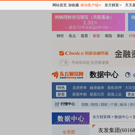
网站首页
加收藏
移动客户端
东方财富
天天
财经
焦点
股票
新股
期指
期权
行
数据中心
特色
龙虎榜单
融资融券
股权质押
大宗
新股
新股申购
新股日历
新股上会
资金
行情中心
指数
|
期指
|
期权
|
个股
|
板块
|
排
东方财富网
>
数据中心
>
友发集团(60168
全景图