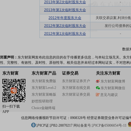
2013年第2次临时股东大会
-
2013年第1次临时股东大会
-
2012年年度股东大会
关联交易议案,利润分配方
2012年第2次临时股东大会
发行公司债券的
2012年第1次临时股东大会
-
数据
郑重声明：
东方财富网发布此信息的目的在于传播更多信息，与本站立场无关。东方
性、完整性、有效性、及时性、原创性等。相关信息并未经过本网站证实，不对您构
东方财富
东方财富产品
证券交易
关注东方财富
东方财富免费版
东方财富证券开户
东方财富网微博
东方财富Level-2
东方财富在线交易
东方财富网微信
东方财富策略版
东方财富证券交易
意见与建议
妙想投研助理
扫一扫下载
Choice金融终端
APP
信息网络传播视听节目许可证：0908328号 经营证券期货业务许可证编号：91310
沪ICP证:沪B2-20070217
网站备案号:沪ICP备05006054号-11