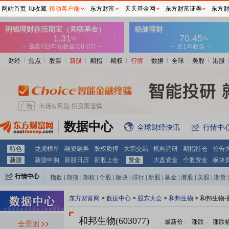
网站首页
加收藏
移动客户端
东方财富
天天基金网
东方财富证券
东方
财经
焦点
股票
新股
期指
期权
行情
数据
全球
美股
港股
数据中心
全球财经快讯
行情中
特色
龙虎榜单
融资融券
股权质押
大宗交易
机构调研
期指持仓
公告
新股
新股申购
新股日历
新股上会
资金
大盘资金
个股资金
板块
行情中心
指数
|
期指
|
期权
|
个股
|
板块
|
排行
|
新股
|
基金
|
港股
|
美股
|
期货
|
外汇
|
黄金
|
自选股
|
自选基金
东方财富网
>
数据中心
>
股东大会
>
和邦生物
>
和邦生物-
和邦生物(603077)
最新价
-
涨跌
-
涨跌
全景图