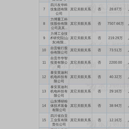
四川友华科
7
技集团有限
其它关联关系
否
28.87万
公司
力博重工科
8
技股份有限
其它关联关系
否
7507.66万
公司及其...
力博工业技
9
术研究院(山
其它关联关系
否
219.29万
东)有限...
自贡银行股
10
其它关联关系
否
73.51万
份有限公司
自贡市华智
11
投资有限公
其它关联关系
否
2200.00
司
泰安英迪利
12
机电科技有
其它关联关系
否
40.32万
限公司
泰安英迪利
13
机电科技有
其它关联关系
否
29.16万
限公司
山东博研粉
14
体技术装备
其它关联关系
否
38.94万
有限公司
四川省自贡
15
工业泵有限
其它关联关系
否
12.16万
责任公司