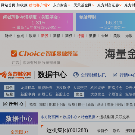
网站首页
加收藏
移动客户端
东方财富
天天基金网
东方财富证券
东方
财经
焦点
股票
新股
期指
期权
行情
数据
全球
美股
港股
数据中心
全球财经快讯
行情中
特色
龙虎榜单
融资融券
股权质押
大宗交易
机构调研
期指持仓
公告
新股
新股申购
新股日历
新股上会
资金
大盘资金
个股资金
板块
行情中心
指数
|
期指
|
期权
|
个股
|
板块
|
排行
|
新股
|
基金
|
港股
|
美股
|
期货
|
外汇
|
黄金
|
自选股
|
自选基金
东方财富网
>
数据中心
>
特色数据
> 运机集团-关联交易
运机集团(001288)
最新价
-
涨跌
-
涨跌
全景图