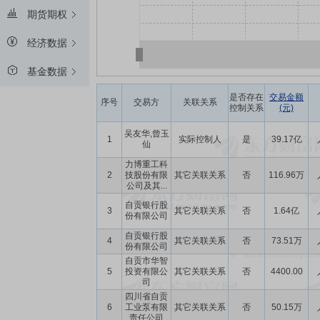
期货期权
经济数据
基金数据
是否存在
交易金额
序号
交易方
关联关系
控制关系
(元)
吴友华,曾玉
1
实际控制人
是
39.17亿
仙
力博重工科
2
技股份有限
其它关联关系
否
116.96万
公司及其...
自贡银行股
3
其它关联关系
否
1.64亿
份有限公司
自贡银行股
4
其它关联关系
否
73.51万
份有限公司
自贡市华智
5
投资有限公
其它关联关系
否
4400.00
司
四川省自贡
6
工业泵有限
其它关联关系
否
50.15万
责任公司