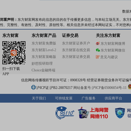
数据
郑重声明：
东方财富网发布此信息的目的在于传播更多信息，与本站立场无关。东方
性、完整性、有效性、及时性、原创性等。相关信息并未经过本网站证实，不对您构
东方财富
东方财富产品
证券交易
关注东方财富
东方财富免费版
东方财富证券开户
东方财富网微博
东方财富Level-2
东方财富在线交易
东方财富网微信
东方财富策略版
东方财富证券交易
意见与建议
妙想投研助理
扫一扫下载
Choice金融终端
APP
信息网络传播视听节目许可证：0908328号 经营证券期货业务许可证编号：91310
沪ICP证:沪B2-20070217
网站备案号:沪ICP备05006054号-11
关于我们
可持续发展
广告服务
供应商平台