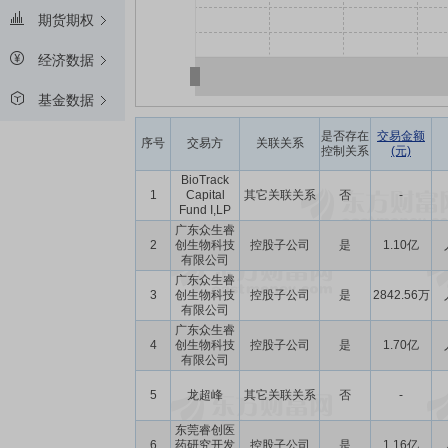
期货期权
经济数据
基金数据
是否存在
交易金额
序号
交易方
关联关系
控制关系
(元)
BioTrack
1
Capital
其它关联关系
否
-
Fund I,LP
广东众生睿
2
创生物科技
控股子公司
是
1.10亿
有限公司
广东众生睿
3
创生物科技
控股子公司
是
2842.56万
有限公司
广东众生睿
4
创生物科技
控股子公司
是
1.70亿
有限公司
5
龙超峰
其它关联关系
否
-
东莞睿创医
6
药研究开发
控股子公司
是
1.16亿