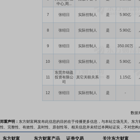
中心,周...
7
张绍日
实际控制人
是
5.90亿
8
张绍日
实际控制人
是
5.90亿
9
张绍日
实际控制人
是
350.00万
10
张绍日
实际控制人
是
5.90亿
东莞市锦盈
11
投资有限公
其它关联关系
否
1.15亿
司
12
张绍日
实际控制人
是
-
数据
郑重声明：
东方财富网发布此信息的目的在于传播更多信息，与本站立场无关。东方
性、完整性、有效性、及时性、原创性等。相关信息并未经过本网站证实，不对您构
东方财富
东方财富产品
证券交易
关注东方财富