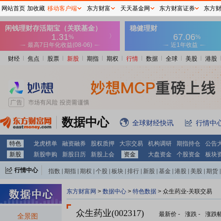
网站首页
加收藏
移动客户端
东方财富
天天基金网
东方财富证券
东方
财经
焦点
股票
新股
期指
期权
行情
数据
全球
美股
港股
数据中心
全球财经快讯
行情中
特色
龙虎榜单
融资融券
股权质押
大宗交易
机构调研
期指持仓
公告
新股
新股申购
新股日历
新股上会
资金
大盘资金
个股资金
板块
行情中心
指数
|
期指
|
期权
|
个股
|
板块
|
排行
|
新股
|
基金
|
港股
|
美股
|
期货
|
外汇
|
黄金
|
自选股
|
自选基金
东方财富网
>
数据中心
>
特色数据
> 众生药业-关联交易
众生药业(002317)
最新价
-
涨跌
-
涨跌
全景图