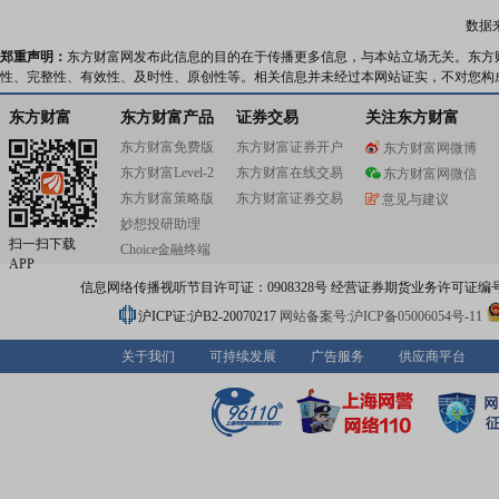
数据
郑重声明：
东方财富网发布此信息的目的在于传播更多信息，与本站立场无关。东方
性、完整性、有效性、及时性、原创性等。相关信息并未经过本网站证实，不对您构
东方财富
东方财富产品
证券交易
关注东方财富
东方财富免费版
东方财富证券开户
东方财富网微博
东方财富Level-2
东方财富在线交易
东方财富网微信
东方财富策略版
东方财富证券交易
意见与建议
妙想投研助理
扫一扫下载
Choice金融终端
APP
信息网络传播视听节目许可证：0908328号 经营证券期货业务许可证编号：91310
沪ICP证:沪B2-20070217
网站备案号:沪ICP备05006054号-11
关于我们
可持续发展
广告服务
供应商平台