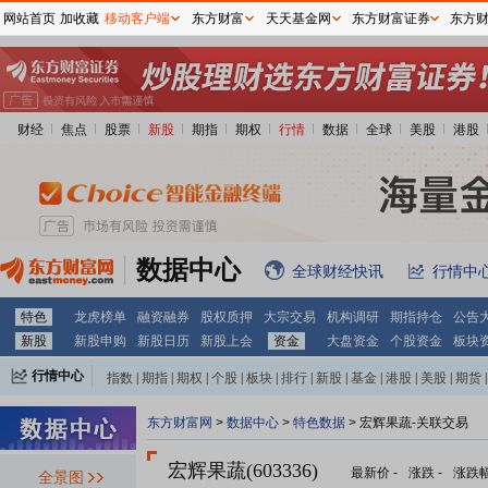
网站首页
加收藏
移动客户端
东方财富
天天基金网
东方财富证券
东方
财经
焦点
股票
新股
期指
期权
行情
数据
全球
美股
港股
数据中心
全球财经快讯
行情中
特色
龙虎榜单
融资融券
股权质押
大宗交易
机构调研
期指持仓
公告
新股
新股申购
新股日历
新股上会
资金
大盘资金
个股资金
板块
行情中心
指数
|
期指
|
期权
|
个股
|
板块
|
排行
|
新股
|
基金
|
港股
|
美股
|
期货
|
外汇
|
黄金
|
自选股
|
自选基金
东方财富网
>
数据中心
>
特色数据
> 宏辉果蔬-关联交易
宏辉果蔬(603336)
最新价
-
涨跌
-
涨跌
全景图