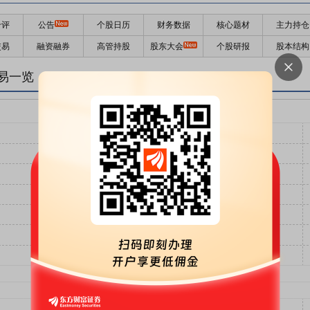
千评
公告
个股日历
财务数据
核心题材
主力持仓
交易
融资融券
高管持股
股东大会
个股研报
股本结构
易一览