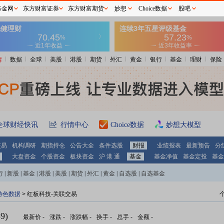
基金网
东方财富证券
东方财富期货
妙想
Choice数据
股吧
情
数据
全球
美股
港股
期货
外汇
黄金
银行
基金
理财
保险
全球财经快讯
行情中心
Choice数据
妙想大模型
交易
机构调研
期指持仓
公告大全
条件选股
财报
业绩报表
最新预告
分
大盘资金
个股资金
板块资金
沪 港 通
基金
基金净值
基金定投
基金
行
|
新股
|
基金
|
港股
|
美股
|
期货
|
外汇
|
黄金
|
自选股
|
自选基金
特色数据
> 红板科技-关联交易
9)
最新价
-
涨跌
-
涨跌幅
-
换手
-
总手
-
金额
-