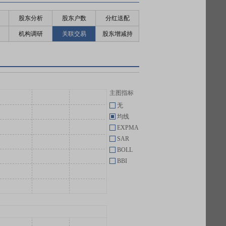
股东分析
股东户数
分红送配
机构调研
关联交易
股东增减持
主图指标
无
均线
EXPMA
SAR
BOLL
BBI