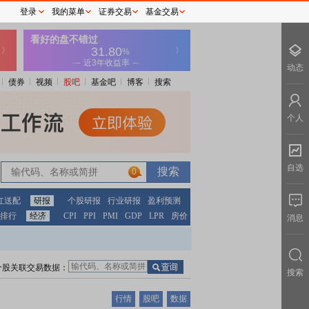
登录
我的菜单
证券交易
基金交易
动态
债券
视频
股吧
基金吧
博客
搜索
个人
自选
0
红送配
研报
个股研报
行业研报
盈利预测
排行
经济
CPI
PPI
PMI
GDP
LPR
房价
消息
个股关联交易数据：
搜索
行情
股吧
数据