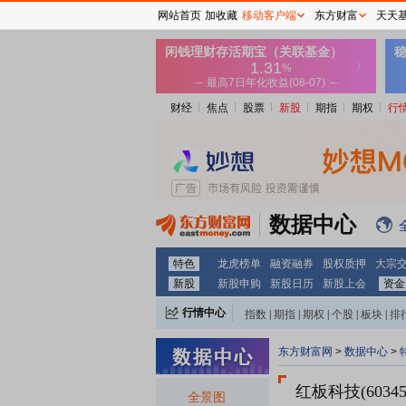
网站首页
加收藏
移动客户端
东方财富
天天
财经
焦点
股票
新股
期指
期权
行
数据中心
特色
龙虎榜单
融资融券
股权质押
大宗
新股
新股申购
新股日历
新股上会
资金
行情中心
指数
|
期指
|
期权
|
个股
|
板块
|
排
东方财富网
>
数据中心
>
红板科技(60345
全景图