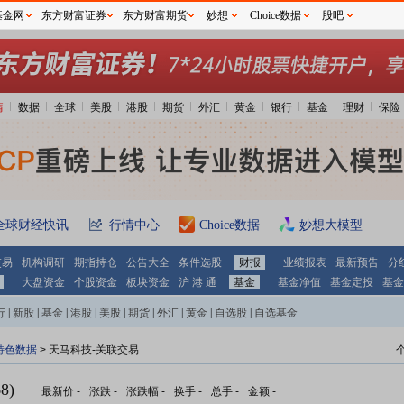
基金网
东方财富证券
东方财富期货
妙想
Choice数据
股吧
情
数据
全球
美股
港股
期货
外汇
黄金
银行
基金
理财
保险
全球财经快讯
行情中心
Choice数据
妙想大模型
交易
机构调研
期指持仓
公告大全
条件选股
财报
业绩报表
最新预告
分
大盘资金
个股资金
板块资金
沪 港 通
基金
基金净值
基金定投
基金
行
|
新股
|
基金
|
港股
|
美股
|
期货
|
外汇
|
黄金
|
自选股
|
自选基金
特色数据
> 天马科技-关联交易
8)
最新价
-
涨跌
-
涨跌幅
-
换手
-
总手
-
金额
-