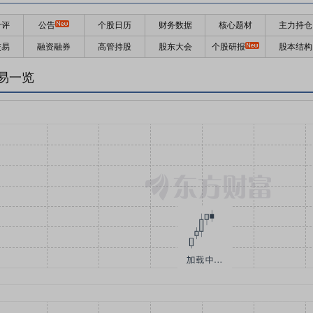
千评
公告
个股日历
财务数据
核心题材
主力持仓
交易
融资融券
高管持股
股东大会
个股研报
股本结构
易一览