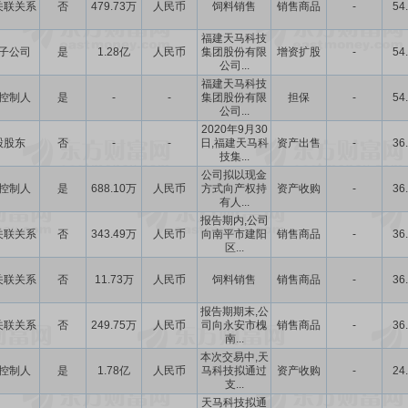
关联关系
否
479.73万
人民币
饲料销售
销售商品
-
54
福建天马科技
子公司
是
1.28亿
人民币
集团股份有限
增资扩股
-
54
公司...
福建天马科技
控制人
是
-
-
集团股份有限
担保
-
54
公司...
2020年9月30
股股东
否
-
-
日,福建天马科
资产出售
-
36
技集...
公司拟以现金
控制人
是
688.10万
人民币
方式向产权持
资产收购
-
36
有人...
报告期内,公司
关联关系
否
343.49万
人民币
向南平市建阳
销售商品
-
36
区...
关联关系
否
11.73万
人民币
饲料销售
销售商品
-
36
报告期期末,公
关联关系
否
249.75万
人民币
司向永安市槐
销售商品
-
36
南...
本次交易中,天
控制人
是
1.78亿
人民币
马科技拟通过
资产收购
-
24
支...
天马科技拟通