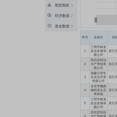
期货期权
经济数据
基金数据
序号
交易方
关
三明市鲟龙
1
农业发展有
其它
限公司
邵武宏利达
2
水产养殖有
其它
限公司
福建立荣生
3
态农业开发
其它
有限公司
永安市槐南
4
鳗和堂生态
其它
养殖场
三明市鲟龙
5
农业发展有
其它
限公司
邵武宏利达
6
水产养殖有
其它