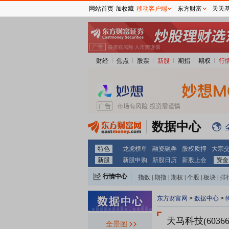
网站首页
加收藏
移动客户端
东方财富
天天
财经
焦点
股票
新股
期指
期权
行
数据中心
特色
龙虎榜单
融资融券
股权质押
大宗
新股
新股申购
新股日历
新股上会
资金
行情中心
指数
|
期指
|
期权
|
个股
|
板块
|
排
东方财富网
>
数据中心
>
天马科技(60366
全景图