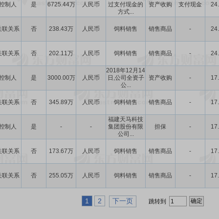
控制人
是
6725.44万
人民币
过支付现金的
资产收购
支付现金
24
方式...
关联关系
否
238.43万
人民币
饲料销售
销售商品
-
24
关联关系
否
202.11万
人民币
饲料销售
销售商品
-
24
2018年12月14
控制人
是
3000.00万
人民币
日,公司全资子
资产收购
-
17
公...
关联关系
否
345.89万
人民币
饲料销售
销售商品
-
17
福建天马科技
控制人
是
-
-
集团股份有限
担保
-
17
公司...
关联关系
否
173.67万
人民币
饲料销售
销售商品
-
17
关联关系
否
255.05万
人民币
饲料销售
销售商品
-
17
1
2
下一页
跳转到