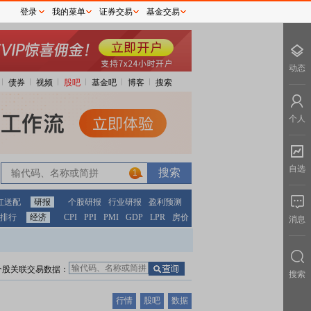
登录
我的菜单
证券交易
基金交易
动态
债券
视频
股吧
基金吧
博客
搜索
个人
自选
1
红送配
研报
个股研报
行业研报
盈利预测
排行
经济
CPI
PPI
PMI
GDP
LPR
房价
消息
个股关联交易数据：
搜索
行情
股吧
数据