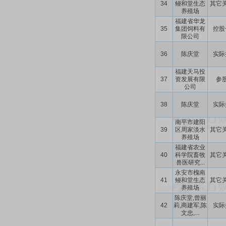
34
鳗和堂生态
其它
养殖场
福建省华龙
35
集团饲料有
控股
限公司
36
陈庆堂
实际
福建天马投
37
资发展有限
参
公司
38
陈庆堂
实际
南平市建阳
39
区周家淡水
其它
养殖场
福建省农业
40
科学院畜牧
其它
兽医研究...
永安市槐南
41
鳗和堂生态
其它
养殖场
陈庆堂,曾丽
42
莉,商建军,陈
实际
文忠,...