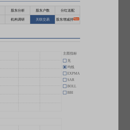
股东分析
股东户数
分红送配
机构调研
关联交易
股东增减持
主图指标
无
均线
EXPMA
SAR
BOLL
BBI