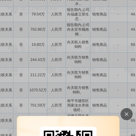
水...
报告期内,公司
关联关系
否
79.54万
人民币
向福建立荣生
销售商品
-
44
态...
报告期内,公司
关联关系
否
702.86万
人民币
向永安市槐南
销售商品
-
44
鳗...
向关联人销售
关联关系
否
19.80万
人民币
销售商品
-
69
饲料
向关联方销售
关联关系
否
244.43万
人民币
销售商品
-
69
饲料
向关联方销售
关联关系
否
211.22万
人民币
销售商品
-
69
饲料
向关联方销售
关联关系
否
1070.52万
人民币
销售商品
-
69
饲料。
南平市建阳区
关联关系
否
701.59万
人民币
周家淡水养殖
销售商品
-
69
场经...
福建立荣生态
关联关系
否
254.17万
人民币
农业开发有限
销售商品
-
69
公司...
永安市槐南鳗
关联关系
否
1356.57万
人民币
和堂生态养殖
销售商品
-
69