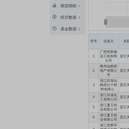
期货期权
经济数据
基金数据
序号
交易方
关
广西哲辉建
1
设工程有限
其它
公司
衢州仙鹤房
2
地产有限公
其它
司
浙江高旭仙
3
鹤高分子材
其它
料有限公...
浙江邦成化
4
其它
工有限公司
浙江夏王纸
5
其它
业有限公司
浙江夏王纸
6
其它
业有限公司
浙江哲辉环