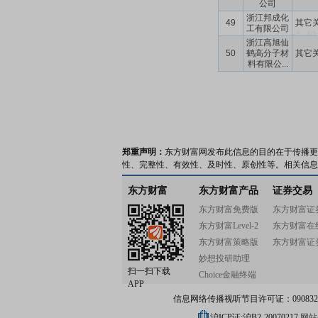
公司
浙江邦成化
49
其它
工有限公司
浙江高旭仙
50
鹤高分子材
其它
料有限公...
郑重声明：
东方财富网发布此信息的目的在于传播更
性、完整性、有效性、及时性、原创性等。相关信息
东方财富
东方财富产品
证券交易
东方财富免费版
东方财富证
东方财富Level-2
东方财富在
东方财富策略版
东方财富证
妙想投研助理
扫一扫下载
Choice金融终端
APP
信息网络传播视听节目许可证：0908328号
沪ICP证:沪B2-20070217
网站备