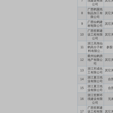
7
境建设有限
其它
公司
广西鹤翼纸
8
制品加工有
其它
限公司
广西仙鹤建
9
其它
材有限公司
广西哲辉建
10
设工程有限
其它
公司
浙江高旭仙
11
鹤高分子材
参股
料有限公...
衢州仙鹤房
12
地产有限公
其它
司
浙江邦成化
13
其它
工有限公司
浙江夏王纸
14
合
业有限公司
浙江夏王纸
15
合
业有限公司
浙江哲辉环
16
境建设有限
兄
公司
广西哲辉建
17
设工程有限
其它