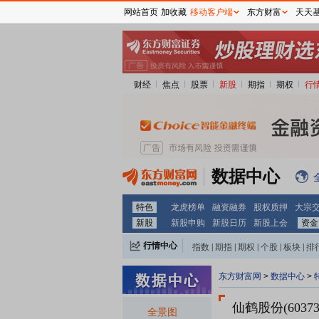
网站首页
加收藏
移动客户端
东方财富
天天
财经
焦点
股票
新股
期指
期权
行
数据中心
特色
龙虎榜单
融资融券
股权质押
大宗
新股
新股申购
新股日历
新股上会
资金
行情中心
指数
|
期指
|
期权
|
个股
|
板块
|
排
东方财富网
>
数据中心
>
仙鹤股份(60373
全景图