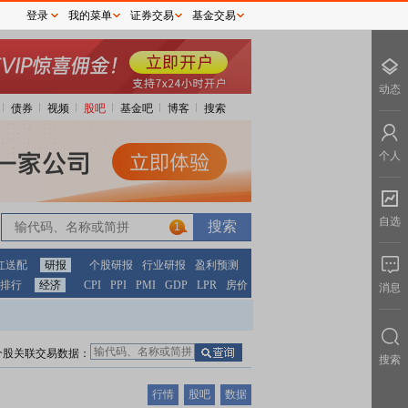
登录
我的菜单
证券交易
基金交易
动态
债券
视频
股吧
基金吧
博客
搜索
个人
自选
1
红送配
研报
个股研报
行业研报
盈利预测
排行
经济
CPI
PPI
PMI
GDP
LPR
房价
消息
个股关联交易数据：
搜索
行情
股吧
数据