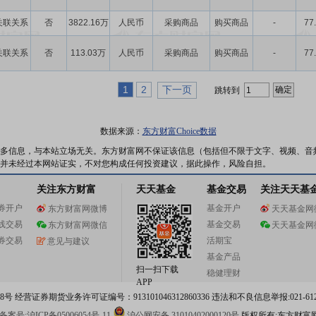
关联关系
否
3822.16万
人民币
采购商品
购买商品
-
77
关联关系
否
113.03万
人民币
采购商品
购买商品
-
77
1
2
下一页
跳转到
数据来源：
东方财富Choice数据
多信息，与本站立场无关。东方财富网不保证该信息（包括但不限于文字、视频、音
并未经过本网站证实，不对您构成任何投资建议，据此操作，风险自担。
关注东方财富
天天基金
基金交易
关注天天基
券开户
基金开户
东方财富网微博
天天基金网
线交易
基金交易
东方财富网微信
天天基金网
券交易
活期宝
意见与建议
基金产品
扫一扫下载
稳健理财
APP
 经营证券期货业务许可证编号：913101046312860336 违法和不良信息举报:021-612
案号:沪ICP备05006054号-11
沪公网安备 31010402000120号
版权所有:东方财富