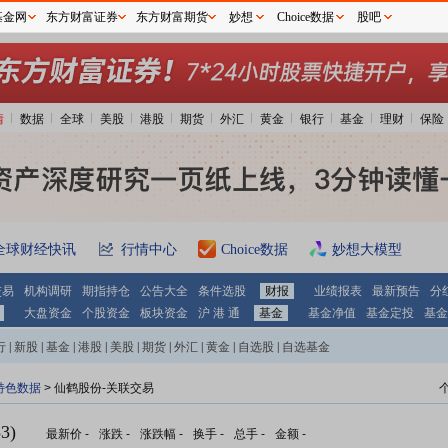
基金网
东方财富证券
东方财富期货
妙想
Choice数据
股吧
情
数据
全球
美股
港股
期货
外汇
黄金
银行
基金
理财
保险
全球财经快讯
行情中心
Choice数据
妙想大模型
交易
机构调研
期指持仓
公告大全
条件选股
财报
业绩报表
最新预告
分
大盘资金
个股资金
板块资金
沪 港 通
基金
基金净值
基金定投
基金
行
|
新股
|
基金
|
港股
|
美股
|
期货
|
外汇
|
黄金
|
自选股
|
自选基金
特色数据
> 仙鹤股份-关联交易
3)
最新价
-
涨跌
-
涨跌幅
-
换手
-
总手
-
金额
-