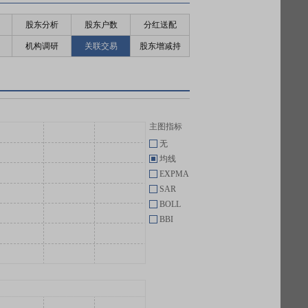
股东分析
股东户数
分红送配
机构调研
关联交易
股东增减持
主图指标
无
均线
EXPMA
SAR
BOLL
BBI