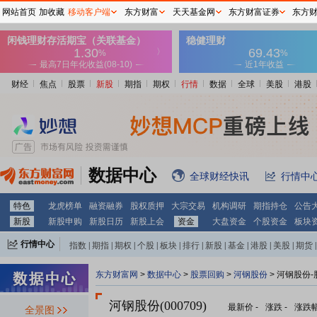
网站首页
加收藏
移动客户端
东方财富
天天基金网
东方财富证券
东方
财经
焦点
股票
新股
期指
期权
行情
数据
全球
美股
港股
数据中心
全球财经快讯
行情中
特色
龙虎榜单
融资融券
股权质押
大宗交易
机构调研
期指持仓
公告
新股
新股申购
新股日历
新股上会
资金
大盘资金
个股资金
板块
行情中心
指数
|
期指
|
期权
|
个股
|
板块
|
排行
|
新股
|
基金
|
港股
|
美股
|
期货
|
外汇
|
黄金
|
自选股
|
自选基金
东方财富网
>
数据中心
>
股票回购
>
河钢股份
> 河钢股份
河钢股份(000709)
最新价
-
涨跌
-
涨跌
全景图