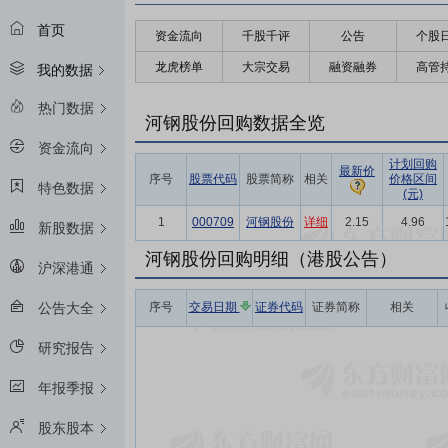
首页
资金流向
千股千评
公告
个股
龙虎榜单
大宗交易
融资融券
高管
我的数据
热门数据
河钢股份回购数据全览
资金流向
计划回购
最新价
序号
股票代码
股票简称
相关
价格区间
特色数据
(元)
1
000709
河钢股份
详细
2.15
4.96
新股数据
河钢股份回购明细（港股公告）
沪深港通
序号
交易日期
证券代码
证券简称
相关
公告大全
研究报告
年报季报
股东股本