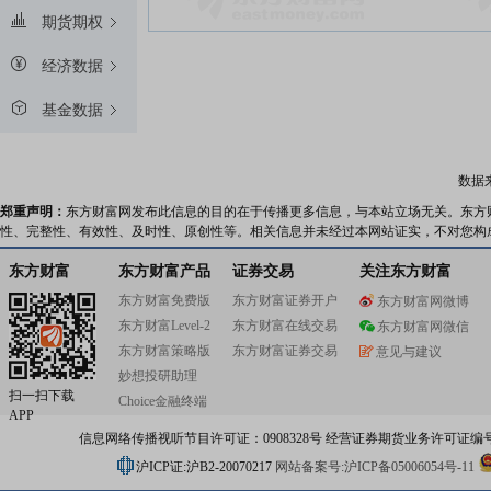
期货期权
经济数据
基金数据
数据
郑重声明：
东方财富网发布此信息的目的在于传播更多信息，与本站立场无关。东方
性、完整性、有效性、及时性、原创性等。相关信息并未经过本网站证实，不对您构
东方财富
东方财富产品
证券交易
关注东方财富
东方财富免费版
东方财富证券开户
东方财富网微博
东方财富Level-2
东方财富在线交易
东方财富网微信
东方财富策略版
东方财富证券交易
意见与建议
妙想投研助理
扫一扫下载
Choice金融终端
APP
信息网络传播视听节目许可证：0908328号 经营证券期货业务许可证编号：91310
沪ICP证:沪B2-20070217
网站备案号:沪ICP备05006054号-11