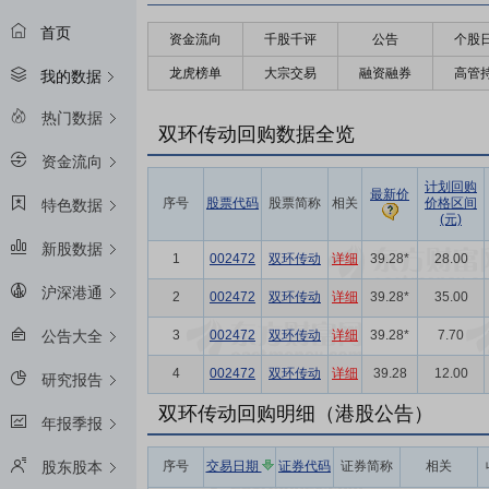
首页
资金流向
千股千评
公告
个股
龙虎榜单
大宗交易
融资融券
高管
我的数据
热门数据
双环传动回购数据全览
资金流向
计划回购
最新价
序号
股票代码
股票简称
相关
价格区间
特色数据
(元)
新股数据
1
002472
双环传动
详细
39.28*
28.00
沪深港通
2
002472
双环传动
详细
39.28*
35.00
3
002472
双环传动
详细
39.28*
7.70
公告大全
4
002472
双环传动
详细
39.28
12.00
研究报告
双环传动回购明细（港股公告）
年报季报
序号
交易日期
证券代码
证券简称
相关
股东股本