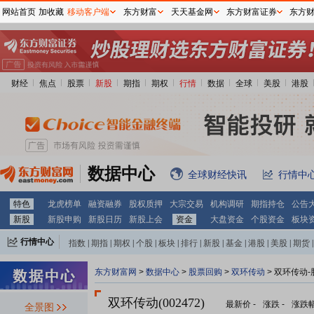
网站首页
加收藏
移动客户端
东方财富
天天基金网
东方财富证券
东方
财经
焦点
股票
新股
期指
期权
行情
数据
全球
美股
港股
数据中心
全球财经快讯
行情中
特色
龙虎榜单
融资融券
股权质押
大宗交易
机构调研
期指持仓
公告
新股
新股申购
新股日历
新股上会
资金
大盘资金
个股资金
板块
行情中心
指数
|
期指
|
期权
|
个股
|
板块
|
排行
|
新股
|
基金
|
港股
|
美股
|
期货
|
外汇
|
黄金
|
自选股
|
自选基金
东方财富网
>
数据中心
>
股票回购
>
双环传动
> 双环传动
双环传动(002472)
最新价
-
涨跌
-
涨跌
全景图