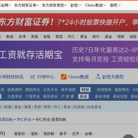
基金网
东方财富证券
东方财富期货
妙想
Choice数据
股吧
情
数据
全球
美股
港股
期货
外汇
黄金
银行
基金
理财
保险
全球财经快讯
行情中心
Choice数据
妙想大模型
交易
机构调研
期指持仓
公告大全
条件选股
财报
业绩报表
最新预告
分
大盘资金
个股资金
板块资金
沪 港 通
基金
基金净值
基金定投
基金
行
|
新股
|
基金
|
港股
|
美股
|
期货
|
外汇
|
黄金
|
自选股
|
自选基金
股票回购
>
华仁药业
> 华仁药业-股票回购
0)
最新价
-
涨跌
-
涨跌幅
-
换手
-
总手
-
金额
-