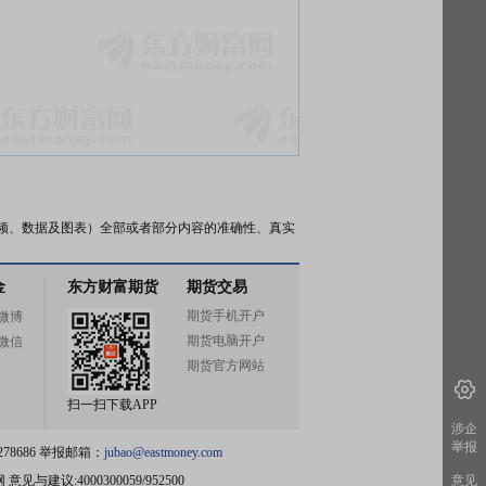
频、数据及图表）全部或者部分内容的准确性、真实
金
东方财富期货
期货交易
期货手机开户
微博
期货电脑开户
微信
期货官方网站
扫一扫下载APP
涉企
举报
78686 举报邮箱：
jubao@eastmoney.com
网
意见与建议:4000300059/952500
意见