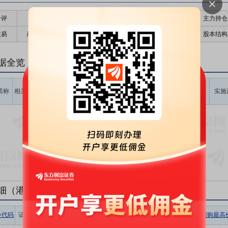
千评
公告
个股日历
财务数据
核心题材
主力持仓
交易
融资融券
高管持股
股东大会
个股研报
股本结构
据全览
计划回购
计划回购
占公告前
计划回购
最新价
回购起始
简称
相关
价格区间
数量区间
一日总股
金额区间
实施
时间
(元)
(股)
本比例(%)
(元)
暂无数据
细（港股公告）
券代码
证券简称
相关
收盘价
涨跌幅
回购数量
回购金额
回购最高