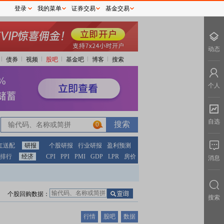
登录
我的菜单
证券交易
基金交易
动态
债券
视频
股吧
基金吧
博客
搜索
个人
自选
0
红送配
研报
个股研报
行业研报
盈利预测
排行
经济
CPI
PPI
PMI
GDP
LPR
房价
消息
个股回购数据：
搜索
行情
股吧
数据