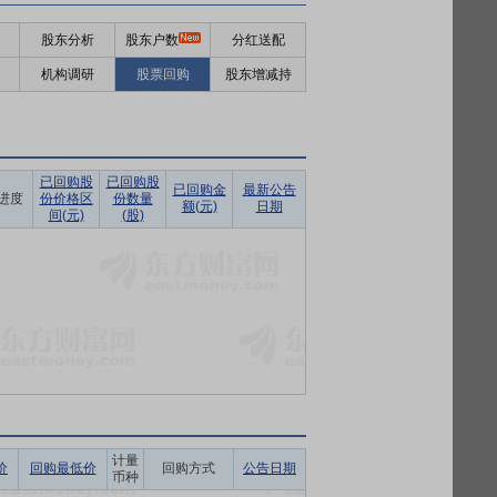
股东分析
股东户数
分红送配
机构调研
股票回购
股东增减持
已回购股
已回购股
已回购金
最新公告
进度
份价格区
份数量
额(元)
日期
间(元)
(股)
计量
价
回购最低价
回购方式
公告日期
币种