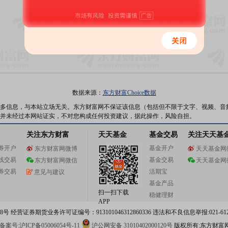
暂无数据
数据来源：
东方财富Choice数据
多信息，与本站立场无关。东方财富网不保证该信息（包括但不限于文字、视频、音
并未经过本网站证实，不对您构成任何投资建议，据此操作，风险自担。
关注东方财富
天天基金
基金交易
关注天天基
券开户
基金开户
东方财富网微博
天天基金网
线交易
基金交易
东方财富网微信
天天基金网
券交易
活期宝
意见与建议
基金产品
扫一扫下载
稳健理财
APP
 经营证券期货业务许可证编号：913101046312860336 违法和不良信息举报:021-612
案号:沪ICP备05006054号-11
沪公网安备 31010402000120号
版权所有:东方财富