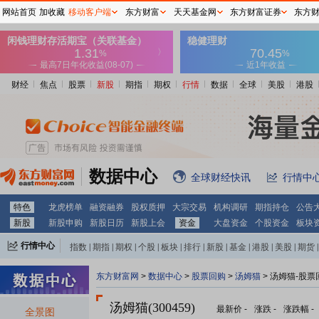
网站首页
加收藏
移动客户端
东方财富
天天基金网
东方财富证券
东方
财经
焦点
股票
新股
期指
期权
行情
数据
全球
美股
港股
数据中心
全球财经快讯
行情中
特色
龙虎榜单
融资融券
股权质押
大宗交易
机构调研
期指持仓
公告
新股
新股申购
新股日历
新股上会
资金
大盘资金
个股资金
板块
行情中心
指数
|
期指
|
期权
|
个股
|
板块
|
排行
|
新股
|
基金
|
港股
|
美股
|
期货
|
外汇
|
黄金
|
自选股
|
自选基金
东方财富网
>
数据中心
>
股票回购
>
汤姆猫
> 汤姆猫-股票
汤姆猫(300459)
最新价
-
涨跌
-
涨跌幅
-
全景图