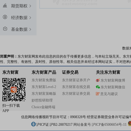
期货期权
经济数据
基金数据
数据
郑重声明：
东方财富网发布此信息的目的在于传播更多信息，与本站立场无关。东方
性、完整性、有效性、及时性、原创性等。相关信息并未经过本网站证实，不对您构
东方财富
东方财富产品
证券交易
关注东方财富
东方财富免费版
东方财富证券开户
东方财富网微博
东方财富Level-2
东方财富在线交易
东方财富网微信
东方财富策略版
东方财富证券交易
意见与建议
妙想投研助理
扫一扫下载
Choice金融终端
APP
信息网络传播视听节目许可证：0908328号 经营证券期货业务许可证编号：91310
沪ICP证:沪B2-20070217
网站备案号:沪ICP备05006054号-11