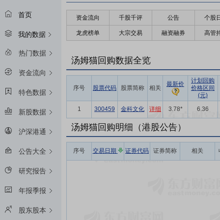
首页
资金流向
千股千评
公告
个股
龙虎榜单
大宗交易
融资融券
高管
我的数据
热门数据
汤姆猫回购数据全览
资金流向
计划回购
最新价
序号
股票代码
股票简称
相关
价格区间
特色数据
(元)
1
300459
金科文化
详细
3.78*
6.36
新股数据
汤姆猫回购明细（港股公告）
沪深港通
序号
交易日期
证券代码
证券简称
相关
公告大全
研究报告
年报季报
股东股本