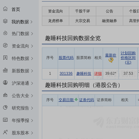
首页
资金流向
千股千评
公告
个股
龙虎榜单
大宗交易
融资融券
高管
我的数据
热门数据
趣睡科技回购数据全览
资金流向
计划回购
最新价
序号
股票代码
股票简称
相关
价格区间
特色数据
(元)
新股数据
1
301336
趣睡科技
详细
39.62*
37.53
沪深港通
趣睡科技回购明细（港股公告）
公告大全
序号
交易日期
证券代码
证券简称
相关
研究报告
年报季报
股东股本