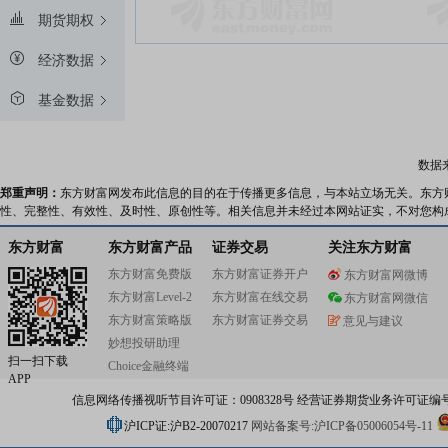
期货期权
经济数据
基金数据
数据
郑重声明：
东方财富网发布此信息的目的在于传播更多信息，与本站立场无关。东方
性、完整性、有效性、及时性、原创性等。相关信息并未经过本网站证实，不对您构
东方财富
东方财富产品
证券交易
关注东方财富
东方财富免费版
东方财富证券开户
东方财富网微博
东方财富Level-2
东方财富在线交易
东方财富网微信
东方财富策略版
东方财富证券交易
意见与建议
妙想投研助理
扫一扫下载
Choice金融终端
APP
信息网络传播视听节目许可证：0908328号 经营证券期货业务许可证编号：91310
沪ICP证:沪B2-20070217
网站备案号:沪ICP备05006054号-11