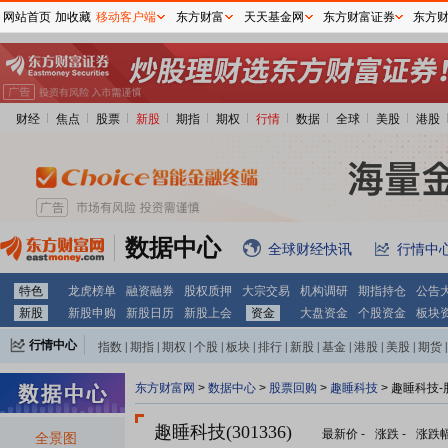
网站首页
加收藏
移动客户端
东方财富
天天基金网
东方财富证券
东方
财经
焦点
股票
新股
期指
期权
行情
数据
全球
美股
港股
数据中心
全球财经快讯
行情中
特色
龙虎榜单
融资融券
股权质押
大宗交易
机构调研
期指持仓
公告
新股
新股申购
新股日历
新股上会
资金
大盘资金
个股资金
板块
行情中心
指数
|
期指
|
期权
|
个股
|
板块
|
排行
|
新股
|
基金
|
港股
|
美股
|
期货
|
外汇
|
黄金
|
自选股
|
自选基金
东方财富网
>
数据中心
>
股票回购
>
趣睡科技
> 趣睡科技
趣睡科技(301336)
最新价
-
涨跌
-
涨跌
全景图