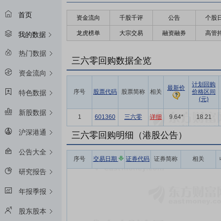
首页
资金流向
千股千评
公告
个股
龙虎榜单
大宗交易
融资融券
高管
我的数据
热门数据
三六零回购数据全览
资金流向
计划回购
最新价
序号
股票代码
股票简称
相关
价格区间
特色数据
(元)
新股数据
1
601360
三六零
详细
9.64*
18.21
沪深港通
三六零回购明细（港股公告）
公告大全
序号
交易日期
证券代码
证券简称
相关
研究报告
年报季报
股东股本