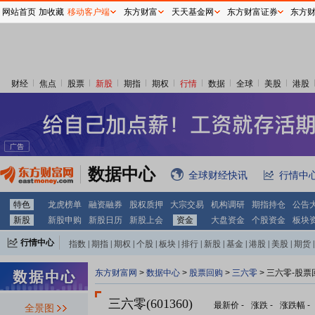
网站首页
加收藏
移动客户端
东方财富
天天基金网
东方财富证券
东方
财经
焦点
股票
新股
期指
期权
行情
数据
全球
美股
港股
数据中心
全球财经快讯
行情中
特色
龙虎榜单
融资融券
股权质押
大宗交易
机构调研
期指持仓
公告
新股
新股申购
新股日历
新股上会
资金
大盘资金
个股资金
板块
行情中心
指数
|
期指
|
期权
|
个股
|
板块
|
排行
|
新股
|
基金
|
港股
|
美股
|
期货
|
外汇
|
黄金
|
自选股
|
自选基金
东方财富网
>
数据中心
>
股票回购
>
三六零
> 三六零-股票
三六零(601360)
最新价
-
涨跌
-
涨跌幅
-
全景图