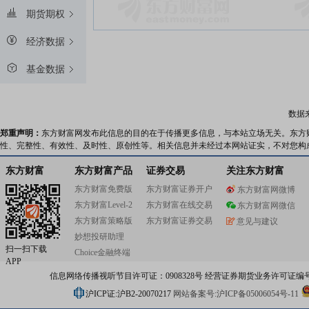
期货期权
经济数据
基金数据
数据
郑重声明：
东方财富网发布此信息的目的在于传播更多信息，与本站立场无关。东方
性、完整性、有效性、及时性、原创性等。相关信息并未经过本网站证实，不对您构
东方财富
东方财富产品
证券交易
关注东方财富
东方财富免费版
东方财富证券开户
东方财富网微博
东方财富Level-2
东方财富在线交易
东方财富网微信
东方财富策略版
东方财富证券交易
意见与建议
妙想投研助理
扫一扫下载
Choice金融终端
APP
信息网络传播视听节目许可证：0908328号 经营证券期货业务许可证编号：91310
沪ICP证:沪B2-20070217
网站备案号:沪ICP备05006054号-11