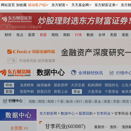
网站首页
加收藏
移动客户端
东方财富
天天基金网
东方财富证券
东方
财经
焦点
股票
新股
期指
期权
行情
数据
全球
美股
港股
数据中心
全球财经快讯
行情中
特色
龙虎榜单
融资融券
股权质押
大宗交易
机构调研
期指持仓
公告
新股
新股申购
新股日历
新股上会
资金
大盘资金
个股资金
板块
行情中心
指数
|
期指
|
期权
|
个股
|
板块
|
排行
|
新股
|
基金
|
港股
|
美股
|
期货
|
外汇
|
黄金
|
自选股
|
自选基金
东方财富网
>
数据中心
>
股票回购
>
甘李药业
> 甘李药业
甘李药业(603087)
最新价
-
涨跌
-
涨跌
全景图