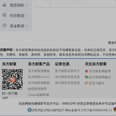
期货期权
经济数据
基金数据
数据
郑重声明：
东方财富网发布此信息的目的在于传播更多信息，与本站立场无关。东方
性、完整性、有效性、及时性、原创性等。相关信息并未经过本网站证实，不对您构
东方财富
东方财富产品
证券交易
关注东方财富
东方财富免费版
东方财富证券开户
东方财富网微博
东方财富Level-2
东方财富在线交易
东方财富网微信
东方财富策略版
东方财富证券交易
意见与建议
妙想投研助理
扫一扫下载
Choice金融终端
APP
信息网络传播视听节目许可证：0908328号 经营证券期货业务许可证编号：91310
沪ICP证:沪B2-20070217
网站备案号:沪ICP备05006054号-11