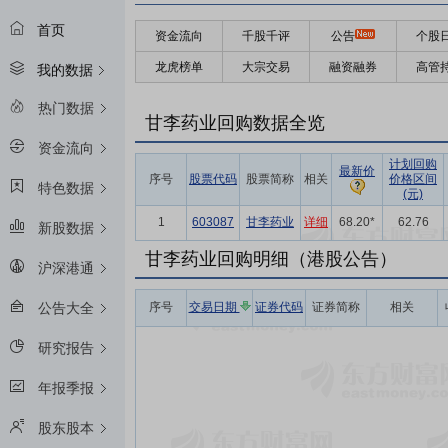
首页
资金流向
千股千评
公告
个股
龙虎榜单
大宗交易
融资融券
高管
我的数据
热门数据
甘李药业回购数据全览
资金流向
计划回购
最新价
序号
股票代码
股票简称
相关
价格区间
特色数据
(元)
1
603087
甘李药业
详细
68.20*
62.76
新股数据
甘李药业回购明细（港股公告）
沪深港通
序号
交易日期
证券代码
证券简称
相关
公告大全
研究报告
年报季报
股东股本