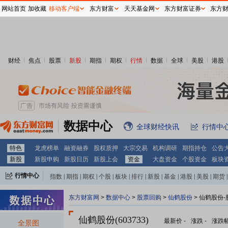
网站首页
加收藏
移动客户端
东方财富
天天基金网
东方财富证券
东方
财经
焦点
股票
新股
期指
期权
行情
数据
全球
美股
港股
数据中心
全球财经快讯
行情中
特色
龙虎榜单
融资融券
股权质押
大宗交易
机构调研
期指持仓
公告
新股
新股申购
新股日历
新股上会
资金
大盘资金
个股资金
板块
行情中心
指数
|
期指
|
期权
|
个股
|
板块
|
排行
|
新股
|
基金
|
港股
|
美股
|
期货
|
外汇
|
黄金
|
自选股
|
自选基金
东方财富网
>
数据中心
>
股票回购
>
仙鹤股份
> 仙鹤股份
仙鹤股份(603733)
最新价
-
涨跌
-
涨跌
全景图