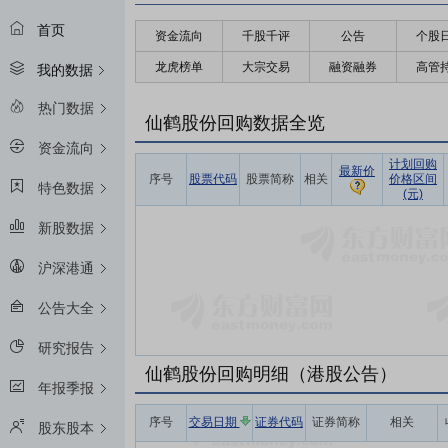
首页
资金流向
千股千评
公告
个股
龙虎榜单
大宗交易
融资融券
高管
我的数据
热门数据
仙鹤股份回购数据全览
资金流向
计划回购
最新价
序号
股票代码
股票简称
相关
价格区间
特色数据
(元)
新股数据
沪深港通
公告大全
研究报告
仙鹤股份回购明细（港股公告）
年报季报
序号
交易日期
证券代码
证券简称
相关
股东股本