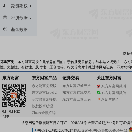
期货期权
经济数据
基金数据
数据
郑重声明：
东方财富网发布此信息的目的在于传播更多信息，与本站立场无关。东方
性、完整性、有效性、及时性、原创性等。相关信息并未经过本网站证实，不对您构
东方财富
东方财富产品
证券交易
关注东方财富
东方财富免费版
东方财富证券开户
东方财富网微博
东方财富Level-2
东方财富在线交易
东方财富网微信
东方财富策略版
东方财富证券交易
意见与建议
妙想投研助理
扫一扫下载
Choice金融终端
APP
信息网络传播视听节目许可证：0908328号 经营证券期货业务许可证编号：91310
沪ICP证:沪B2-20070217
网站备案号:沪ICP备05006054号-11