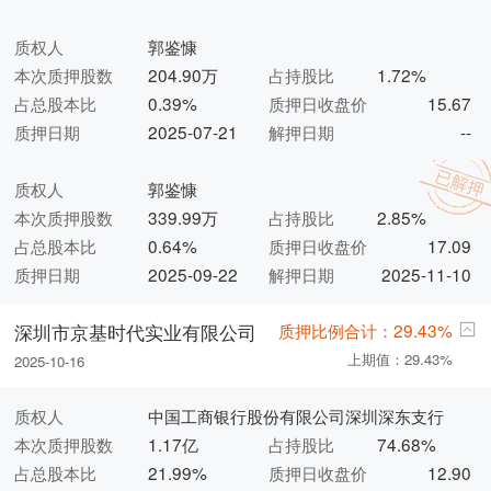
质权人
郭鉴慷
本次质押股数
204.90万
占持股比
1.72%
占总股本比
0.39%
质押日收盘价
15.67
质押日期
2025-07-21
解押日期
--
质权人
郭鉴慷
本次质押股数
339.99万
占持股比
2.85%
占总股本比
0.64%
质押日收盘价
17.09
质押日期
2025-09-22
解押日期
2025-11-10
质押比例合计：29.43%
深圳市京基时代实业有限公司
上期值：29.43%
2025-10-16
质权人
中国工商银行股份有限公司深圳深东支行
本次质押股数
1.17亿
占持股比
74.68%
占总股本比
21.99%
质押日收盘价
12.90