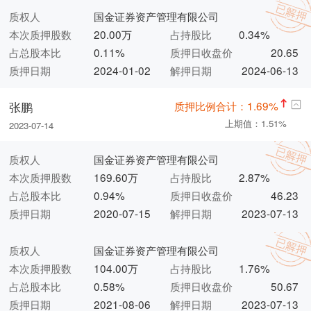
质权人
国金证券资产管理有限公司
本次质押股数
20.00万
占持股比
0.34%
占总股本比
0.11%
质押日收盘价
20.65
质押日期
2024-01-02
解押日期
2024-06-13
质押比例合计：1.69%
张鹏
上期值：1.51%
2023-07-14
质权人
国金证券资产管理有限公司
本次质押股数
169.60万
占持股比
2.87%
占总股本比
0.94%
质押日收盘价
46.23
质押日期
2020-07-15
解押日期
2023-07-13
质权人
国金证券资产管理有限公司
本次质押股数
104.00万
占持股比
1.76%
占总股本比
0.58%
质押日收盘价
50.67
质押日期
2021-08-06
解押日期
2023-07-13