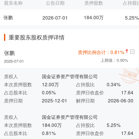
股东名称
公告日期
质押股数
占持股
张鹏
184.00万
2026-07-01
5.25
重要股东股权质押详情
质押比例合计：0.81%
张鹏
上期值：0.00%
2026-07-01
质权人
国金证券资产管理有限公司
本次质押股数
12.00万
占持股比
0.34%
占总股本比
0.05%
质押日收盘价
17.64
质押日期
2025-12-01
解押日期
2026-06-30
质权人
国金证券资产管理有限公司
本次质押股数
184.00万
占持股比
5.25%
占总股本比
0.81%
质押日收盘价
17.64