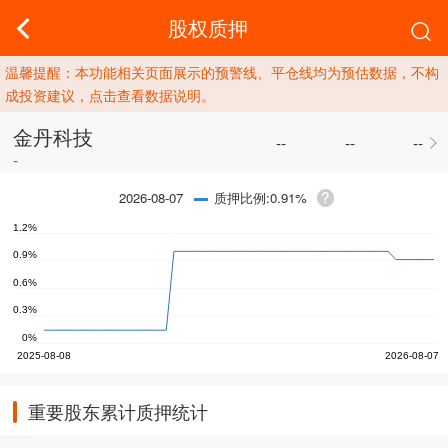
股权质押
温馨提醒：本功能相关页面展示的预警线、平仓线均为预估数据，不构
成投资建议，点击查看数据说明。
金丹科技
--
--
--
-
质押比例:0.91%
2026-08-07
重要股东累计质押统计