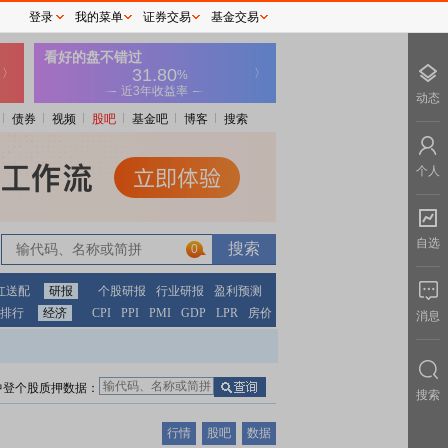
登录
我的菜单
证券交易
基金交易
动态
债券
视频
股吧
基金吧
博客
搜索
个人
自选
0
红送配
研报
个股研报
行业研报
盈利预测
排行
经济
CPI
PPI
PMI
GDP
LPR
房价
消息
中登个股质押数据：
搜索
行情
股吧
数据