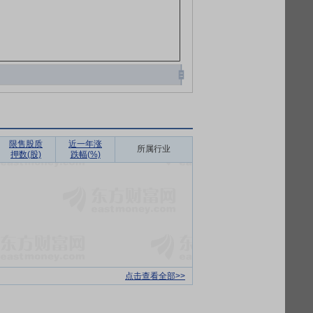
限售股质
近一年涨
所属行业
押数(股)
跌幅(%)
点击查看全部>>