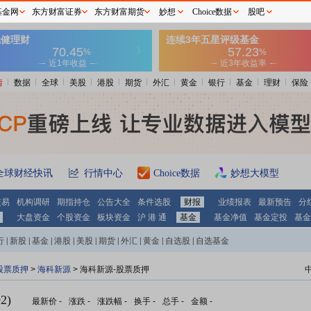
基金网
东方财富证券
东方财富期货
妙想
Choice数据
股吧
情
数据
全球
美股
港股
期货
外汇
黄金
银行
基金
理财
保险
全球财经快讯
行情中心
Choice数据
妙想大模型
交易
机构调研
期指持仓
公告大全
条件选股
财报
业绩报表
最新预告
分
大盘资金
个股资金
板块资金
沪 港 通
基金
基金净值
基金定投
基金
行
|
新股
|
基金
|
港股
|
美股
|
期货
|
外汇
|
黄金
|
自选股
|
自选基金
股票质押
>
海科新源
> 海科新源-股票质押
2)
最新价
-
涨跌
-
涨跌幅
-
换手
-
总手
-
金额
-