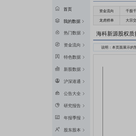
首页
资金流向
千股
龙虎榜单
大宗
我的数据
热门数据
海科新源股权质
资金流向
说明：本页面展示的
接受股权质押的金融
特色数据
预警线算法：冻结起始
新股数据
平仓线算法：冻结起始
质押率：融资额和质
沪深港通
预警线/平仓线比例：目
公告大全
研究报告
年报季报
股东股本