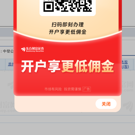
：中登公司）
无限售股
质押比例(%)
质押股数(股)
质押市值(元)
质押笔数
质押数(股)
暂无数据