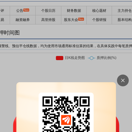
千评
公告
个股日历
财务数据
核心题材
主力持仓
交易
融资融券
高管持股
股东大会
个股研报
股本结构
押时间图
预警线、预估平仓线数据，均为使用市场通用标准估算的结果，在具体实践中每笔质
机构为了防止股价下跌对自己的利益造成损失，对质押个股的股价设置预警价格与强
日收盘价前复权*质押率*预警线比例
日收盘价前复权*质押率*平仓线比例
押股票市值的比例。质押率因行业、企业等情况不同，通常在3-6折。
前市场上通用的标准有两个，分别是160%/140%和150%/130%；此处计算时使用16