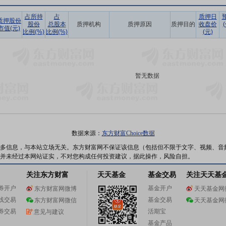
占所持
占
质押日
质押股份
股份
总股本
质押机构
质押原因
质押目的
收盘价
市值(元)
比例(%)
比例(%)
(元)
暂无数据
数据来源：
东方财富Choice数据
多信息，与本站立场无关。东方财富网不保证该信息（包括但不限于文字、视频、音
并未经过本网站证实，不对您构成任何投资建议，据此操作，风险自担。
关注东方财富
天天基金
基金交易
关注天天基
券开户
基金开户
东方财富网微博
天天基金网
线交易
基金交易
东方财富网微信
天天基金网
券交易
活期宝
意见与建议
基金产品