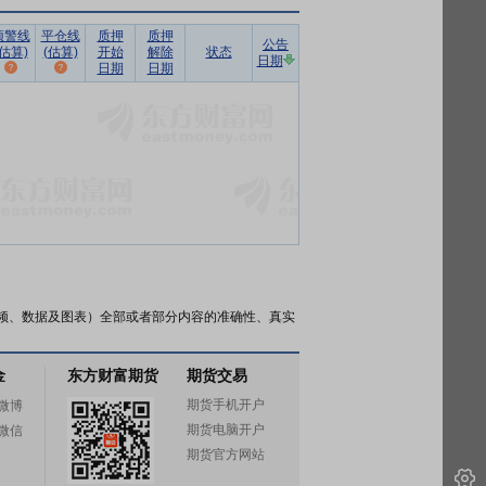
预警线
平仓线
质押
质押
公告
(估算)
(估算)
开始
解除
状态
日期
日期
日期
频、数据及图表）全部或者部分内容的准确性、真实
金
东方财富期货
期货交易
期货手机开户
微博
期货电脑开户
微信
期货官方网站