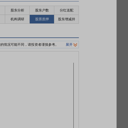
股东分析
股东户数
分红送配
机构调研
股票质押
股东增减持
押的情况可能不同，请投资者谨慎参考。
展开
制平仓价格。
0%/140%标准。