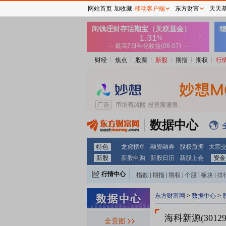
网站首页
加收藏
移动客户端
东方财富
天天
财经
焦点
股票
新股
期指
期权
行
数据中心
特色
龙虎榜单
融资融券
股权质押
大宗
新股
新股申购
新股日历
新股上会
资金
行情中心
指数
|
期指
|
期权
|
个股
|
板块
|
排
东方财富网
>
数据中心
>
海科新源(30129
全景图