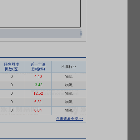
限售股质
近一年涨
所属行业
押数(股)
跌幅(%)
0
4.40
物流
0
-3.43
物流
0
12.52
物流
0
6.31
物流
0
0.04
物流
点击查看全部>>