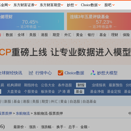
基金网
东方财富证券
东方财富期货
妙想
Choice数据
股吧
情
数据
全球
美股
港股
期货
外汇
黄金
银行
基金
理财
保险
全球财经快讯
行情中心
Choice数据
妙想大模型
交易
机构调研
期指持仓
公告大全
条件选股
财报
业绩报表
最新预告
分
大盘资金
个股资金
板块资金
沪 港 通
基金
基金净值
基金定投
基金
行
|
新股
|
基金
|
港股
|
美股
|
期货
|
外汇
|
黄金
|
自选股
|
自选基金
股票质押
>
东航物流
> 东航物流-股票质押
6)
最新价
-
涨跌
-
涨跌幅
-
换手
-
总手
-
金额
-