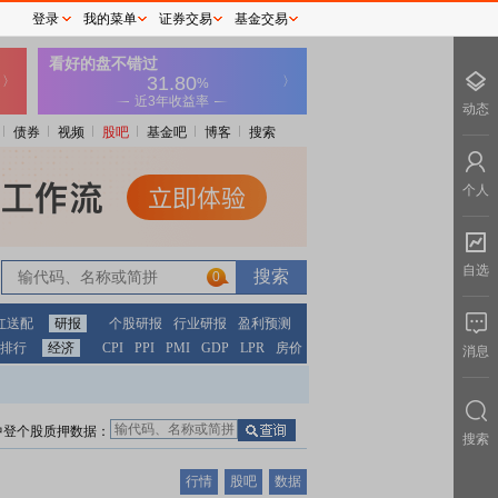
登录
我的菜单
证券交易
基金交易
动态
债券
视频
股吧
基金吧
博客
搜索
个人
自选
0
红送配
研报
个股研报
行业研报
盈利预测
排行
经济
CPI
PPI
PMI
GDP
LPR
房价
消息
中登个股质押数据：
搜索
行情
股吧
数据