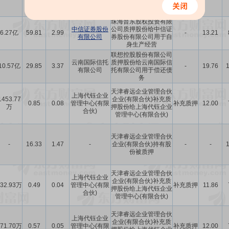
份被质押
珠海普东股权投资有限
中信证券股份
公司质押股份给中信证
6.27亿
59.81
2.99
-
13.21
有限公司
券股份有限公司用于自
身生产经营
联想控股股份有限公司
云南国际信托
质押股份给云南国际信
10.57亿
29.85
3.37
-
19.76
有限公司
托有限公司用于偿还债
务
天津睿远企业管理合伙
上海代钰企业
1453.77
企业(有限合伙)补充质
0.85
0.08
管理中心(有限
补充质押
12.00
万
押股份给上海代钰企业
合伙)
管理中心(有限合伙)
天津睿远企业管理合伙
-
16.33
1.47
-
企业(有限合伙)持有股
-
-
份被质押
天津睿远企业管理合伙
上海代钰企业
企业(有限合伙)补充质
832.93万
0.49
0.04
管理中心(有限
补充质押
11.86
押股份给上海代钰企业
合伙)
管理中心(有限合伙)
天津睿远企业管理合伙
上海代钰企业
企业(有限合伙)补充质
971.70万
0.57
0.05
管理中心(有限
补充质押
12.00