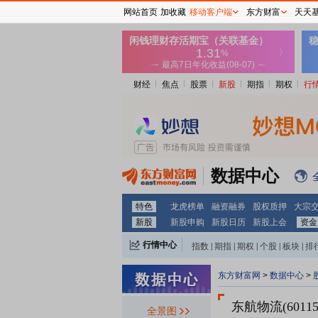
网站首页
加收藏
移动客户端
东方财富
天天
财经
焦点
股票
新股
期指
期权
行
数据中心
特色
龙虎榜单
融资融券
股权质押
大宗
新股
新股申购
新股日历
新股上会
资金
行情中心
指数
|
期指
|
期权
|
个股
|
板块
|
排
东方财富网
>
数据中心
>
东航物流(60115
全景图