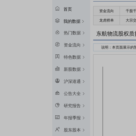
首页
资金流向
千股
龙虎榜单
大宗
我的数据
热门数据
东航物流股权质
资金流向
说明：本页面展示的
接受股权质押的金融
特色数据
预警线算法：冻结起始
新股数据
平仓线算法：冻结起始
质押率：融资额和质
沪深港通
预警线/平仓线比例：目
公告大全
研究报告
年报季报
股东股本