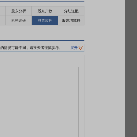
股东分析
股东户数
分红送配
机构调研
股票质押
股东增减持
押的情况可能不同，请投资者谨慎参考。
展开
制平仓价格。
0%/140%标准。