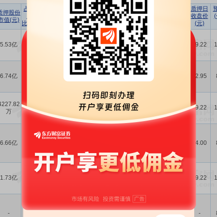
占所持
占
质押日
质押股份
股份
总股本
质押机构
质押原因
质押目的
收盘价
市值(元)
比例(%)
比例(%)
(元)
联想控股股份有限公司
云南国际信托
质押股份给云南国际信
5.53亿
16.07
1.81
-
19.22
有限公司
托有限公司用于偿还债
务
联想控股股份有限公司
兴业国际信托
质押股份给兴业国际信
6.74亿
29.01
3.28
-
12.95
有限公司
托有限公司用于偿还有
息负债
联想控股股份有限公司
4227.82
云南国际信托
质押股份给云南国际信
1.23
0.14
-
19.22
万
有限公司
托有限公司用于偿还债
务
珠海普东股权投资有限
珠海华润银行
公司质押股份给珠海华
6.66亿
59.89
3.00
股份有限公司
润银行股份有限公司广
贷款
14.00
广州分行
州分行用于补充流动资
金
联想控股股份有限公司
云南国际信托
质押股份给云南国际信
1.73亿
5.02
0.57
-
19.22
有限公司
托有限公司用于偿还债
务
天津睿远企业管理合伙
-
1.40
0.09
-
企业(有限合伙)所持股
-
-