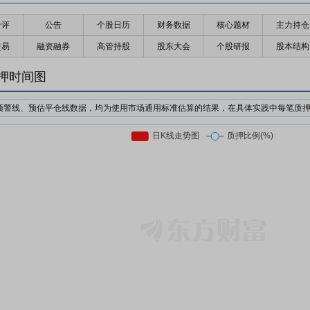
千评
公告
个股日历
财务数据
核心题材
主力持仓
交易
融资融券
高管持股
股东大会
个股研报
股本结构
押时间图
预警线、预估平仓线数据，均为使用市场通用标准估算的结果，在具体实践中每笔质
机构为了防止股价下跌对自己的利益造成损失，对质押个股的股价设置预警价格与强
日收盘价前复权*质押率*预警线比例
日收盘价前复权*质押率*平仓线比例
押股票市值的比例。质押率因行业、企业等情况不同，通常在3-6折。
前市场上通用的标准有两个，分别是160%/140%和150%/130%；此处计算时使用16