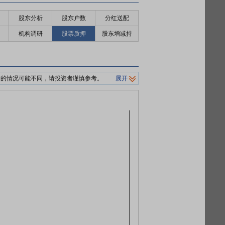
股东分析
股东户数
分红送配
机构调研
股票质押
股东增减持
押的情况可能不同，请投资者谨慎参考。
展开
制平仓价格。
0%/140%标准。