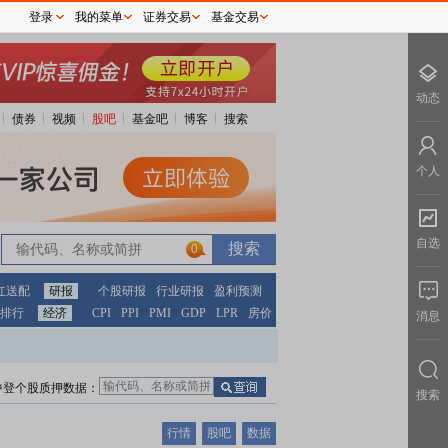
登录
我的菜单
证券交易
基金交易
动态
债券
视频
股吧
基金吧
博客
搜索
个人
自选
0
红送配
研报
个股研报
行业研报
盈利预测
排行
经济
CPI
PPI
PMI
GDP
LPR
房价
消息
中登个股质押数据：
搜索
行情
股吧
数据