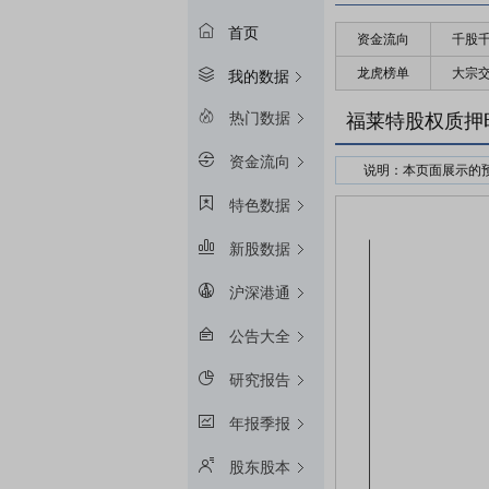
首页
资金流向
千股
龙虎榜单
大宗
我的数据
热门数据
福莱特股权质押
资金流向
说明：本页面展示的
接受股权质押的金融
特色数据
预警线算法：冻结起始
新股数据
平仓线算法：冻结起始
质押率：融资额和质
沪深港通
预警线/平仓线比例：目
公告大全
研究报告
年报季报
股东股本