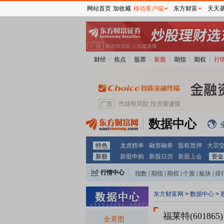
网站首页
加收藏
移动客户端
东方财富
天天
财经
焦点
股票
新股
期指
期权
行
数据中心
特色
龙虎榜单
融资融券
股权质押
大宗
新股
新股申购
新股日历
新股上会
资金
行情中心
指数
|
期指
|
期权
|
个股
|
板块
|
排
东方财富网
>
数据中心
>
福莱特(601865)
全景图