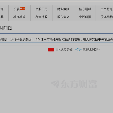
千评
公告
个股日历
财务数据
核心题材
主力持仓
交易
融资融券
高管持股
股东大会
个股研报
股本结构
时间图
预警线、预估平仓线数据，均为使用市场通用标准估算的结果，在具体实践中每笔质
机构为了防止股价下跌对自己的利益造成损失，对质押个股的股价设置预警价格与强
日收盘价前复权*质押率*预警线比例
日收盘价前复权*质押率*平仓线比例
押股票市值的比例。质押率因行业、企业等情况不同，通常在3-6折。
前市场上通用的标准有两个，分别是160%/140%和150%/130%；此处计算时使用16