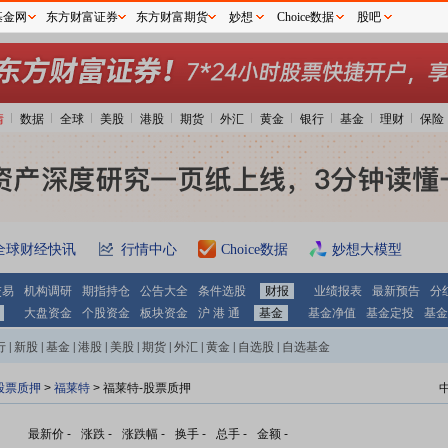
基金网
东方财富证券
东方财富期货
妙想
Choice数据
股吧
情
数据
全球
美股
港股
期货
外汇
黄金
银行
基金
理财
保险
全球财经快讯
行情中心
Choice数据
妙想大模型
交易
机构调研
期指持仓
公告大全
条件选股
财报
业绩报表
最新预告
分
大盘资金
个股资金
板块资金
沪 港 通
基金
基金净值
基金定投
基金
行
|
新股
|
基金
|
港股
|
美股
|
期货
|
外汇
|
黄金
|
自选股
|
自选基金
股票质押
>
福莱特
> 福莱特-股票质押
最新价
-
涨跌
-
涨跌幅
-
换手
-
总手
-
金额
-