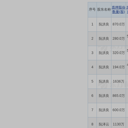
质押股份
序号
股东名称
数量(股)
1
阮洪良
870.0万
2
阮洪良
280.0万
3
阮洪良
320.0万
4
阮洪良
194.0万
5
阮洪良
1636万
6
阮洪良
865.0万
7
阮洪良
600.0万
8
阮泽云
1130万