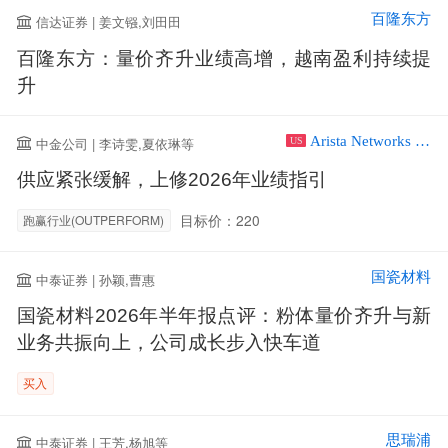
百隆东方
信达证券 | 姜文镪,刘田田
百隆东方：量价齐升业绩高增，越南盈利持续提
升
Arista Networks Inc
中金公司 | 李诗雯,夏依琳等
US
供应紧张缓解，上修2026年业绩指引
目标价：220
跑赢行业(OUTPERFORM)
国瓷材料
中泰证券 | 孙颖,曹惠
国瓷材料2026年半年报点评：粉体量价齐升与新
业务共振向上，公司成长步入快车道
买入
思瑞浦
中泰证券 | 王芳,杨旭等