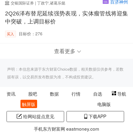
百济神州
交银国际证券 | 丁政宁,诸葛乐懿
HK
2Q26泽布替尼延续强势表现，实体瘤管线将迎集
中突破，上调目标价
目标价：276
买入
查看更多
声明：本信息来源于东方财富Choice数据，相关数据仅供参考，若数
据有误，以交易所发布数据为准，不构成投资建议。
资讯
股吧
数据
行情
自选
导航
触屏版
电脑版
给网站提点意见
下载APP
手机东方财富网 eastmoney.com