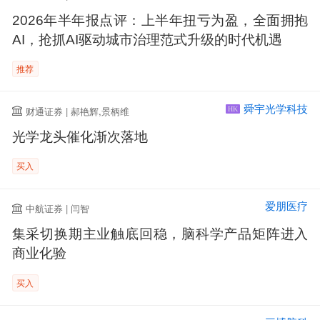
2026年半年报点评：上半年扭亏为盈，全面拥抱
AI，抢抓AI驱动城市治理范式升级的时代机遇
推荐
舜宇光学科技
财通证券 | 郝艳辉,景柄维
HK
光学龙头催化渐次落地
买入
爱朋医疗
中航证券 | 闫智
集采切换期主业触底回稳，脑科学产品矩阵进入
商业化验
买入