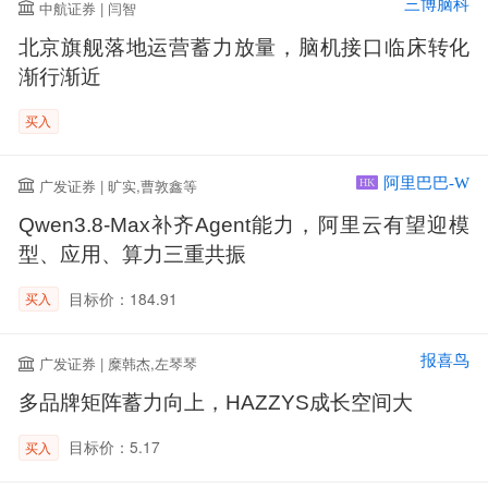
三博脑科
中航证券 | 闫智
北京旗舰落地运营蓄力放量，脑机接口临床转化
渐行渐近
买入
阿里巴巴-W
广发证券 | 旷实,曹敦鑫等
HK
Qwen3.8-Max补齐Agent能力，阿里云有望迎模
型、应用、算力三重共振
目标价：184.91
买入
报喜鸟
广发证券 | 糜韩杰,左琴琴
多品牌矩阵蓄力向上，HAZZYS成长空间大
目标价：5.17
买入