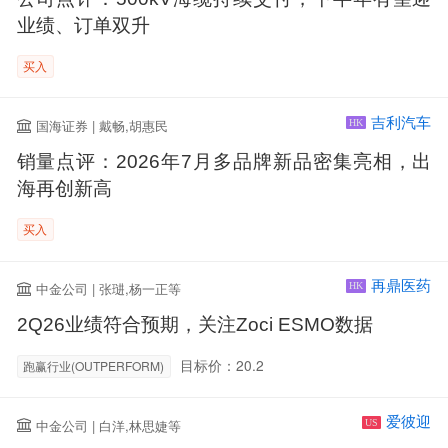
业绩、订单双升
买入
吉利汽车
国海证券 | 戴畅,胡惠民
HK
销量点评：2026年7月多品牌新品密集亮相，出
海再创新高
买入
再鼎医药
中金公司 | 张琎,杨一正等
HK
2Q26业绩符合预期，关注Zoci ESMO数据
目标价：20.2
跑赢行业(OUTPERFORM)
爱彼迎
中金公司 | 白洋,林思婕等
US