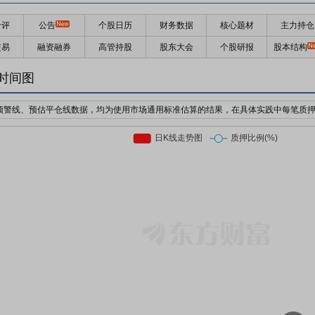
千评
公告
个股日历
财务数据
核心题材
主力持仓
交易
融资融券
高管持股
股东大会
个股研报
股本结构
时间图
预警线、预估平仓线数据，均为使用市场通用标准估算的结果，在具体实践中每笔质
机构为了防止股价下跌对自己的利益造成损失，对质押个股的股价设置预警价格与强
日收盘价前复权*质押率*预警线比例
日收盘价前复权*质押率*平仓线比例
押股票市值的比例。质押率因行业、企业等情况不同，通常在3-6折。
前市场上通用的标准有两个，分别是160%/140%和150%/130%；此处计算时使用16