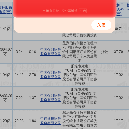
占所持
占
质押日
质押股份
股份
总股本
质押机构
质押原因
质押目的
收盘价
市值(元)
比例(%)
比例(%)
(元)
芜湖伯特利投资管理中
中国银河证券
心(有限合伙)质押股份
1.41亿
15.69
0.76
-
30.71
股份有限公司
给中国银河证券股份有
限公司用于债权类投资
芜湖伯特利投资管理中
心(有限合伙)质押股份
3694.97
中国银河证券
3.34
0.16
给中国银河证券股份有
贷款
37.70
万
股份有限公司
限公司用于个人资金需
求
股东袁永彬
(YUAN,YONGBIN)质
中国银河证券
1.94亿
14.43
2.78
押股份给中国银河证券
-
17.02
股份有限公司
股份有限公司用于债券
类投资
股东袁永彬
(YUAN,YONGBIN)质
9533.78
中国银河证券
7.09
1.37
押股份给中国银河证券
-
17.02
万
股份有限公司
股份有限公司用于债券
类投资
股东芜湖伯特利投资管
理中心(有限合伙)质押
中信建投证券
1.29亿
29.98
1.84
股份给中信建投证券股
-
17.17
股份有限公司
份有限公司用于债券类