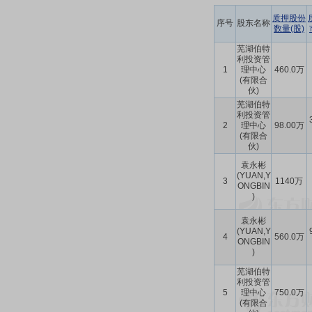
质押股份
序号
股东名称
数量(股)
芜湖伯特
利投资管
1
理中心
460.0万
(有限合
伙)
芜湖伯特
利投资管
2
理中心
98.00万
(有限合
伙)
袁永彬
(YUAN,Y
3
1140万
ONGBIN
)
袁永彬
(YUAN,Y
4
560.0万
ONGBIN
)
芜湖伯特
利投资管
5
理中心
750.0万
(有限合