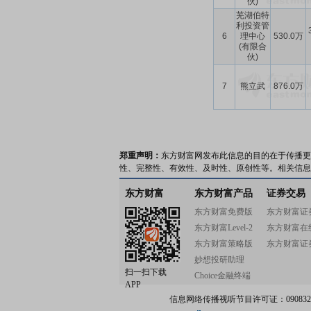
伙)
芜湖伯特
利投资管
6
理中心
530.0万
(有限合
伙)
7
熊立武
876.0万
郑重声明：
东方财富网发布此信息的目的在于传播更
性、完整性、有效性、及时性、原创性等。相关信息
东方财富
东方财富产品
证券交易
东方财富免费版
东方财富证
东方财富Level-2
东方财富在
东方财富策略版
东方财富证
妙想投研助理
扫一扫下载
Choice金融终端
APP
信息网络传播视听节目许可证：0908328号