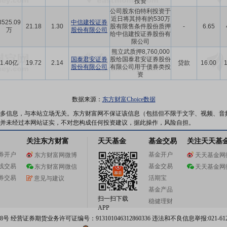
投资
公司股东伯特利投资于
近日将其持有的530万
3525.09
中信建投证券
21.18
1.30
股有限售条件股份质押
-
6.65
万
股份有限公司
给中信建投证券股份有
限公司
熊立武质押8,760,000
国泰君安证券
股给国泰君安证券股份
1.40亿
19.72
2.14
贷款
16.00
股份有限公司
有限公司用于债券类投
资
数据来源：
东方财富Choice数据
多信息，与本站立场无关。东方财富网不保证该信息（包括但不限于文字、视频、音
并未经过本网站证实，不对您构成任何投资建议，据此操作，风险自担。
关注东方财富
天天基金
基金交易
关注天天基
券开户
基金开户
东方财富网微博
天天基金网
线交易
基金交易
东方财富网微信
天天基金网
券交易
活期宝
意见与建议
基金产品
扫一扫下载
稳健理财
APP
 经营证券期货业务许可证编号：913101046312860336 违法和不良信息举报:021-612