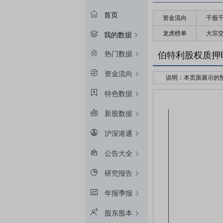
首页
资金流向
千股
龙虎榜单
大宗
我的数据
热门数据
伯特利股权质押
资金流向
说明：本页面展示的
接受股权质押的金融
特色数据
预警线算法：冻结起始
新股数据
平仓线算法：冻结起始
质押率：融资额和质
沪深港通
预警线/平仓线比例：目
公告大全
研究报告
年报季报
股东股本