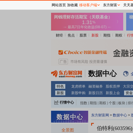
网站首页
加收藏
移动客户端
东方财富
天天
财经
焦点
股票
新股
期指
期权
行
数据中心
特色
龙虎榜单
融资融券
股权质押
大宗
新股
新股申购
新股日历
新股上会
资金
行情中心
指数
|
期指
|
期权
|
个股
|
板块
|
排
东方财富网
>
数据中心
>
伯特利(603596)
全景图