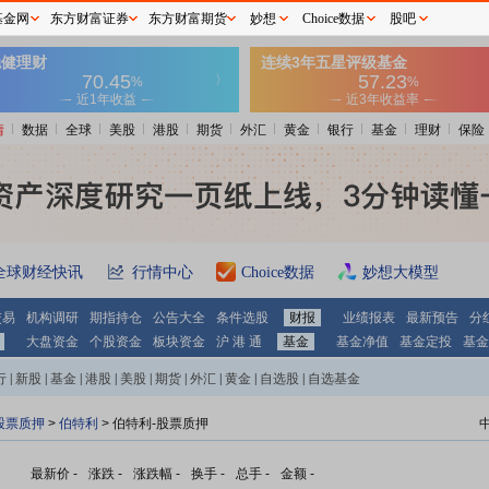
基金网
东方财富证券
东方财富期货
妙想
Choice数据
股吧
情
数据
全球
美股
港股
期货
外汇
黄金
银行
基金
理财
保险
全球财经快讯
行情中心
Choice数据
妙想大模型
交易
机构调研
期指持仓
公告大全
条件选股
财报
业绩报表
最新预告
分
大盘资金
个股资金
板块资金
沪 港 通
基金
基金净值
基金定投
基金
行
|
新股
|
基金
|
港股
|
美股
|
期货
|
外汇
|
黄金
|
自选股
|
自选基金
股票质押
>
伯特利
> 伯特利-股票质押
最新价
-
涨跌
-
涨跌幅
-
换手
-
总手
-
金额
-