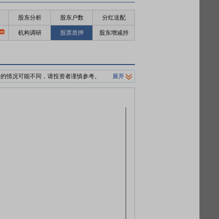
股东分析
股东户数
分红送配
机构调研
股票质押
股东增减持
押的情况可能不同，请投资者谨慎参考。
展开
制平仓价格。
0%/140%标准。