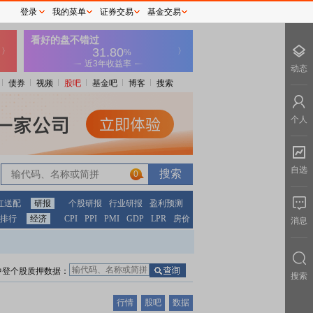
登录
我的菜单
证券交易
基金交易
动态
债券
视频
股吧
基金吧
博客
搜索
个人
自选
0
红送配
研报
个股研报
行业研报
盈利预测
排行
经济
CPI
PPI
PMI
GDP
LPR
房价
消息
中登个股质押数据：
搜索
行情
股吧
数据