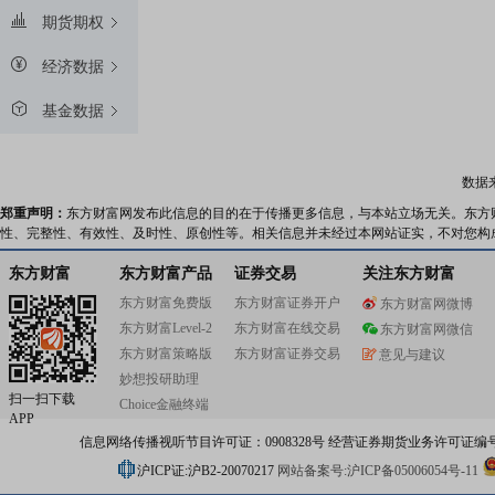
期货期权
经济数据
基金数据
数据
郑重声明：
东方财富网发布此信息的目的在于传播更多信息，与本站立场无关。东方
性、完整性、有效性、及时性、原创性等。相关信息并未经过本网站证实，不对您构
东方财富
东方财富产品
证券交易
关注东方财富
东方财富免费版
东方财富证券开户
东方财富网微博
东方财富Level-2
东方财富在线交易
东方财富网微信
东方财富策略版
东方财富证券交易
意见与建议
妙想投研助理
扫一扫下载
Choice金融终端
APP
信息网络传播视听节目许可证：0908328号 经营证券期货业务许可证编号：91310
沪ICP证:沪B2-20070217
网站备案号:沪ICP备05006054号-11