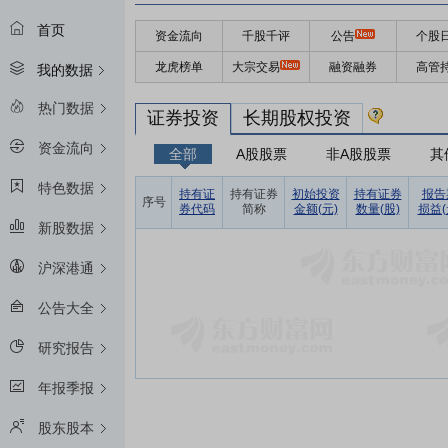
首页
资金流向
千股千评
公告
个股
龙虎榜单
大宗交易
融资融券
高管
我的数据
热门数据
证券投资
长期股权投资
资金流向
全部
A股股票
非A股股票
其
特色数据
持有证
持有证券
初始投资
持有证券
报告
序号
券代码
简称
金额(元)
数量(股)
损益(
新股数据
沪深港通
公告大全
研究报告
年报季报
股东股本