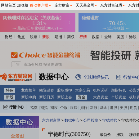
网站首页
加收藏
移动客户端
东方财富
天天基金网
东方财富证券
东方
财经
焦点
股票
新股
期指
期权
行情
数据
全球
美股
港股
数据中心
全球财经快讯
行情中
特色
龙虎榜单
融资融券
股权质押
大宗交易
机构调研
期指持仓
公告
新股
新股申购
新股日历
新股上会
资金
大盘资金
个股资金
板块
行情中心
指数
|
期指
|
期权
|
个股
|
板块
|
排行
|
新股
|
基金
|
港股
|
美股
|
期货
|
外汇
|
黄金
|
自选股
|
自选基金
东方财富网
>
数据中心
>
公司投资
>
宁德时代
> 宁德时代
宁德时代(300750)
最新价
-
涨跌
-
涨跌
全景图