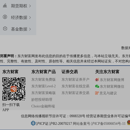
期货期权
经济数据
基金数据
数据
郑重声明：
东方财富网发布此信息的目的在于传播更多信息，与本站立场无关。东方
性、完整性、有效性、及时性、原创性等。相关信息并未经过本网站证实，不对您构
东方财富
东方财富产品
证券交易
关注东方财富
东方财富免费版
东方财富证券开户
东方财富网微博
东方财富Level-2
东方财富在线交易
东方财富网微信
东方财富策略版
东方财富证券交易
意见与建议
妙想投研助理
扫一扫下载
Choice金融终端
APP
信息网络传播视听节目许可证：0908328号 经营证券期货业务许可证编号：91310
沪ICP证:沪B2-20070217
网站备案号:沪ICP备05006054号-11