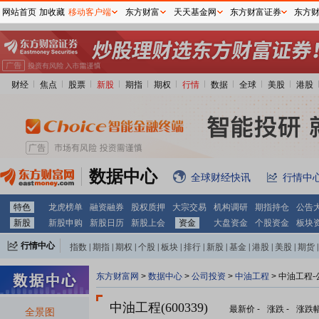
网站首页
加收藏
移动客户端
东方财富
天天基金网
东方财富证券
东方
财经
焦点
股票
新股
期指
期权
行情
数据
全球
美股
港股
数据中心
全球财经快讯
行情中
特色
龙虎榜单
融资融券
股权质押
大宗交易
机构调研
期指持仓
公告
新股
新股申购
新股日历
新股上会
资金
大盘资金
个股资金
板块
行情中心
指数
|
期指
|
期权
|
个股
|
板块
|
排行
|
新股
|
基金
|
港股
|
美股
|
期货
|
外汇
|
黄金
|
自选股
|
自选基金
东方财富网
>
数据中心
>
公司投资
>
中油工程
> 中油工程
中油工程(600339)
最新价
-
涨跌
-
涨跌
全景图