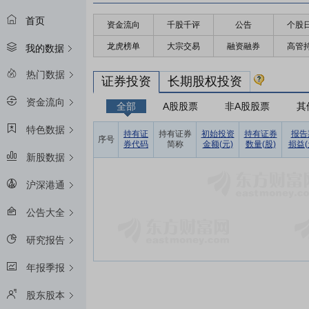
首页
资金流向
千股千评
公告
个股
龙虎榜单
大宗交易
融资融券
高管
我的数据
热门数据
证券投资
长期股权投资
资金流向
全部
A股股票
非A股股票
其
特色数据
持有证
持有证券
初始投资
持有证券
报告
序号
券代码
简称
金额(元)
数量(股)
损益(
新股数据
沪深港通
公告大全
研究报告
年报季报
股东股本