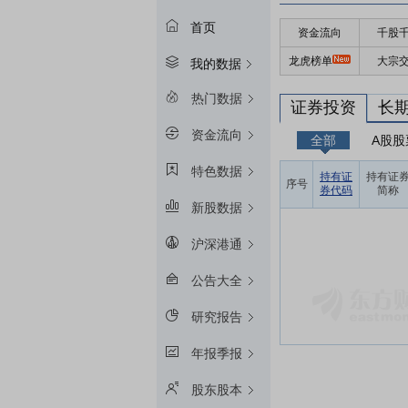
首页
资金流向
千股
龙虎榜单
大宗
我的数据
热门数据
证券投资
长
资金流向
全部
A股股
特色数据
持有证
持有证
序号
券代码
简称
新股数据
沪深港通
公告大全
研究报告
年报季报
股东股本