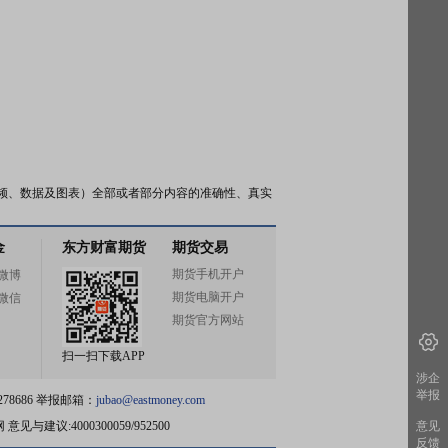
频、数据及图表）全部或者部分内容的准确性、真实
金
东方财富期货
期货交易
期货手机开户
微博
期货电脑开户
微信
期货官方网站
扫一扫下载APP
涉企
举报
78686 举报邮箱：
jubao@eastmoney.com
网
意见与建议:4000300059/952500
意见
反馈