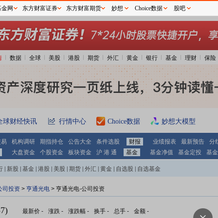
基金网
东方财富证券
东方财富期货
妙想
Choice数据
股吧
情
数据
全球
美股
港股
期货
外汇
黄金
银行
基金
理财
保险
全球财经快讯
行情中心
Choice数据
妙想大模型
交易
机构调研
期指持仓
公告大全
条件选股
财报
业绩报表
最新预告
分
大盘资金
个股资金
板块资金
沪 港 通
基金
基金净值
基金定投
基金
行
|
新股
|
基金
|
港股
|
美股
|
期货
|
外汇
|
黄金
|
自选股
|
自选基金
公司投资
>
亨通光电
> 亨通光电-公司投资
7)
最新价
-
涨跌
-
涨跌幅
-
换手
-
总手
-
金额
-