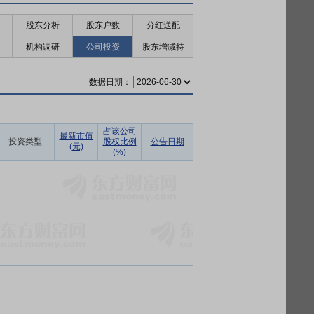
股东分析
股东户数
分红送配
机构调研
公司投资
股东增减持
数据日期：
占该公司
最新市值
投资类型
股权比例
公告日期
(元)
(%)