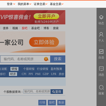
登录
我的菜单
证券交易
基金交易
动态
债券
视频
股吧
基金吧
博客
搜索
个人
自选
0
红送配
研报
个股研报
行业研报
盈利预测
排行
经济
CPI
PPI
PMI
GDP
LPR
房价
消息
个股数据查询：
搜索
行情
股吧
数据