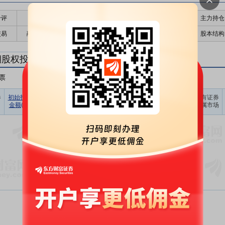
千评
公告
个股日历
财务数据
核心题材
主力持仓
交易
融资融券
高管持股
股东大会
个股研报
股本结构
期股权投资
票
非A股股票
其他
占期末证
券
初始投资
持有证券
报告期
期末账面
持有证券
持有证券
券投资比
金额(元)
数量(股)
损益(元)
价值(元)
类型
所属市场
例(%)
暂无数据