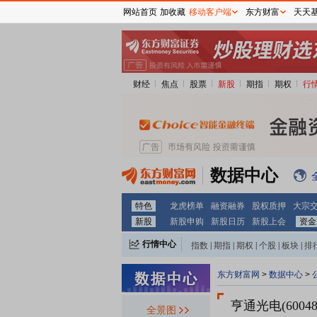
网站首页
加收藏
移动客户端
东方财富
天天
财经
焦点
股票
新股
期指
期权
行
数据中心
特色
龙虎榜单
融资融券
股权质押
大宗
新股
新股申购
新股日历
新股上会
资金
行情中心
指数
|
期指
|
期权
|
个股
|
板块
|
排
东方财富网
>
数据中心
>
亨通光电(60048
全景图