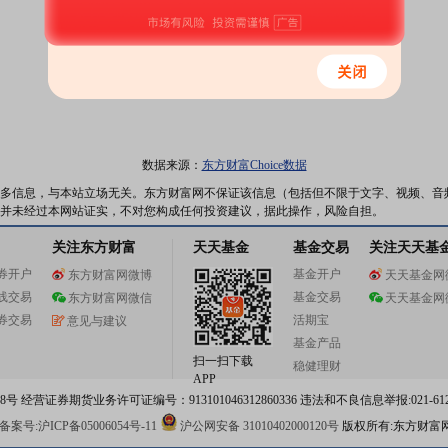
数据来源：
东方财富Choice数据
多信息，与本站立场无关。东方财富网不保证该信息（包括但不限于文字、视频、音
并未经过本网站证实，不对您构成任何投资建议，据此操作，风险自担。
关注东方财富
天天基金
基金交易
关注天天基
券开户
基金开户
东方财富网微博
天天基金网
线交易
基金交易
东方财富网微信
天天基金网
券交易
活期宝
意见与建议
基金产品
扫一扫下载
稳健理财
APP
 经营证券期货业务许可证编号：913101046312860336 违法和不良信息举报:021-612
案号:沪ICP备05006054号-11
沪公网安备 31010402000120号
版权所有:东方财富