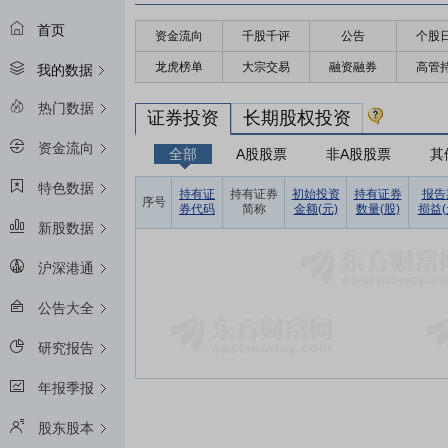
首页
资金流向
千股千评
公告
个股
龙虎榜单
大宗交易
融资融券
高管
我的数据
热门数据
证券投资
长期股权投资
资金流向
全部
A股股票
非A股股票
其
特色数据
持有证
持有证券
初始投资
持有证券
报告
序号
券代码
简称
金额(元)
数量(股)
损益(
新股数据
沪深港通
公告大全
研究报告
年报季报
股东股本