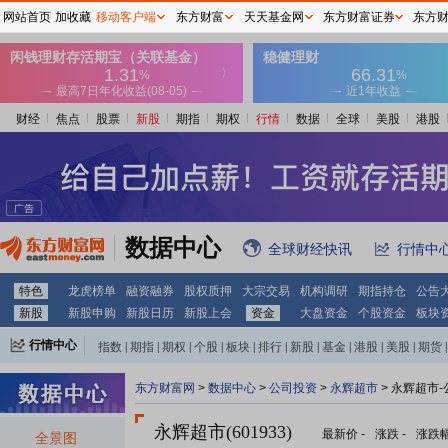
网站首页
加收藏
移动客户端
东方财富
天天基金网
东方财富证券
东方
财经
焦点
股票
新股
期指
期权
行情
数据
全球
美股
港股
数据中心
全球财经快讯
行情中
特色
龙虎榜单
融资融券
股权质押
大宗交易
机构调研
期指持仓
公告
新股
新股申购
新股日历
新股上会
资金
大盘资金
个股资金
板块
行情中心
指数
|
期指
|
期权
|
个股
|
板块
|
排行
|
新股
|
基金
|
港股
|
美股
|
期货
|
外汇
|
黄金
|
自选股
|
自选基金
东方财富网
>
数据中心
>
公司投资
>
永辉超市
> 永辉超市
永辉超市(601933)
最新价
-
涨跌
-
涨跌
全景图