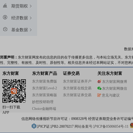
期货期权
经济数据
基金数据
数据
郑重声明：
东方财富网发布此信息的目的在于传播更多信息，与本站立场无关。东方
性、完整性、有效性、及时性、原创性等。相关信息并未经过本网站证实，不对您构
东方财富
东方财富产品
证券交易
关注东方财富
东方财富免费版
东方财富证券开户
东方财富网微博
东方财富Level-2
东方财富在线交易
东方财富网微信
东方财富策略版
东方财富证券交易
意见与建议
妙想投研助理
扫一扫下载
Choice金融终端
APP
信息网络传播视听节目许可证：0908328号 经营证券期货业务许可证编号：91310
沪ICP证:沪B2-20070217
网站备案号:沪ICP备05006054号-11