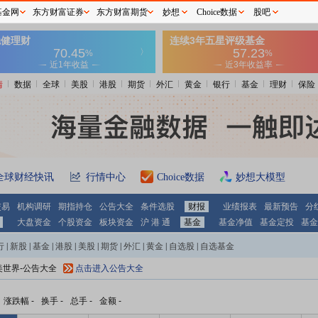
基金网
东方财富证券
东方财富期货
妙想
Choice数据
股吧
情
数据
全球
美股
港股
期货
外汇
黄金
银行
基金
理财
保险
全球财经快讯
行情中心
Choice数据
妙想大模型
交易
机构调研
期指持仓
公告大全
条件选股
财报
业绩报表
最新预告
分
大盘资金
个股资金
板块资金
沪 港 通
基金
基金净值
基金定投
基金
行
|
新股
|
基金
|
港股
|
美股
|
期货
|
外汇
|
黄金
|
自选股
|
自选基金
美世界-公告大全
点击进入公告大全
涨跌幅
-
换手
-
总手
-
金额
-