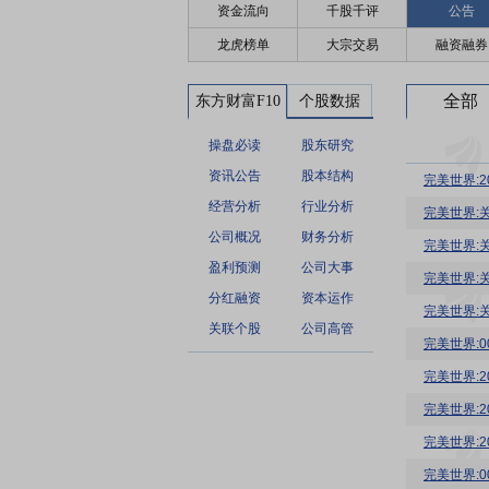
资金流向
千股千评
公告
龙虎榜单
大宗交易
融资融券
全部
东方财富F10
个股数据
操盘必读
股东研究
资讯公告
股本结构
完美世界:
经营分析
行业分析
完美世界:
公司概况
财务分析
完美世界:
盈利预测
公司大事
完美世界:
分红融资
资本运作
完美世界:
关联个股
公司高管
完美世界:0
完美世界:
完美世界:
完美世界:
完美世界:0