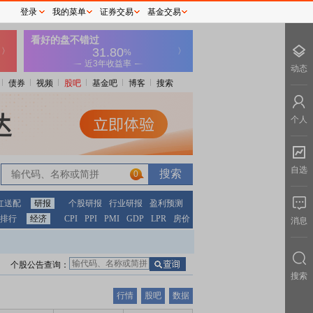
登录
我的菜单
证券交易
基金交易
动态
债券
视频
股吧
基金吧
博客
搜索
个人
自选
0
红送配
研报
个股研报
行业研报
盈利预测
排行
经济
CPI
PPI
PMI
GDP
LPR
房价
消息
个股公告查询：
搜索
行情
股吧
数据