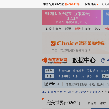
网站首页
加收藏
移动客户端
东方财富
天天
财经
焦点
股票
新股
期指
期权
行
数据中心
特色
龙虎榜单
融资融券
股权质押
大宗
新股
新股申购
新股日历
新股上会
资金
行情中心
指数
|
期指
|
期权
|
个股
|
板块
|
排
东方财富网
>
数据中心
>
公告大全
>
完美世界
> 完
完美世界(002624)
最新价
-
涨跌
-