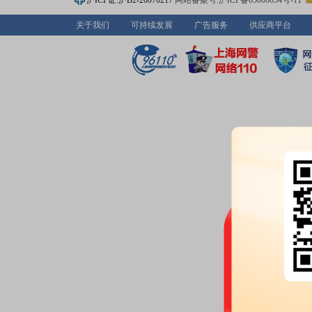
沪ICP证:沪B2-20070217
网站备案号:沪ICP备05006054号-11
关于我们
可持续发展
广告服务
供应商平台
2026-06-26
股权质押：
截止2026年06月2
3488.40万股，质押总笔数2笔
公告：
2026年06月26日发布
《完
锁股份非交易过户完成的公告》
2026-06-24
公告：
2026年06月24日发布
《完
授予部分第一个锁定期可解锁股
研报：
2026年06月24日发布
《《
现值得期待》
研报
2026-06-18
股权质押：
截止2026年06月1
3488.40万股，质押总笔数2笔
公告：
2026年06月18日发布
《完