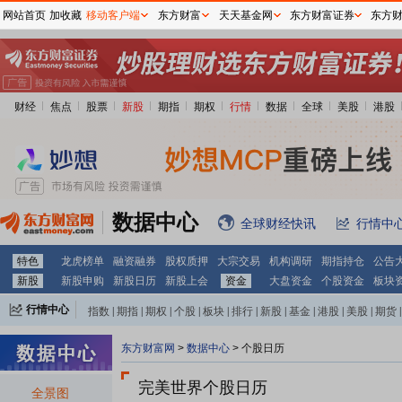
网站首页
加收藏
移动客户端
东方财富
天天基金网
东方财富证券
东方
财经
焦点
股票
新股
期指
期权
行情
数据
全球
美股
港股
数据中心
全球财经快讯
行情中
特色
龙虎榜单
融资融券
股权质押
大宗交易
机构调研
期指持仓
公告
新股
新股申购
新股日历
新股上会
资金
大盘资金
个股资金
板块
行情中心
指数
|
期指
|
期权
|
个股
|
板块
|
排行
|
新股
|
基金
|
港股
|
美股
|
期货
|
外汇
|
黄金
|
自选股
|
自选基金
东方财富网
>
数据中心
>
个股日历
完美世界个股日历
全景图