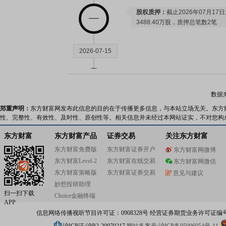
股权质押：
截止2026年07月1
3488.40万股，质押总笔数2笔
2026-07-15
业绩预告：
2026年07月15日发
公告：
2026年07月15日发布
《完
数据
郑重声明：
东方财富网发布此信息的目的在于传播更多信息，与本站立场无关。东方
性、完整性、有效性、及时性、原创性等。相关信息并未经过本网站证实，不对您构
2026-07-10
东方财富
东方财富产品
证券交易
关注东方财富
股权质押：
截止2026年07月1
东方财富免费版
东方财富证券开户
东方财富网微博
3488.40万股，质押总笔数2笔
东方财富Level-2
东方财富在线交易
东方财富网微信
东方财富策略版
东方财富证券交易
意见与建议
2026-07-03
妙想投研助理
扫一扫下载
Choice金融终端
APP
股权质押：
截止2026年07月0
信息网络传播视听节目许可证：0908328号 经营证券期货业务许可证编号：91310
3488.40万股，质押总笔数2笔