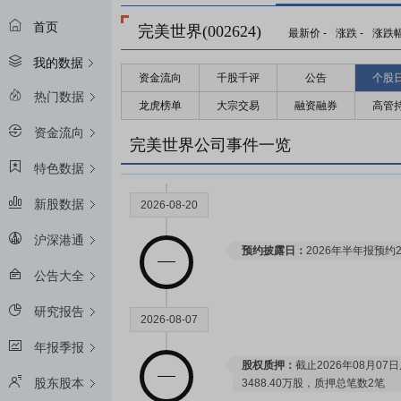
首页
完美世界(002624)
最新价
-
涨跌
-
涨跌
我的数据
资金流向
千股千评
公告
个股
热门数据
龙虎榜单
大宗交易
融资融券
高管
资金流向
完美世界公司事件一览
特色数据
新股数据
2026-08-20
沪深港通
预约披露日：
2026年半年报预约2
公告大全
研究报告
2026-08-07
年报季报
股权质押：
截止2026年08月0
股东股本
3488.40万股，质押总笔数2笔