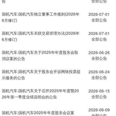
全部公告
告
国机汽车:国机汽车独立董事工作规则(2026年
2026-07-01
全部公告
6月修订)
国机汽车:国机汽车关联交易管理办法(2026年
2026-07-01
全部公告
6月修订)
国机汽车:国机汽车关于2025年年度股东会取
2026-06-26
全部公告
消议案的公告
国机汽车:国机汽车关于股东会开设网络投票提
2026-06-24
全部公告
示服务的公告
国机汽车:国机汽车关于召开2025年年度暨20
2026-06-15
全部公告
26年第一季度业绩说明会的公告
2026-06-09
国机汽车:国机汽车2025年年度股东会议案
全部公告