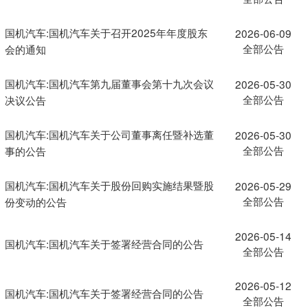
国机汽车:国机汽车关于召开2025年年度股东
2026-06-09
全部公告
会的通知
国机汽车:国机汽车第九届董事会第十九次会议
2026-05-30
全部公告
决议公告
国机汽车:国机汽车关于公司董事离任暨补选董
2026-05-30
全部公告
事的公告
国机汽车:国机汽车关于股份回购实施结果暨股
2026-05-29
全部公告
份变动的公告
2026-05-14
国机汽车:国机汽车关于签署经营合同的公告
全部公告
2026-05-12
国机汽车:国机汽车关于签署经营合同的公告
全部公告