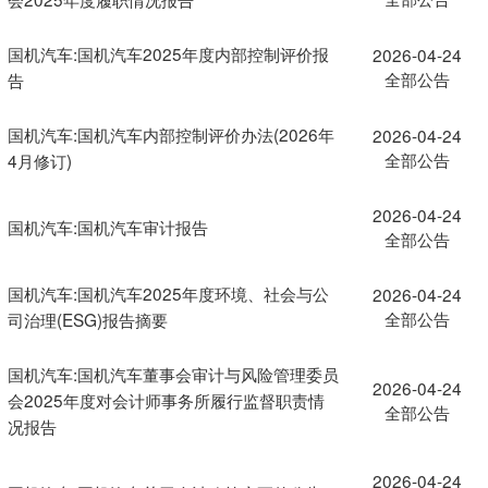
国机汽车:国机汽车2025年度内部控制评价报
2026-04-24
全部公告
告
国机汽车:国机汽车内部控制评价办法(2026年
2026-04-24
全部公告
4月修订)
2026-04-24
国机汽车:国机汽车审计报告
全部公告
国机汽车:国机汽车2025年度环境、社会与公
2026-04-24
全部公告
司治理(ESG)报告摘要
国机汽车:国机汽车董事会审计与风险管理委员
2026-04-24
会2025年度对会计师事务所履行监督职责情
全部公告
况报告
2026-04-24