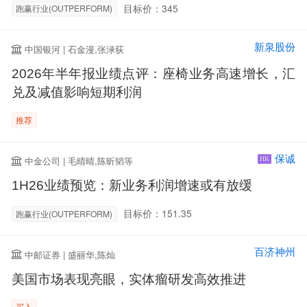
目标价：345
跑赢行业(OUTPERFORM)
新泉股份
中国银河 | 石金漫,张渌荻
2026年半年报业绩点评：座椅业务高速增长，汇
兑及减值影响短期利润
推荐
保诚
中金公司 | 毛晴晴,陈昕韬等
HK
1H26业绩预览：新业务利润增速或有放缓
目标价：151.35
跑赢行业(OUTPERFORM)
百济神州
中邮证券 | 盛丽华,陈灿
美国市场表现亮眼，实体瘤研发高效推进
买入