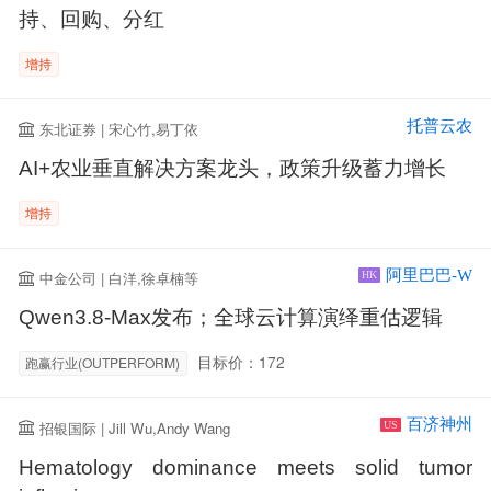
持、回购、分红
增持
托普云农
东北证券 | 宋心竹,易丁依
AI+农业垂直解决方案龙头，政策升级蓄力增长
增持
阿里巴巴-W
中金公司 | 白洋,徐卓楠等
HK
Qwen3.8-Max发布；全球云计算演绎重估逻辑
目标价：172
跑赢行业(OUTPERFORM)
百济神州
招银国际 | Jill Wu,Andy Wang
US
Hematology dominance meets solid tumor