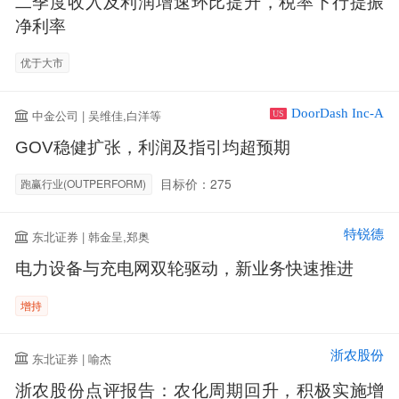
二季度收入及利润增速环比提升，税率下行提振
净利率
优于大市
DoorDash Inc-A
中金公司 | 吴维佳,白洋等
US
GOV稳健扩张，利润及指引均超预期
目标价：275
跑赢行业(OUTPERFORM)
特锐德
东北证券 | 韩金呈,郑奥
电力设备与充电网双轮驱动，新业务快速推进
增持
浙农股份
东北证券 | 喻杰
浙农股份点评报告：农化周期回升，积极实施增