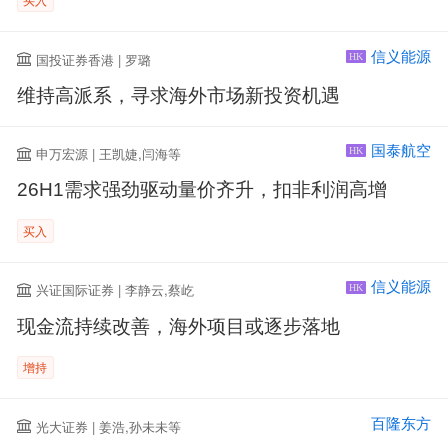
信义能源
国投证券香港 | 罗璐
HK
维持高派系，寻求海外市场新投资机遇
国泰航空
申万宏源 | 王凯婕,闫海等
HK
26H1需求强劲驱动量价齐升，扣非利润高增
买入
信义能源
兴证国际证券 | 李静云,蔡屹
HK
现金流持续改善，海外项目或逐步落地
增持
百隆东方
光大证券 | 姜浩,孙未未等