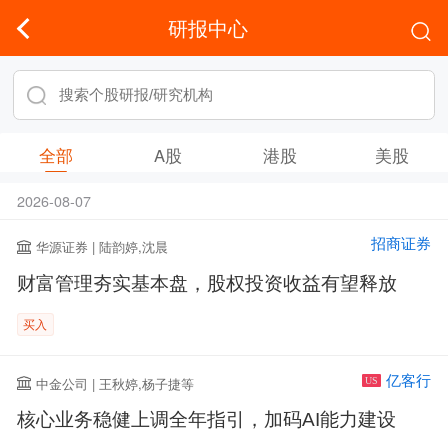
研报中心
全部
A股
港股
美股
2026-08-07
招商证券
华源证券 | 陆韵婷,沈晨
财富管理夯实基本盘，股权投资收益有望释放
买入
亿客行
中金公司 | 王秋婷,杨子捷等
US
核心业务稳健上调全年指引，加码AI能力建设