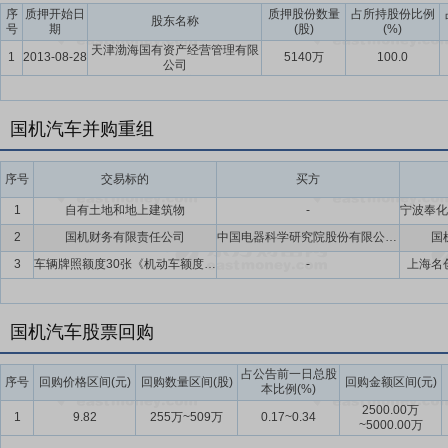
协同发展创造有利条件。汽车工程系统服务累计承接海外项目300余个
序
质押开始日
质押股份数量
占所持股份比例
股东名称
号
期
(股)
(%)
国家和地区，设有12家海外分支机构，已达成海外业务全产业链、全
天津渤海国有资产经营管理有限
储物流、分销网络、区域运营的整车出口分销综合服务体系；在其他地
1
2013-08-28
5140万
100.0
公司
要点13：
金融资产
以公允价值计量的金融资产为公司持有的华夏银行股份有
潮股份有限公司3,643,818股流通股,按照2017年12月31日收盘价的
国机汽车并购重组
要点14：
拟逾31亿元获注中汽工程100%股权
2018年8月31日公告
元,购买其持有的中汽工程100%股权。同时,国机汽车拟向不超过十名
序号
交易标的
买方
主要从事与汽车工业工程相关的工程承包、工程技术服务、装备供货业
1
自有土地和地上建筑物
-
行业较为知名的工程公司之一。国机集团承诺中汽工程2018年-2020年度净利润
2
国机财务有限责任公司
中国电器科学研究院股份有限公司,机械工业第六设计研究院有限公司,机械工业第四设计研究院有限公司,中国汽车工业进出口有限公司,中国机械设备工程股份有限公司,郑州磨料磨具磨削研究所有限公司,中国联合工程有限公司,兰州石油机械研究所有限公司,天津电气科学研究院有限公司,中国福马机械集团有限公司,中国机械工业国际合作有限公司,江苏苏美达集团有限公司,中国进口汽车贸易有限公司,洛阳轴承研究所有限公司,沈阳仪表科学研究院有限公司,合肥通用机械研究院有限公司,中国中元国际工程有限公司,中国电力工程有限公司,第一拖拉机股份有限公司,中国重型机械有限公司,成都工具研究所有限公司,广州机械科学研究院有限公司,西安重型机械研究所有限公司,中国机械工业集团有限公司,中国电缆工程有限公司,中国机械工业建设集团有限公司
国
要点15：
控股股东国机集团成国有资本投资公司试点
2018年12
3
车辆牌照额度30张《机动车额度业务办结凭证》
-
上海名
管理委员会《关于开展国有资本投资公司试点的通知》,国机集团成为国
举措。
国机汽车股票回购
占公告前一日总股
序号
回购价格区间(元)
回购数量区间(股)
回购金额区间(元)
本比例(%)
2500.00万
1
9.82
255万~509万
0.17~0.34
~5000.00万