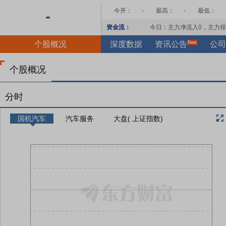
今开：
-
最高：
-
最低：
-
资金流：
今日：主力净流入
0
，主力排
个股概况
深度数据
资讯公告
公司
个股概况
分时
国机汽车
汽车服务
大盘( 上证指数)