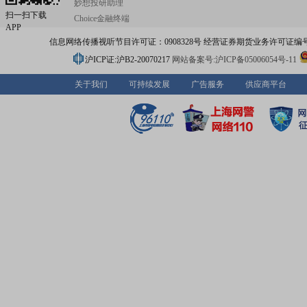
妙想投研助理
头部地位。汽车数智化装备产线和全周期全价值链系统服
扫一扫下载
Choice金融终端
领域,是中国机械行业规模最大、业务链条最全、国际化程
APP
的综合性、专业化工程服务商,拥有国内领先、世界一流行业
信息网络传播视听节目许可证：0908328号 经营证券期货业务许可证编号：91310
营业收入、行业品牌、资质等级、客户覆盖、人才数量均
内行业第一,焊装、涂装、总装生产线装备供货等核心业务
沪ICP证:沪B2-20070217
网站备案号:沪ICP备05006054号-11
于国内第一、国际领先水平。汽车进口和国内流通业务领域
国唯一多品牌进口汽车综合贸易服务商,已构建涵盖战略咨
关于我们
可持续发展
广告服务
供应商平台
场分析、车型选择、工程改造、认证协助、报关仓储、物
等全链条贸易服务核心能力体系。汽车租赁业务领域,车辆
居全国前五位、长租业务位居全国第二位。 作为上市公司,国机汽
车以完善的治理结构、高质量的信息披露、良好的投资者
理体系、高效的资本运作能力赢得了监管机构及资本市场
认可,树立了合规、透明、高效的“标杆公司”的良好形象以
业和资本市场的地位与影响力。 未来,国机汽车将继续秉承“成就
造车人,幸福用车人,让汽车生活更美好”的企业使命,践行“合
创新共赢”的价值观,持续为合作伙伴、为股东、为员工、为
造价值。