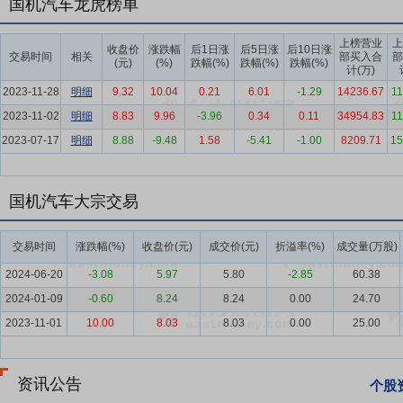
国机汽车龙虎榜单
出口服务体系，并与国内外多家知名汽车厂商建立战略合作关系，整体
要点5：
汽车租赁服务
汽车租赁服务是公司的稳进业务。公司是北京
上榜营业
上
收盘价
涨跌幅
后1日涨
后5日涨
后10日涨
交易时间
相关
部买入合
部
业”。公司坚持品牌化、差异化、网络化、规模化发展路径，主要服务国
(元)
(%)
跌幅(%)
跌幅(%)
跌幅(%)
计(万)
70余个分支机构，服务范围覆盖国内主要城市，形成布局完善、响应
2023-11-28
明细
9.32
10.04
0.21
6.01
-1.29
14236.67
11
要点6：
汽车产业
2025年，全球不确定性因素持续蔓延，在国际地
2023-11-02
明细
8.83
9.96
-3.96
0.34
0.11
34954.83
11
术攻关、行业内卷等难题，展现出强大的发展韧性与活力，实现产业规
2023-07-17
明细
8.88
-9.48
1.58
-5.41
-1.00
8209.71
15
市，终端需求持续释放，据中国汽车工业协会统计数据，全年汽车产销分别完成3
一。其中，自主品牌乘用车表现强劲，全年销售2,093.6万辆，同比增长
用户认可度持续攀升，本土品牌的市场主导地位进一步巩固。
国机汽车大宗交易
要点7：
地位优势
公司在汽车工程、汽车流通、汽车租赁等业务领域
交易时间
涨跌幅(%)
收盘价(元)
成交价(元)
折溢率(%)
成交量(万股)
全、国际化程度最高的综合性、专业化工程服务商，拥有国内领先、世
第一，汽车工程营业收入连续7年细分行业第一，连续4年获质量管理分
2024-06-20
-3.08
5.97
5.80
-2.85
60.38
领域，公司深耕30余年，从业历史悠久、服务品牌众多，积累了优异
2024-01-09
-0.60
8.24
8.24
0.00
24.70
租赁领域，公司车辆规模位居全国前五位、长租业务位居全国第二。
2023-11-01
10.00
8.03
8.03
0.00
25.00
要点8：
产业链布局优势
凭借在汽车流通服务行业30年和汽车工程及
求，与相关政府部门、行业协会、重要行业客户、产业链上下游合作企
资讯公告
个股
批售、零售、进口、出口、维修、物流、租赁、零部件、循环再生等汽