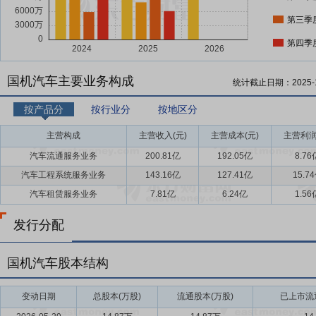
第三季
第四季
国机汽车主要业务构成
统计截止日期：
2025-
按产品分
按行业分
按地区分
主营构成
主营收入(元)
主营成本(元)
主营利润
汽车流通服务业务
200.81亿
192.05亿
8.76
汽车工程系统服务业务
143.16亿
127.41亿
15.7
汽车租赁服务业务
7.81亿
6.24亿
1.56
发行分配
国机汽车股本结构
变动日期
总股本(万股)
流通股本(万股)
已上市流通