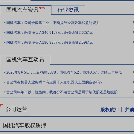
赢”的协同发展机制，最大化整合资源、创新业务模式、扩大整体影响
国机汽车资讯
行业资讯
要点9：
央企平台优势
公司是中央直接管理的国有重要骨干企业、世界
.
台，企业信誉、口碑与形象获得市场广泛认可，促进公司构建稳定的上
国机汽车：公司会聚焦主业，不断提升经营效率和盈利能力
革，坚定不移做强做优做大主责主业，围绕增强核心功能和提升核心竞
.
国机汽车：融资净买入346.91万元，融资余额2.62亿元
能作用，为汽车产业发展贡献国机力量。公司持续完善中国特色现代企
.
新、支撑产业升级、推动可持续发展等方面发挥更重要作用，将体制优
国机汽车：融资净买入190.33万元，融资余额2.59亿元
要点10：
产融结合优势
作为央企上市公司，公司秉承国资央企使命要
量，在资本市场树立了合规、透明、高效的良好形象。自上市以来，开
国机汽车互动易
程、汽车租赁等项目建设。公司积极响应新“国九条”号召及市值管理要
.
2026年8月5日，上证指数3878，国机汽车5.2，市净0.67，连续三年多低
要点11：
科技创新优势
公司坚持以科技创新发展新质生产力，抓住产
.
贵公司有机器人业务吗？有应用于人形机器人上面的业务吗？
实力和创新能力、丰硕的技术成果和知识产权、卓越的技术转化和应用
.
技术攻关，攻关多项“卡脖子”技术并填补国内空白，部分核心装备打
贵公司年年下跌，恍惚间，我都分不清贵公司是属于绩优股还是垃级股？贵公司属于哪一类
球各大汽车集团、造车新势力携手在单位时间生产能力、单位面积产能
识产权1,300余项，国家、集团、省部级各类奖项800余项，主编、
公司运营
股权质押
并购
10家、专精特新中小企业5家、专精特新“小巨人”企业1家、国家级企业
要点12：
国际化经营优势
公司深度融入全球汽车产业生态，积极响应
国机汽车股权质押
和卓越服务、成熟的国际化项目管理经验，构建起涵盖汽车工程系统服