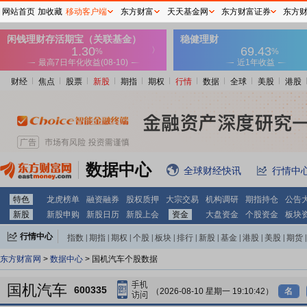
网站首页
加收藏
移动客户端
东方财富
天天基金网
东方财富证券
东方
财经
焦点
股票
新股
期指
期权
行情
数据
全球
美股
港股
数据中心
全球财经快讯
行情中
特色
龙虎榜单
融资融券
股权质押
大宗交易
机构调研
期指持仓
公告
新股
新股申购
新股日历
新股上会
资金
大盘资金
个股资金
板块
行情中心
指数
|
期指
|
期权
|
个股
|
板块
|
排行
|
新股
|
基金
|
港股
|
美股
|
期货
|
外汇
|
黄金
|
自选股
|
自选基金
东方财富网
>
数据中心
> 国机汽车个股数据
国机汽车
600335
（2026-08-10 星期一 19:10:42）
名