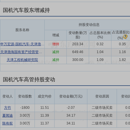
国机汽车股东增减持
持股变动信息
股东名称
占流通股比
变动数量(万
占总股本比例
增减
股)
(%)
(%)
申万宏源-国机汽车-天津渤海国资公司定向资产管理计划
增持
203.34
0.32
0.35
天津渤海国有资产经营管理有限公司
减持
649.46
1.04
1.16
天津工程机械研究院
减持
300.00
1.09
1.82
国机汽车高管持股变动
变动人
变动股数
成交均价
变动金额(万元)
变动原因
变动比
方竹
-1800
11.51
-2.07
二级市场买卖
0.
夏闻迪
3.00万
11.39
34.17
二级市场买卖
0.
陈有权
3.00万
11.37
34.11
二级市场买卖
0.