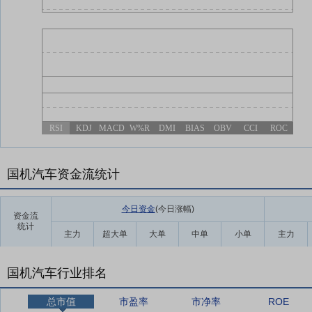
RSI
KDJ
MACD
W%R
DMI
BIAS
OBV
CCI
ROC
国机汽车资金流统计
今日资金
(今日涨幅
)
资金流
统计
主力
超大单
大单
中单
小单
主力
国机汽车行业排名
总市值
市盈率
市净率
ROE