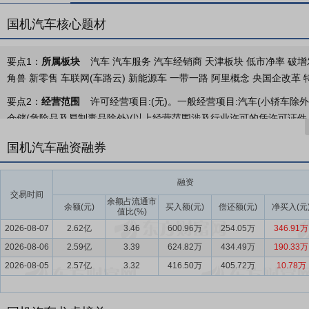
国机汽车核心题材
要点1：
所属板块
汽车 汽车服务 汽车经销商 天津板块 低市净率 破增
角兽 新零售 车联网(车路云) 新能源车 一带一路 阿里概念 央国企改革
要点2：
经营范围
许可经营项目:(无)。一般经营项目:汽车(小轿车除
仓储(危险品及易制毒品除外)(以上经营范围涉及行业许可的凭许可证件
要点3：
汽车工程系统服务
汽车工程系统服务是公司的核心业务。公
国机汽车融资融券
商，拥有工程设计综合甲级资质和建设工程全领域的国家最高等级资质
沃、上汽、北汽、长安、比亚迪、特斯拉、蔚来、小鹏、理想、小米等
融资
积超30万m2的四个装备研发及制造中心，涵盖汽车焊装、涂装、总装
交易时间
余额占流通市
链、全周期工程技术服务能力，其中，涂装、总装装备产线系统解决方
余额(元)
买入额(元)
偿还额(元)
净买入(元
值比(%)
2026-08-07
2.62亿
3.46
600.96万
254.05万
346.91万
要点4：
汽车流通服务
汽车流通服务是公司的转型业务。汽车进口及
2026-08-06
斯勒、捷豹路虎、福特、通用、特斯拉、保时捷、林肯、阿斯顿马丁、
2.59亿
3.39
624.82万
434.49万
190.33万
建立了良好的合作关系，为其构建起涵盖战略咨询、市场分析、车型选
2026-08-05
2.57亿
3.32
416.50万
405.72万
10.78万
系，港口和物流服务覆盖天津港、上海港和广州港；公司积极拓展国产
口双轮驱动”新发展格局。汽车出口服务方面，聚焦整车出口贸易服务