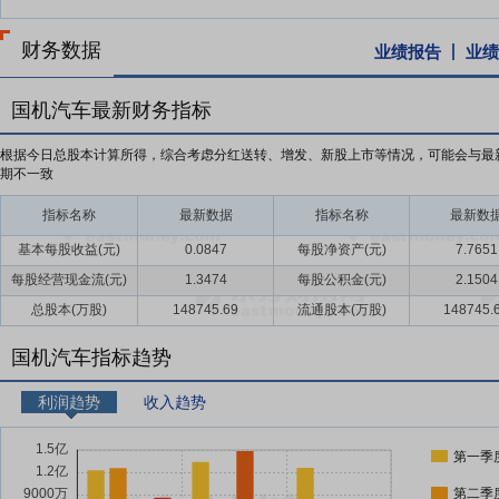
财务数据
业绩报告
业绩
国机汽车最新财务指标
根据今日总股本计算所得，综合考虑分红送转、增发、新股上市等情况，可能会与最
期不一致
指标名称
最新数据
指标名称
最新数
基本每股收益(元)
0.0847
每股净资产(元)
7.7651
每股经营现金流(元)
1.3474
每股公积金(元)
2.1504
总股本(万股)
148745.69
流通股本(万股)
148745.
国机汽车指标趋势
利润趋势
收入趋势
第一季
第二季