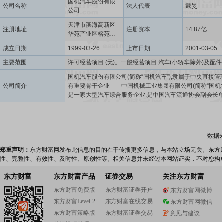
国机汽车股份有限
公司名称
法人代表
戴旻
公司
天津市滨海高新区
注册地址
注册资本
14.87亿
华苑产业区榕苑路2
号2-1605
成立日期
1999-03-26
上市日期
2001-03-05
主要范围
国机汽车股份有限公司(简称“国机汽车”),隶属于中央直接管
公司简介
有重要骨干企业——中国机械工业集团有限公司(简称“国机集团
是一家大型汽车综合服务企业,是中国汽车流通协会副会长
中国汽车工业协会会员单位,中国汽车流通行业头部企业中
中央企业。国机汽车前身为“中国进口汽车贸易中心”,1993
镕基同志的亲自倡导下,经国务院批准而成立,后更名为“中
汽车贸易有限公司”(简称“中进汽贸”)。2004年,公司并入国
数据
成为国机大家庭的一员。2011年,根据国机集团战略部署,
贸通过资产置换方式完成重组上市,国机汽车成立,正式登陆
郑重声明：
东方财富网发布此信息的目的在于传播更多信息，与本站立场无关。东方
场(A股,股票代码600335)。 随着业务布局持续优化,业务规模不断
性、完整性、有效性、及时性、原创性等。相关信息并未经过本网站证实，不对您构
扩大。中进租赁(成立于1997年),2013年以增资方式调整
汽车二级企业;中汽进出口(成立于1983年),于2014年改制
东方财富
东方财富产品
证券交易
关注东方财富
入国机汽车成为二级企业;中汽工程(成立于2005年——由19
东方财富免费版
东方财富证券开户
东方财富网微博
成立的“机械工业部第四设计研究院”和1963年成立的“机械
东方财富Level-2
东方财富在线交易
第五设计研究院”联合重组而成),于2019年并入国机汽车成
东方财富网微信
企业。 目前,国机汽车在汽车数智化装备产线和全周期全价值链系
东方财富策略版
东方财富证券交易
意见与建议
统服务、汽车进口和国内流通、汽车租赁等业务领域均达