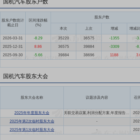
国机汽车股东户数
股东户数
股东户数统计
区间涨跌幅
截止日
(%)
本次
上次
增减
增减比
2026-03-31
-8.29
35220
36575
-1355
-3
2025-12-31
8.86
36575
39884
-3309
-8
2025-09-30
-5.66
39884
38696
1188
3.
国机汽车股东大会
股东大会名称
议题涉及内容
召
2025年年度股东大会
关联交易议案,利润分配方案,年度报告(摘要)议案
202
2025年第2次临时股东大会
-
202
2025年第1次临时股东大会
-
202