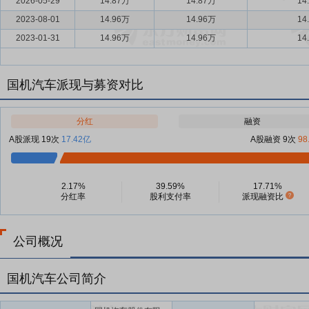
2026-05-29
14.87万
14.87万
14
2023-08-01
14.96万
14.96万
14
2023-01-31
14.96万
14.96万
14
国机汽车派现与募资对比
分红
融资
A股派现 19次
17.42亿
A股融资 9次
98
2.17%
39.59%
17.71%
分红率
股利支付率
派现融资比
公司概况
国机汽车公司简介