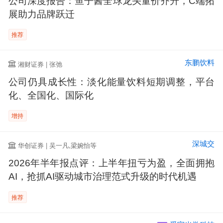
公司深度报告：鱼子酱全球龙头量价齐升，C端拓
展助力品牌跃迁
推荐
东鹏饮料
湘财证券 | 张弛
公司仍具成长性：淡化能量饮料短期调整，平台
化、全国化、国际化
增持
深城交
华创证券 | 吴一凡,梁婉怡等
2026年半年报点评：上半年扭亏为盈，全面拥抱
AI，抢抓AI驱动城市治理范式升级的时代机遇
推荐