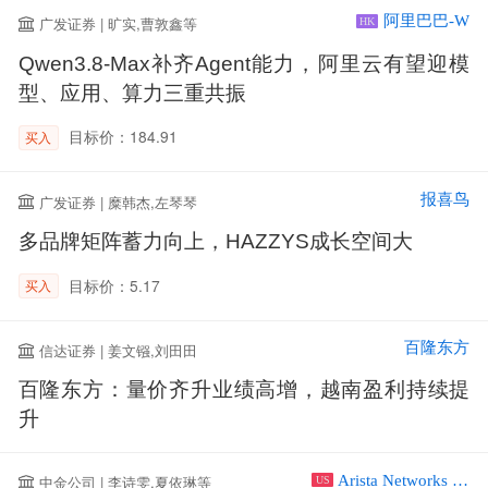
阿里巴巴-W
广发证券 | 旷实,曹敦鑫等
HK
Qwen3.8-Max补齐Agent能力，阿里云有望迎模
型、应用、算力三重共振
目标价：184.91
买入
报喜鸟
广发证券 | 糜韩杰,左琴琴
多品牌矩阵蓄力向上，HAZZYS成长空间大
目标价：5.17
买入
百隆东方
信达证券 | 姜文镪,刘田田
百隆东方：量价齐升业绩高增，越南盈利持续提
升
Arista Networks Inc
中金公司 | 李诗雯,夏依琳等
US