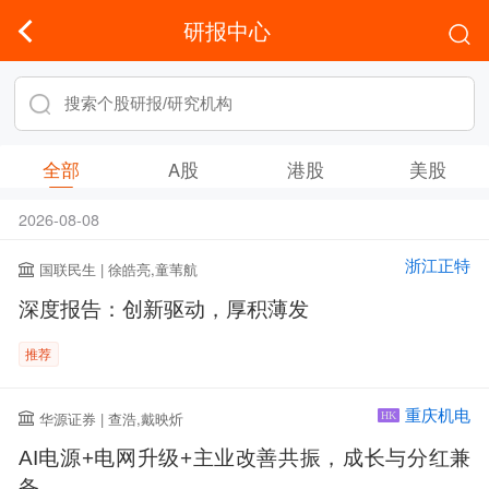
研报中心
全部
A股
港股
美股
2026-08-08
浙江正特
国联民生 | 徐皓亮,童苇航
深度报告：创新驱动，厚积薄发
推荐
重庆机电
华源证券 | 查浩,戴映炘
HK
AI电源+电网升级+主业改善共振，成长与分红兼
备