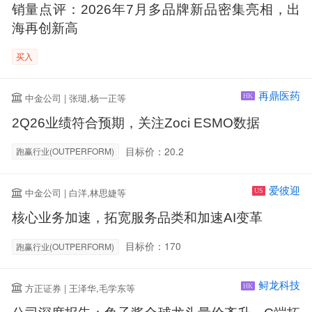
销量点评：2026年7月多品牌新品密集亮相，出
海再创新高
买入
再鼎医药
中金公司 | 张琎,杨一正等
HK
2Q26业绩符合预期，关注Zoci ESMO数据
目标价：20.2
跑赢行业(OUTPERFORM)
爱彼迎
中金公司 | 白洋,林思婕等
US
核心业务加速，拓宽服务品类和加速AI变革
目标价：170
跑赢行业(OUTPERFORM)
鲟龙科技
方正证券 | 王泽华,毛学东等
HK