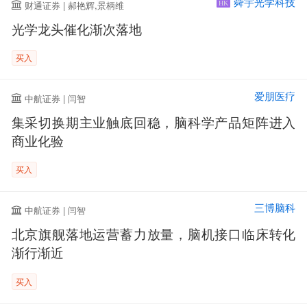
舜宇光学科技
财通证券 | 郝艳辉,景柄维
HK
光学龙头催化渐次落地
买入
爱朋医疗
中航证券 | 闫智
集采切换期主业触底回稳，脑科学产品矩阵进入
商业化验
买入
三博脑科
中航证券 | 闫智
北京旗舰落地运营蓄力放量，脑机接口临床转化
渐行渐近
买入