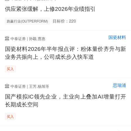
供应紧张缓解，上修2026年业绩指引
目标价：220
跑赢行业(OUTPERFORM)
国瓷材料
中泰证券 | 孙颖,曹惠
国瓷材料2026年半年报点评：粉体量价齐升与新
业务共振向上，公司成长步入快车道
买入
思瑞浦
中泰证券 | 王芳,杨旭等
国产模拟IC领先企业，主业向上叠加AI增量打开
长期成长空间
买入