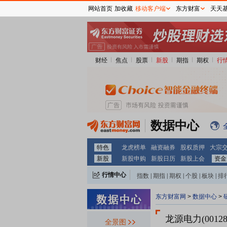
网站首页
加收藏
移动客户端
东方财富
天天
财经
焦点
股票
新股
期指
期权
行
数据中心
特色
龙虎榜单
融资融券
股权质押
大宗
新股
新股申购
新股日历
新股上会
资金
行情中心
指数
|
期指
|
期权
|
个股
|
板块
|
排
东方财富网
>
数据中心
>
龙源电力(00128
全景图