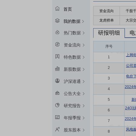
首页
资金流向
千股
龙虎榜单
大宗
我的数据
研报明细
电
热门数据
资金流向
序号
上网
特色数据
1
公司
2
新股数据
电价
3
沪深港通
202
4
公告大全
5
新
研究报告
24Q
6
年报季报
202
7
风电
股东股本
8