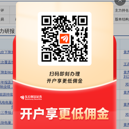
千评
公告
个股日历
财务数据
核心题材
主力持仓
交易
融资融券
高管持股
股东大会
个股研报
股本结构
力研报
电力盈利预测
东财
评级
报告名称
变动
评级
电价下降致使业绩承压，经营活动现金流
黄
增持
维持
改善明显
首次覆盖报告：风电龙头源远流长，集团
买入
首次
王
资产注入可期
下降影响业绩表现，加快建设大基地和海
黄
增持
维持
上风电项目
刘
4年年报及2025年一季报点评：来风偏弱影
增持
维持
邓
响业绩，自建+注入增加装机规模
黄
能源持续发展，分红比例进一步提升
增持
维持
3风电电量改善，投资收益增长显著使得归
增持
维持
黄
母净利润增幅较大
4年三季报点评：Q3业绩高增长，优质资产
增持
维持
邓
注入贡献增量
板块电量、电价下降影响业绩，装机容量
增持
维持
黄
持续增长