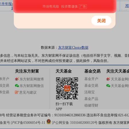
4年半年报点评：来风偏弱影响业绩，风光
增持
维持
邓
装机规模继续扩大
数据来源：
东方财富Choice数据
多信息，与本站立场无关。东方财富网不保证该信息（包括但不限于文字、视频、音
并未经过本网站证实，不对您构成任何投资建议，据此操作，风险自担。
关注东方财富
天天基金
基金交易
关注天天基
券开户
基金开户
东方财富网微博
天天基金网
线交易
基金交易
东方财富网微信
天天基金网
券交易
活期宝
意见与建议
基金产品
扫一扫下载
稳健理财
APP
 经营证券期货业务许可证编号：913101046312860336 违法和不良信息举报:021-612
案号:沪ICP备05006054号-11
沪公网安备 31010402000120号
版权所有:东方财富