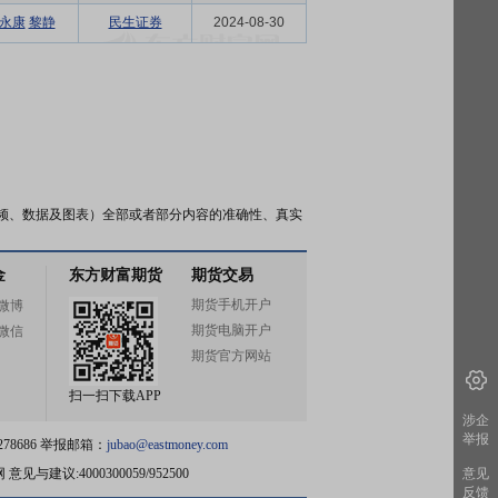
永康
黎静
民生证券
2024-08-30
频、数据及图表）全部或者部分内容的准确性、真实
金
东方财富期货
期货交易
期货手机开户
微博
期货电脑开户
微信
期货官方网站
扫一扫下载APP
涉企
举报
78686 举报邮箱：
jubao@eastmoney.com
网
意见与建议:4000300059/952500
意见
反馈