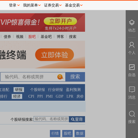
登录
我的菜单
证券交易
基金交易
动态
债券
视频
股吧
基金吧
博客
搜索
个人
自选
0
红送配
研报
个股研报
行业研报
盈利预测
排行
经济
CPI
PPI
PMI
GDP
LPR
房价
消息
个股研报搜索:
搜索
行情
股吧
数据