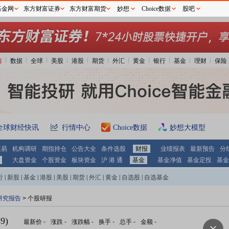
基金网
东方财富证券
东方财富期货
妙想
Choice数据
股吧
情
数据
全球
美股
港股
期货
外汇
黄金
银行
基金
理财
保险
全球财经快讯
行情中心
Choice数据
妙想大模型
交易
机构调研
期指持仓
公告大全
条件选股
财报
业绩报表
最新预告
分
大盘资金
个股资金
板块资金
沪 港 通
基金
基金净值
基金定投
基金
行
|
新股
|
基金
|
港股
|
美股
|
期货
|
外汇
|
黄金
|
自选股
|
自选基金
研究报告
> 个股研报
9)
最新价
-
涨跌
-
涨跌幅
-
换手
-
总手
-
金额
-