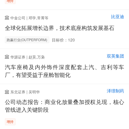
增持
比亚迪
中金公司 | 邓学,常菁等
全球化拓展增长边界，技术底座构筑发展基石
目标价：120
跑赢行业(OUTPERFORM)
双英集团
华源证券 | 赵昊,万枭
汽车座椅及内外饰件深度配套上汽、吉利等车
厂，有望受益于座舱智能化
泽璟制药
东北证券 | 吴明华
公司动态报告：商业化放量叠加授权兑现，核心
管线进入关键阶段
增持