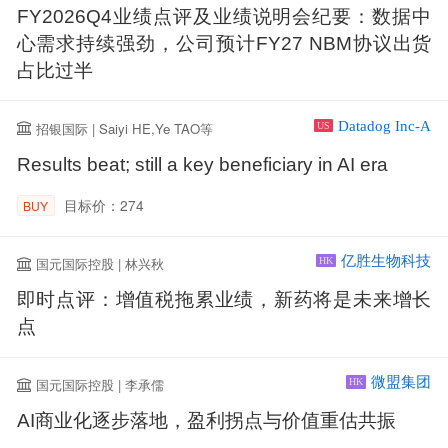
FY2026Q4业绩点评及业绩说明会纪要：数据中
心需求持续强劲，公司预计FY27 NBM协议出货
占比过半
Datadog Inc-A
招银国际 | Saiyi HE,Ye TAO等
US
Results beat; still a key beneficiary in AI era
目标价：274
BUY
亿胜生物科技
国元国际控股 | 林兴秋
HK
即时点评：增值税拖累业绩，新药将是未来增长
点
微盟集团
国元国际控股 | 李承儒
HK
AI商业化逐步落地，盈利拐点与价值重估共振