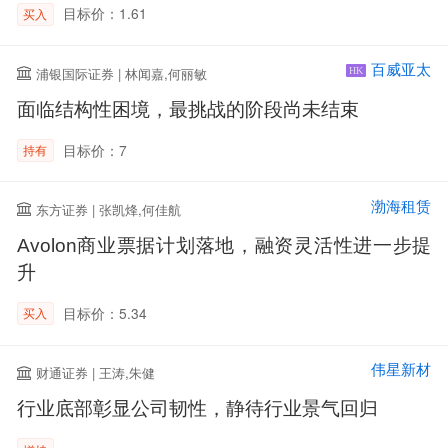
目标价：1.61
买入
百威亚太
浦银国际证券 | 林闻嘉,何丽敏
HK
面临结构性困境，最挑战的阶段尚未结束
目标价：7
持有
渤海租赁
东方证券 | 张凯烽,何佳航
Avolon商业票据计划落地，融资灵活性进一步提
升
目标价：5.34
买入
伟星新材
财通证券 | 王涛,朱健
行业底部彰显公司韧性，静待行业景气回归