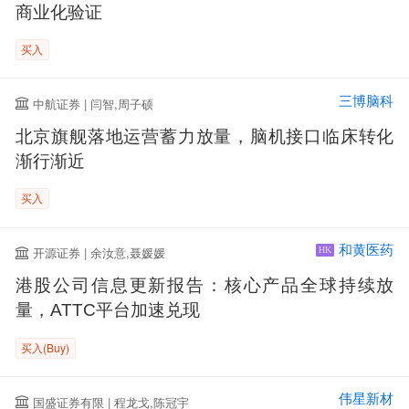
商业化验证
买入
三博脑科
中航证券 | 闫智,周子硕
北京旗舰落地运营蓄力放量，脑机接口临床转化
渐行渐近
买入
和黄医药
开源证券 | 余汝意,聂媛媛
HK
港股公司信息更新报告：核心产品全球持续放
量，ATTC平台加速兑现
买入(Buy)
伟星新材
国盛证券有限 | 程龙戈,陈冠宇