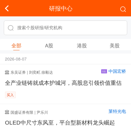
研报中心
全部
A股
港股
美股
2026-08-07
中国宏桥
东吴证券 | 刘奕町,徐毅达
HK
全产业链铸就成本护城河，高股息引领价值重估
买入
莱特光电
国盛证券有限 | 尹乐川
OLED中尺寸东风至，平台型新材料龙头崛起