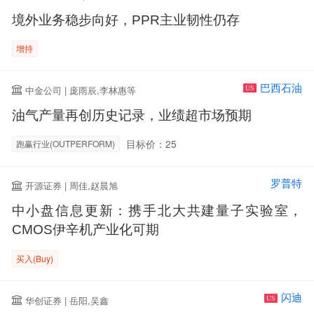
境外业务稳步向好，PPR主业韧性仍存
增持
巴西石油
中金公司 | 庞雨辰,李林惠等
US
油气产量再创历史记录，业绩超市场预期
目标价：25
跑赢行业(OUTPERFORM)
罗普特
开源证券 | 周佳,赵晨旭
中小盘信息更新：携手北大共建量子实验室，
CMOS伊辛机产业化可期
买入(Buy)
闪迪
华创证券 | 岳阳,吴鑫
US