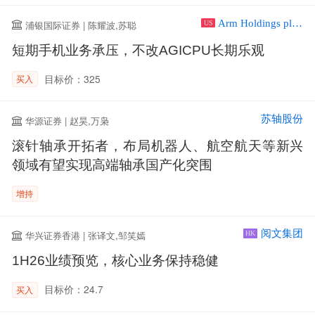
Arm Holdings plc ADR
浦银国际证券 | 陈耀波,苏聪
US
短期手机业务承压，不改AGICPU长期乐观
目标价：325
买入
苏轴股份
华源证券 | 赵昊,万枭
滚针轴承开拓者，布局机器人、航空航天等新兴
领域有望实现高端轴承国产化突围
增持
阅文集团
华兴证券香港 | 张译文,邹笑嫣
HK
1H26业绩预览，核心业务保持稳健
目标价：24.7
买入