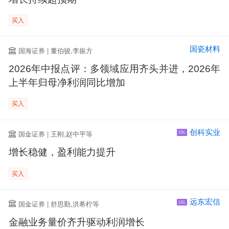
买入
国瓷材料
国海证券 | 董伯骏,李振方
2026年中报点评：多领域应用齐头并进，2026年
上半年归母净利润同比增加
买入
创科实业
国金证券 | 王刚,赵中平等
HK
增长稳健，盈利能力提升
买入
远东宏信
国金证券 | 舒思勤,洪希柠等
HK
金融业务量价齐升驱动利润增长