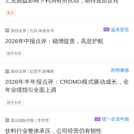
汇兑损益影响下利润有所扰动，期待底部反转
买入
远东宏信
国信证券 | 孔祥,陈俊良等
HK
2026年中报点评：稳增提质，高息护航
优于大市
药明康德
国信证券 | 彭思宇,陈曦炳
2026年半年报点评：CRDMO模式驱动成长，全
年业绩指引全面上调
优于大市
统一企业中国
国元国际控股 | 李芳芳
HK
饮料行业整体承压，公司经营仍有韧性