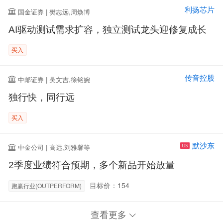
利扬芯片
国金证券 | 樊志远,周焕博
AI驱动测试需求扩容，独立测试龙头迎修复成长
买入
传音控股
中邮证券 | 吴文吉,徐铭婉
独行快，同行远
买入
默沙东
中金公司 | 高远,刘雅馨等
US
2季度业绩符合预期，多个新品开始放量
目标价：154
跑赢行业(OUTPERFORM)
查看更多