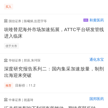
买入
和黄医药
国信证券 | 陈曦炳,彭思宇等
HK
呋喹替尼海外市场加速拓展，ATTC平台研发管线
进入临床
优于大市
通化东宝
华创证券 | 郑辰,朱珂琛
深度研究报告系列二：国内集采加速放量，制剂
出海迎来突破
目标价：11.2
推荐
国邦医药
中泰证券 | 祝嘉琦