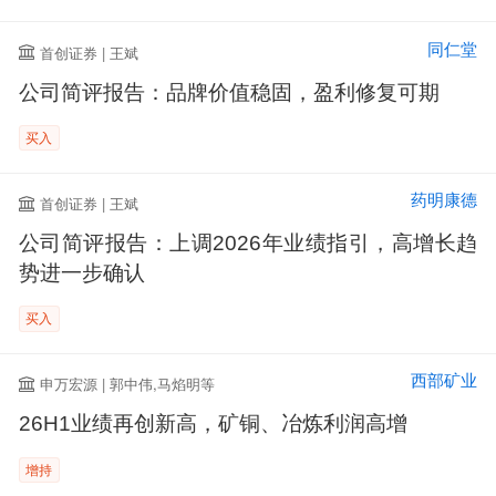
同仁堂
首创证券 | 王斌
公司简评报告：品牌价值稳固，盈利修复可期
买入
药明康德
首创证券 | 王斌
公司简评报告：上调2026年业绩指引，高增长趋
势进一步确认
买入
西部矿业
申万宏源 | 郭中伟,马焰明等
26H1业绩再创新高，矿铜、冶炼利润高增
增持