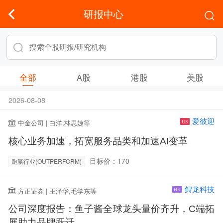
研报中心
全部
A股
港股
美股
2026-08-08
爱彼迎
中金公司 | 白洋,林思婕等
US
核心业务加速，拓宽服务品类和加速AI变革
目标价：170
跑赢行业(OUTPERFORM)
鲟龙科技
方正证券 | 王泽华,毛学东等
HK
公司深度报告：鱼子酱全球龙头量价齐升，C端拓
展助力品牌跃迁