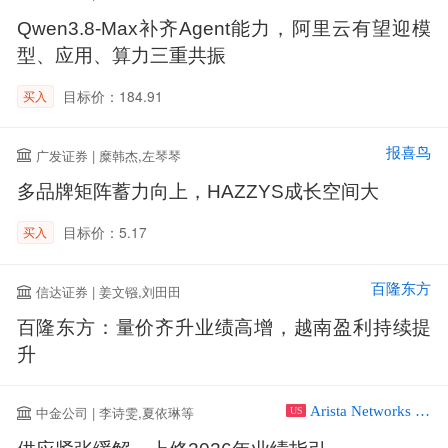
Qwen3.8-Max补齐Agent能力，阿里云有望迎模
型、应用、算力三重共振
目标价：184.91
买入
报喜鸟
广发证券 | 糜韩杰,左琴琴
多品牌矩阵蓄力向上，HAZZYS成长空间大
目标价：5.17
买入
百隆东方
信达证券 | 姜文镪,刘田田
百隆东方：量价齐升业绩高增，越南盈利持续提
升
Arista Networks Inc
中金公司 | 李诗雯,夏依琳等
US