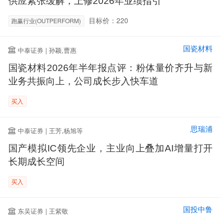
供应紧张缓解，上修2026年业绩指引
目标价：220
跑赢行业(OUTPERFORM)
国瓷材料
中泰证券 | 孙颖,曹惠
国瓷材料2026年半年报点评：粉体量价齐升与新
业务共振向上，公司成长步入快车道
买入
思瑞浦
中泰证券 | 王芳,杨旭等
国产模拟IC领先企业，主业向上叠加AI增量打开
长期成长空间
买入
国投中鲁
东吴证券 | 王紫敬