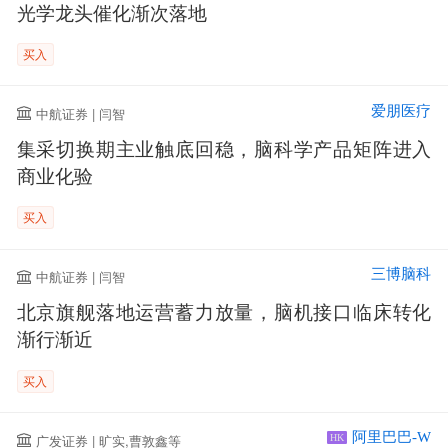
光学龙头催化渐次落地
买入
爱朋医疗
中航证券 | 闫智
集采切换期主业触底回稳，脑科学产品矩阵进入
商业化验
买入
三博脑科
中航证券 | 闫智
北京旗舰落地运营蓄力放量，脑机接口临床转化
渐行渐近
买入
阿里巴巴-W
广发证券 | 旷实,曹敦鑫等
HK