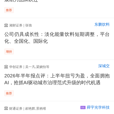
推荐
东鹏饮料
湘财证券 | 张弛
公司仍具成长性：淡化能量饮料短期调整，平台
化、全国化、国际化
增持
深城交
华创证券 | 吴一凡,梁婉怡等
2026年半年报点评：上半年扭亏为盈，全面拥抱
AI，抢抓AI驱动城市治理范式升级的时代机遇
推荐
舜宇光学科技
财通证券 | 郝艳辉,景柄维
HK