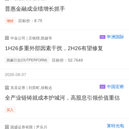
普惠金融成业绩增长抓手
目标价：8.75
增持
申洲国际
中金公司 | 庄铭楷,陈婕等
HK
1H26多重外部因素干扰，2H26有望修复
目标价：52.7649
跑赢行业(OUTPERFORM)
2026-08-07
中国宏桥
东吴证券 | 刘奕町,徐毅达
HK
全产业链铸就成本护城河，高股息引领价值重估
买入
莱特光电
国盛证券有限 | 尹乐川