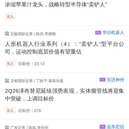
浓缩苹果汁龙头，战略转型半导体“卖铲人”
买入
华沿机器人
交银国际证券 | 陈庆,李柳晓
HK
人形机器人行业系列（4）：“卖铲人”型平台公
司，运动控制底层价值有望重估
目标价：23.13
买入
百济神州
交银国际证券 | 丁政宁,诸葛乐懿
HK
2Q26泽布替尼延续强势表现，实体瘤管线将迎集
中突破，上调目标价
目标价：276
买入
远东宏信
广发证券 | 陈福,李怡华
HK