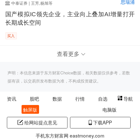
思瑞浦
中泰证券 | 王芳,杨旭等
国产模拟IC领先企业，主业向上叠加AI增量打开
长期成长空间
买入
查看更多
声明：本信息来源于东方财富Choice数据，相关数据仅供参考，若数
据有误，以交易所发布数据为准，不构成投资建议。
资讯
股吧
数据
行情
自选
导航
触屏版
电脑版
给网站提点意见
下载APP
手机东方财富网 eastmoney.com