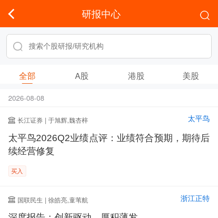
研报中心
全部
A股
港股
美股
2026-08-08
太平鸟
长江证券 | 于旭辉,魏杏梓
太平鸟2026Q2业绩点评：业绩符合预期，期待后
续经营修复
买入
浙江正特
国联民生 | 徐皓亮,童苇航
深度报告：创新驱动，厚积薄发