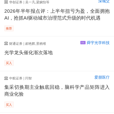
深城交
华创证券 | 吴一凡,梁婉怡等
2026年半年报点评：上半年扭亏为盈，全面拥抱
AI，抢抓AI驱动城市治理范式升级的时代机遇
推荐
舜宇光学科技
财通证券 | 郝艳辉,景柄维
HK
光学龙头催化渐次落地
买入
爱朋医疗
中航证券 | 闫智
集采切换期主业触底回稳，脑科学产品矩阵进入
商业化验
买入