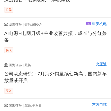
推荐
重庆机电
华源证券 | 查浩,戴映炘
HK
AI电源+电网升级+主业改善共振，成长与分红兼
备
买入
比亚迪
国海证券 | 戴畅
公司动态研究：7月海外销量续创新高，国内新车
放量或开启
买入
东方电缆
国海证券 | 邱迪,吴亦辰