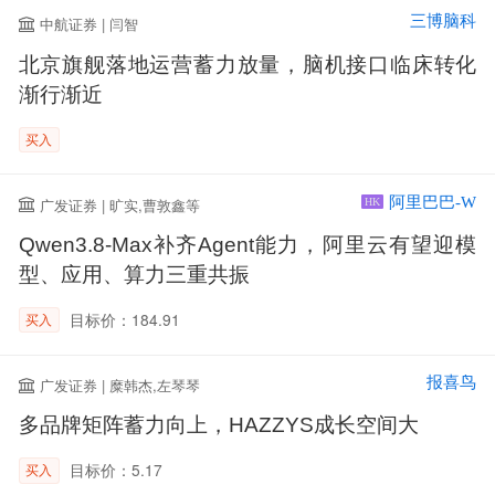
三博脑科
中航证券 | 闫智
北京旗舰落地运营蓄力放量，脑机接口临床转化
渐行渐近
买入
阿里巴巴-W
广发证券 | 旷实,曹敦鑫等
HK
Qwen3.8-Max补齐Agent能力，阿里云有望迎模
型、应用、算力三重共振
目标价：184.91
买入
报喜鸟
广发证券 | 糜韩杰,左琴琴
多品牌矩阵蓄力向上，HAZZYS成长空间大
目标价：5.17
买入