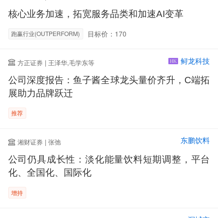
核心业务加速，拓宽服务品类和加速AI变革
目标价：170
跑赢行业(OUTPERFORM)
鲟龙科技
方正证券 | 王泽华,毛学东等
HK
公司深度报告：鱼子酱全球龙头量价齐升，C端拓
展助力品牌跃迁
推荐
东鹏饮料
湘财证券 | 张弛
公司仍具成长性：淡化能量饮料短期调整，平台
化、全国化、国际化
增持