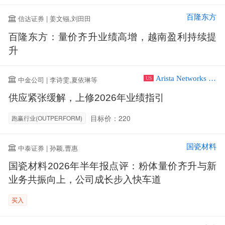
百隆东方
信达证券 | 姜文镪,刘田田
百隆东方：量价齐升业绩高增，越南盈利持续提
升
Arista Networks Inc
中金公司 | 李诗雯,夏依琳等
US
供应紧张缓解，上修2026年业绩指引
目标价：220
跑赢行业(OUTPERFORM)
国瓷材料
中泰证券 | 孙颖,曹惠
国瓷材料2026年半年报点评：粉体量价齐升与新
业务共振向上，公司成长步入快车道
买入