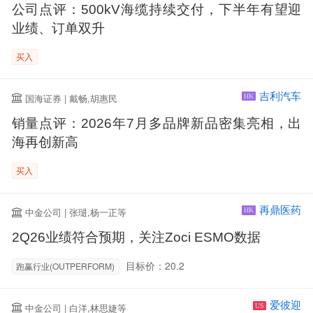
公司点评：500kV海缆持续交付，下半年有望迎
业绩、订单双升
买入
吉利汽车
国海证券 | 戴畅,胡惠民
HK
销量点评：2026年7月多品牌新品密集亮相，出
海再创新高
买入
再鼎医药
中金公司 | 张琎,杨一正等
HK
2Q26业绩符合预期，关注Zoci ESMO数据
目标价：20.2
跑赢行业(OUTPERFORM)
爱彼迎
中金公司 | 白洋,林思婕等
US