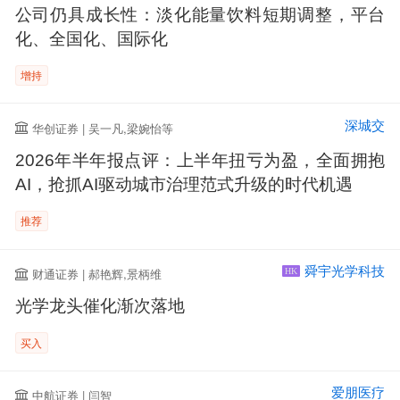
公司仍具成长性：淡化能量饮料短期调整，平台
化、全国化、国际化
增持
深城交
华创证券 | 吴一凡,梁婉怡等
2026年半年报点评：上半年扭亏为盈，全面拥抱
AI，抢抓AI驱动城市治理范式升级的时代机遇
推荐
舜宇光学科技
财通证券 | 郝艳辉,景柄维
HK
光学龙头催化渐次落地
买入
爱朋医疗
中航证券 | 闫智