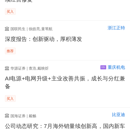
买入
浙江正特
国联民生 | 徐皓亮,童苇航
深度报告：创新驱动，厚积薄发
推荐
重庆机电
华源证券 | 查浩,戴映炘
HK
AI电源+电网升级+主业改善共振，成长与分红兼
备
买入
比亚迪
国海证券 | 戴畅
公司动态研究：7月海外销量续创新高，国内新车