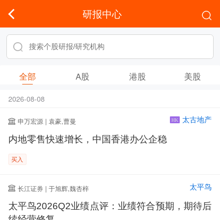
研报中心
全部
A股
港股
美股
2026-08-08
太古地产
申万宏源 | 袁豪,曹曼
HK
内地零售快速增长，中国香港办公企稳
买入
太平鸟
长江证券 | 于旭辉,魏杏梓
太平鸟2026Q2业绩点评：业绩符合预期，期待后
续经营修复