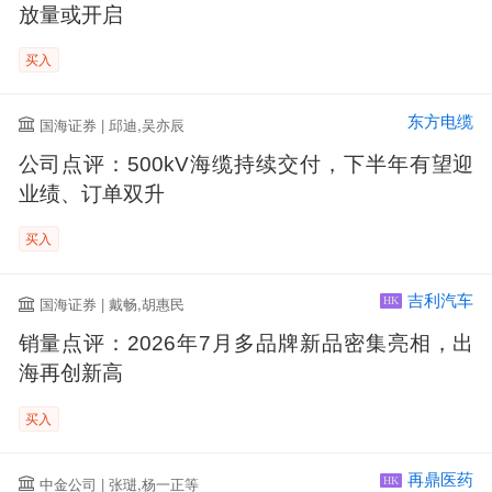
放量或开启
买入
东方电缆
国海证券 | 邱迪,吴亦辰
公司点评：500kV海缆持续交付，下半年有望迎
业绩、订单双升
买入
吉利汽车
国海证券 | 戴畅,胡惠民
HK
销量点评：2026年7月多品牌新品密集亮相，出
海再创新高
买入
再鼎医药
中金公司 | 张琎,杨一正等
HK