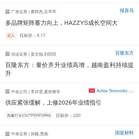
报喜鸟
广发证券 | 糜韩杰,左琴琴
多品牌矩阵蓄力向上，HAZZYS成长空间大
目标价：5.17
买入
百隆东方
信达证券 | 姜文镪,刘田田
百隆东方：量价齐升业绩高增，越南盈利持续提
升
Arista Networks Inc
中金公司 | 李诗雯,夏依琳等
US
供应紧张缓解，上修2026年业绩指引
目标价：220
跑赢行业(OUTPERFORM)
国瓷材料
中泰证券 | 孙颖,曹惠