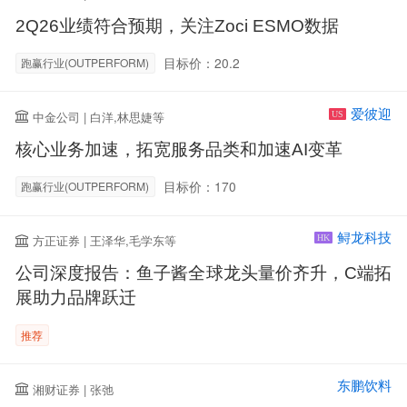
2Q26业绩符合预期，关注Zoci ESMO数据
目标价：20.2
跑赢行业(OUTPERFORM)
爱彼迎
中金公司 | 白洋,林思婕等
US
核心业务加速，拓宽服务品类和加速AI变革
目标价：170
跑赢行业(OUTPERFORM)
鲟龙科技
方正证券 | 王泽华,毛学东等
HK
公司深度报告：鱼子酱全球龙头量价齐升，C端拓
展助力品牌跃迁
推荐
东鹏饮料
湘财证券 | 张弛