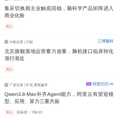
集采切换期主业触底回稳，脑科学产品矩阵进入
商业化验
买入
三博脑科
中航证券 | 闫智
北京旗舰落地运营蓄力放量，脑机接口临床转化
渐行渐近
买入
阿里巴巴-W
广发证券 | 旷实,曹敦鑫等
HK
Qwen3.8-Max补齐Agent能力，阿里云有望迎模
型、应用、算力三重共振
目标价：184.91
买入