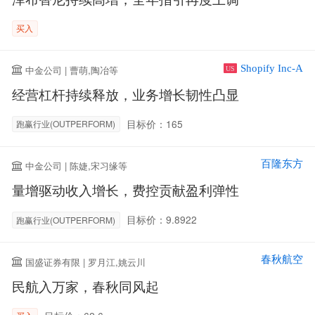
买入
Shopify Inc-A
中金公司 | 曹萌,陶冶等
US
经营杠杆持续释放，业务增长韧性凸显
目标价：165
跑赢行业(OUTPERFORM)
百隆东方
中金公司 | 陈婕,宋习缘等
量增驱动收入增长，费控贡献盈利弹性
目标价：9.8922
跑赢行业(OUTPERFORM)
春秋航空
国盛证券有限 | 罗月江,姚云川
民航入万家，春秋同风起