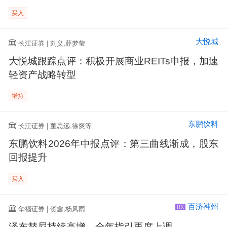
买入
大悦城
长江证券 | 刘义,薛梦莹
大悦城跟踪点评：积极开展商业REITs申报，加速
轻资产战略转型
增持
东鹏饮料
长江证券 | 董思远,徐爽等
东鹏饮料2026年中报点评：第三曲线渐成，股东
回报提升
买入
百济神州
华福证券 | 贺鑫,杨风雨
HK
泽布替尼持续高增，全年指引再度上调