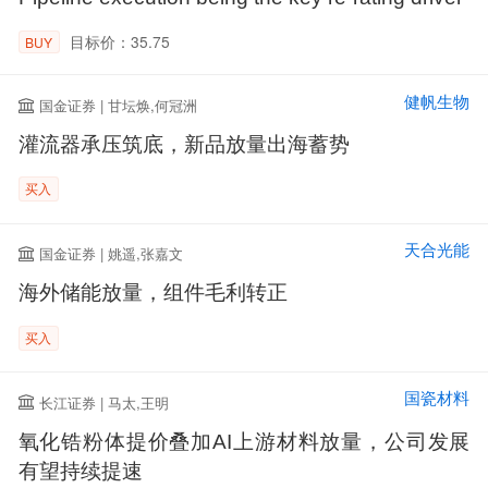
目标价：35.75
BUY
健帆生物
国金证券 | 甘坛焕,何冠洲
灌流器承压筑底，新品放量出海蓄势
买入
天合光能
国金证券 | 姚遥,张嘉文
海外储能放量，组件毛利转正
买入
国瓷材料
长江证券 | 马太,王明
氧化锆粉体提价叠加AI上游材料放量，公司发展
有望持续提速