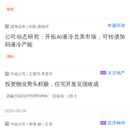
推荐
申菱环境
国海证券 | 刘熹,唐锦珂
公司动态研究：开拓AI液冷北美市场，可转债加
码液冷产能
增持
太古地产
中金公司 | 王翼羽,李昊等
HK
投资物业势头积极，住宅开发兑现收成
目标价：28.5
跑赢行业(OUTPERFORM)
2026-08-06
百济神州
中金公司 | 张琎,杨一正等
HK