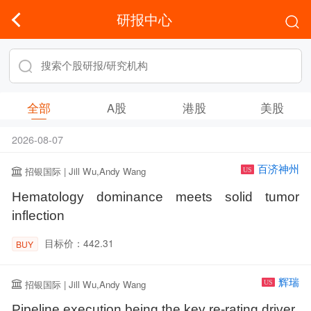
研报中心
全部
A股
港股
美股
2026-08-07
百济神州
招银国际 | Jill Wu,Andy Wang
US
Hematology dominance meets solid tumor
inflection
目标价：442.31
BUY
辉瑞
招银国际 | Jill Wu,Andy Wang
US
Pipeline execution being the key re-rating driver