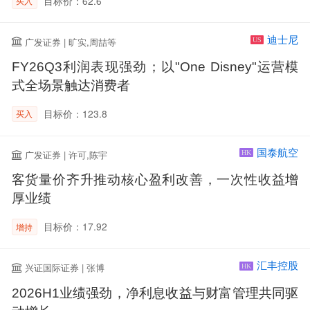
目标价：62.6
买入
迪士尼
广发证券 | 旷实,周喆等
US
FY26Q3利润表现强劲；以"One Disney"运营模
式全场景触达消费者
目标价：123.8
买入
国泰航空
广发证券 | 许可,陈宇
HK
客货量价齐升推动核心盈利改善，一次性收益增
厚业绩
目标价：17.92
增持
汇丰控股
兴证国际证券 | 张博
HK
2026H1业绩强劲，净利息收益与财富管理共同驱