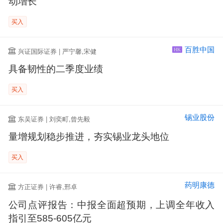
动增长
买入
百胜中国
兴证国际证券 | 严宁馨,宋健
HK
具备韧性的二季度业绩
买入
锡业股份
东吴证券 | 刘奕町,曾先毅
量增规划稳步推进，夯实锡业龙头地位
买入
药明康德
方正证券 | 许睿,邢卓
公司点评报告：中报全面超预期，上调全年收入
指引至585-605亿元