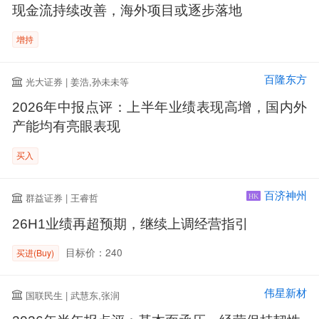
现金流持续改善，海外项目或逐步落地
增持
百隆东方
光大证券 | 姜浩,孙未未等
2026年中报点评：上半年业绩表现高增，国内外
产能均有亮眼表现
买入
百济神州
群益证券 | 王睿哲
HK
26H1业绩再超预期，继续上调经营指引
目标价：240
买进(Buy)
伟星新材
国联民生 | 武慧东,张润