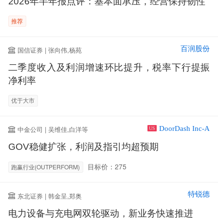
2026年半年报点评：基本面承压，经营保持韧性
推荐
百润股份
国信证券 | 张向伟,杨苑
二季度收入及利润增速环比提升，税率下行提振
净利率
优于大市
DoorDash Inc-A
中金公司 | 吴维佳,白洋等
US
GOV稳健扩张，利润及指引均超预期
目标价：275
跑赢行业(OUTPERFORM)
特锐德
东北证券 | 韩金呈,郑奥
电力设备与充电网双轮驱动，新业务快速推进