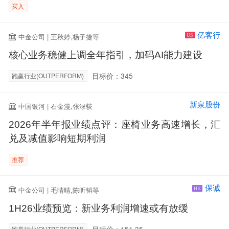
买入
亿客行
中金公司 | 王秋婷,杨子捷等
US
核心业务稳健上调全年指引，加码AI能力建设
目标价：345
跑赢行业(OUTPERFORM)
新泉股份
中国银河 | 石金漫,张渌荻
2026年半年报业绩点评：座椅业务高速增长，汇
兑及减值影响短期利润
推荐
保诚
中金公司 | 毛晴晴,陈昕韬等
HK
1H26业绩预览：新业务利润增速或有放缓
目标价：151.35
跑赢行业(OUTPERFORM)