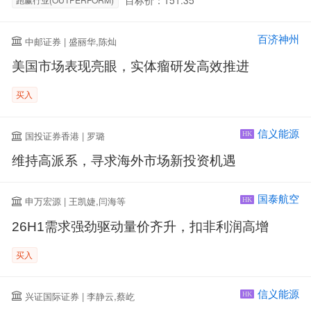
百济神州
中邮证券 | 盛丽华,陈灿
美国市场表现亮眼，实体瘤研发高效推进
买入
信义能源
国投证券香港 | 罗璐
HK
维持高派系，寻求海外市场新投资机遇
国泰航空
申万宏源 | 王凯婕,闫海等
HK
26H1需求强劲驱动量价齐升，扣非利润高增
买入
信义能源
兴证国际证券 | 李静云,蔡屹
HK