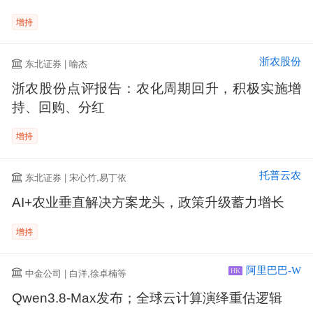
增持
浙农股份
东北证券 | 喻杰
浙农股份点评报告：农化周期回升，积极实施增
持、回购、分红
增持
托普云农
东北证券 | 宋心竹,易丁依
AI+农业垂直解决方案龙头，政策升级蓄力增长
增持
阿里巴巴-W
中金公司 | 白洋,徐卓楠等
HK
Qwen3.8-Max发布；全球云计算演绎重估逻辑