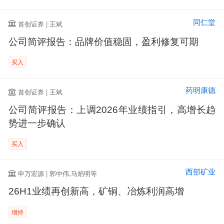
同仁堂
首创证券 | 王斌
公司简评报告：品牌价值稳固，盈利修复可期
买入
药明康德
首创证券 | 王斌
公司简评报告：上调2026年业绩指引，高增长趋
势进一步确认
买入
西部矿业
申万宏源 | 郭中伟,马焰明等
26H1业绩再创新高，矿铜、冶炼利润高增
增持