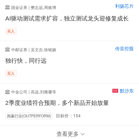
利扬芯片
国金证券 | 樊志远,周焕博
AI驱动测试需求扩容，独立测试龙头迎修复成长
买入
传音控股
中邮证券 | 吴文吉,徐铭婉
独行快，同行远
买入
默沙东
中金公司 | 高远,刘雅馨等
US
2季度业绩符合预期，多个新品开始放量
目标价：154
跑赢行业(OUTPERFORM)
查看更多