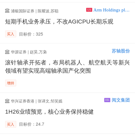
Arm Holdings plc ADR
浦银国际证券 | 陈耀波,苏聪
US
短期手机业务承压，不改AGICPU长期乐观
目标价：325
买入
苏轴股份
华源证券 | 赵昊,万枭
滚针轴承开拓者，布局机器人、航空航天等新兴
领域有望实现高端轴承国产化突围
增持
阅文集团
华兴证券香港 | 张译文,邹笑嫣
HK
1H26业绩预览，核心业务保持稳健
目标价：24.7
买入