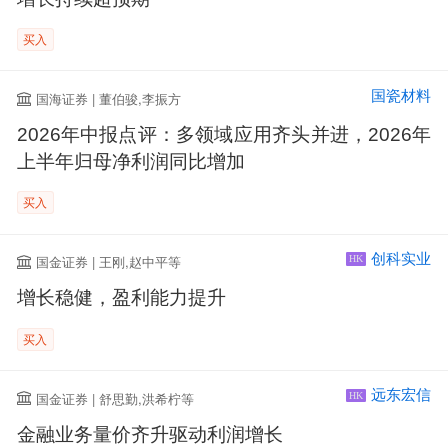
买入
国瓷材料
国海证券 | 董伯骏,李振方
2026年中报点评：多领域应用齐头并进，2026年
上半年归母净利润同比增加
买入
创科实业
国金证券 | 王刚,赵中平等
HK
增长稳健，盈利能力提升
买入
远东宏信
国金证券 | 舒思勤,洪希柠等
HK
金融业务量价齐升驱动利润增长