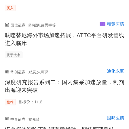
买入
和黄医药
国信证券 | 陈曦炳,彭思宇等
HK
呋喹替尼海外市场加速拓展，ATTC平台研发管线
进入临床
优于大市
通化东宝
华创证券 | 郑辰,朱珂琛
深度研究报告系列二：国内集采加速放量，制剂
出海迎来突破
目标价：11.2
推荐
国邦医药
中泰证券 | 祝嘉琦