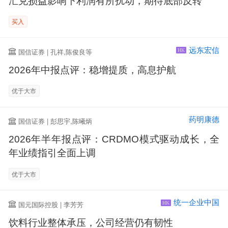
汇兑损益影响下利润有所扰动，期待底部反转
买入
远东宏信
国信证券 | 孔祥,陈俊良等
HK
2026年中报点评：稳增提质，高息护航
优于大市
药明康德
国信证券 | 彭思宇,陈曦炳
2026年半年报点评：CRDMO模式驱动成长，全
年业绩指引全面上调
优于大市
统一企业中国
国元国际控股 | 李芳芳
HK
饮料行业整体承压，公司经营仍有韧性