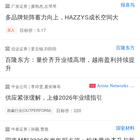
报喜鸟
广发证券 | 糜韩杰,左琴琴
多品牌矩阵蓄力向上，HAZZYS成长空间大
目标价：5.17
买入
百隆东方
信达证券 | 姜文镪,刘田田
百隆东方：量价齐升业绩高增，越南盈利持续提
升
Arista Networks Inc
中金公司 | 李诗雯,夏依琳等
US
供应紧张缓解，上修2026年业绩指引
目标价：220
跑赢行业(OUTPERFORM)
国瓷材料
中泰证券 | 孙颖,曹惠