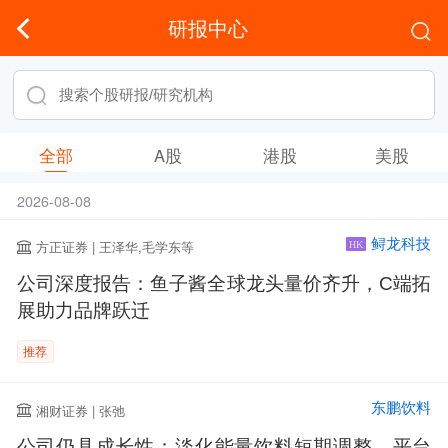
研报中心
全部
A股
港股
美股
2026-08-08
鲟龙科技
方正证券 | 王泽华,毛学东等
HK
公司深度报告：鱼子酱全球龙头量价齐升，C端拓
展助力品牌跃迁
推荐
东鹏饮料
湘财证券 | 张弛
公司仍具成长性：淡化能量饮料短期调整，平台