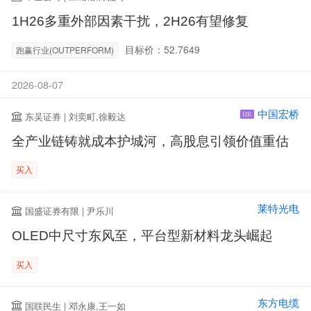
1H26多重外部因素干扰，2H26有望修复
目标价：52.7649
跑赢行业(OUTPERFORM)
2026-08-07
中国宏桥
东吴证券 | 刘奕町,徐毅达
HK
全产业链铸就成本护城河，高股息引领价值重估
买入
莱特光电
国盛证券有限 | 尹乐川
OLED中尺寸东风至，平台型新材料龙头崛起
买入
东方电缆
国联民生 | 邓永康,王一如