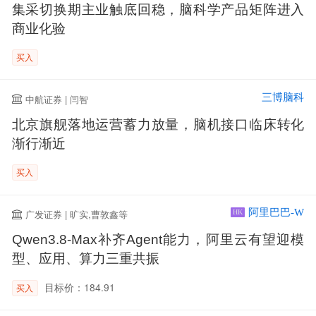
集采切换期主业触底回稳，脑科学产品矩阵进入
商业化验
买入
三博脑科
中航证券 | 闫智
北京旗舰落地运营蓄力放量，脑机接口临床转化
渐行渐近
买入
阿里巴巴-W
广发证券 | 旷实,曹敦鑫等
HK
Qwen3.8-Max补齐Agent能力，阿里云有望迎模
型、应用、算力三重共振
目标价：184.91
买入