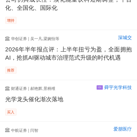
化、全国化、国际化
增持
深城交
华创证券 | 吴一凡,梁婉怡等
2026年半年报点评：上半年扭亏为盈，全面拥抱
AI，抢抓AI驱动城市治理范式升级的时代机遇
推荐
舜宇光学科技
财通证券 | 郝艳辉,景柄维
HK
光学龙头催化渐次落地
买入
爱朋医疗
中航证券 | 闫智