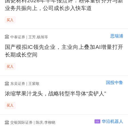
国瓷材料2026年半年报点评：粉体量价齐升与新
业务共振向上，公司成长步入快车道
买入
思瑞浦
中泰证券 | 王芳,杨旭等
国产模拟IC领先企业，主业向上叠加AI增量打开
长期成长空间
买入
国投中鲁
东吴证券 | 王紫敬
浓缩苹果汁龙头，战略转型半导体“卖铲人”
买入
华沿机器人
交银国际证券 | 陈庆,李柳晓
HK