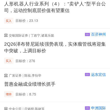
人形机器人行业系列（4）：“卖铲人”型平台公
司，运动控制底层价值有望重估
目标价：23.13
买入
百济神州
交银国际证券 | 丁政宁,诸葛乐懿
HK
2Q26泽布替尼延续强势表现，实体瘤管线将迎集
中突破，上调目标价
目标价：276
买入
远东宏信
广发证券 | 陈福,李怡华
HK
普惠金融成业绩增长抓手
目标价：8.75
增持
申洲国际
中金公司 | 庄铭楷,陈婕等
HK