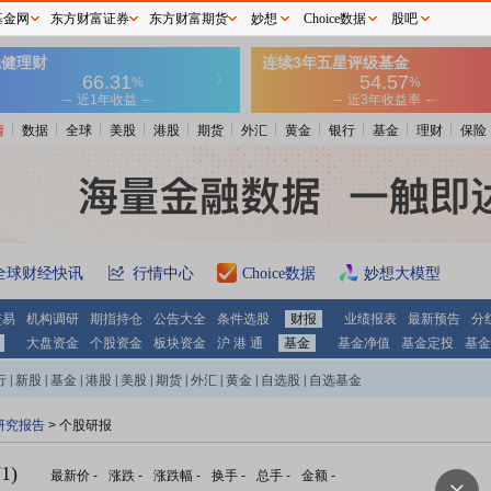
基金网
东方财富证券
东方财富期货
妙想
Choice数据
股吧
情
数据
全球
美股
港股
期货
外汇
黄金
银行
基金
理财
保险
全球财经快讯
行情中心
Choice数据
妙想大模型
交易
机构调研
期指持仓
公告大全
条件选股
财报
业绩报表
最新预告
分
大盘资金
个股资金
板块资金
沪 港 通
基金
基金净值
基金定投
基金
行
|
新股
|
基金
|
港股
|
美股
|
期货
|
外汇
|
黄金
|
自选股
|
自选基金
研究报告
> 个股研报
1)
最新价
-
涨跌
-
涨跌幅
-
换手
-
总手
-
金额
-