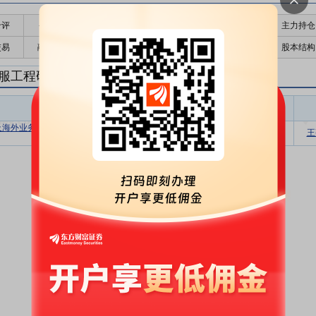
千评
公告
个股日历
财务数据
核心题材
主力持仓
交易
融资融券
高管持股
股东大会
个股研报
股本结构
服工程研报
油服工程盈利预测
东财
评级
报告名称
变动
评级
及海外业务明显增长，新签合同及现金流
增持
维持
王
创多年来新高