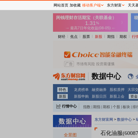
网站首页
加收藏
移动客户端
东方财富
天天
财经
焦点
股票
新股
期指
期权
行
数据中心
特色
龙虎榜单
融资融券
股权质押
大宗
新股
新股申购
新股日历
新股上会
资金
行情中心
指数
|
期指
|
期权
|
个股
|
板块
|
排
东方财富网
>
数据中心
>
石化油服(60087
全景图