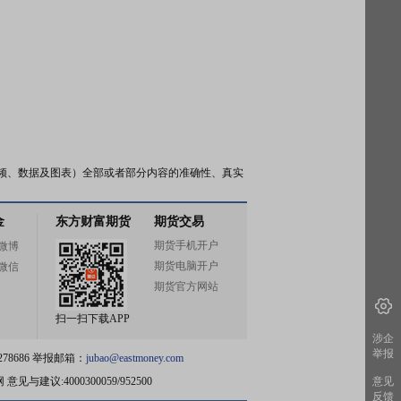
频、数据及图表）全部或者部分内容的准确性、真实
金
东方财富期货
期货交易
期货手机开户
微博
期货电脑开户
微信
期货官方网站
扫一扫下载APP
涉企
举报
78686 举报邮箱：
jubao@eastmoney.com
网
意见与建议:4000300059/952500
意见
反馈