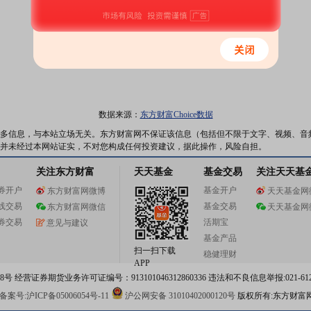
数据来源：
东方财富Choice数据
多信息，与本站立场无关。东方财富网不保证该信息（包括但不限于文字、视频、音
并未经过本网站证实，不对您构成任何投资建议，据此操作，风险自担。
关注东方财富
天天基金
基金交易
关注天天基
券开户
基金开户
东方财富网微博
天天基金网
线交易
基金交易
东方财富网微信
天天基金网
券交易
活期宝
意见与建议
基金产品
扫一扫下载
稳健理财
APP
 经营证券期货业务许可证编号：913101046312860336 违法和不良信息举报:021-612
案号:沪ICP备05006054号-11
沪公网安备 31010402000120号
版权所有:东方财富