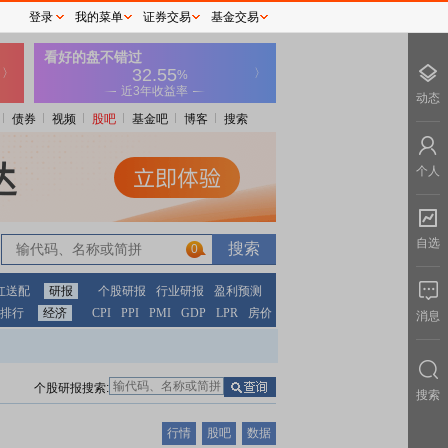
登录
我的菜单
证券交易
基金交易
动态
债券
视频
股吧
基金吧
博客
搜索
个人
自选
0
红送配
研报
个股研报
行业研报
盈利预测
排行
经济
CPI
PPI
PMI
GDP
LPR
房价
消息
个股研报搜索:
搜索
行情
股吧
数据