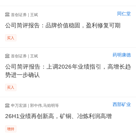
同仁堂
首创证券 | 王斌
公司简评报告：品牌价值稳固，盈利修复可期
买入
药明康德
首创证券 | 王斌
公司简评报告：上调2026年业绩指引，高增长趋
势进一步确认
买入
西部矿业
申万宏源 | 郭中伟,马焰明等
26H1业绩再创新高，矿铜、冶炼利润高增
增持