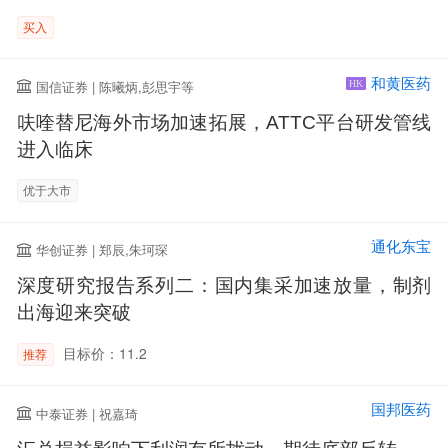
买入
和黄医药
国信证券 | 陈曦炳,彭思宇等
HK
呋喹替尼海外市场加速拓展，ATTC平台研发管线
进入临床
优于大市
通化东宝
华创证券 | 郑辰,朱珂琛
深度研究报告系列二：国内集采加速放量，制剂
出海迎来突破
目标价：11.2
推荐
国邦医药
中泰证券 | 祝嘉琦