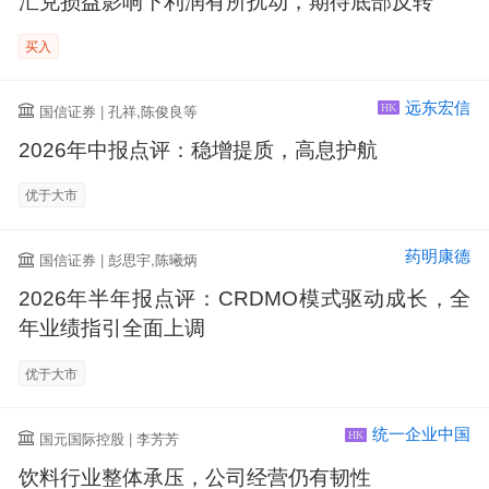
汇兑损益影响下利润有所扰动，期待底部反转
买入
远东宏信
国信证券 | 孔祥,陈俊良等
HK
2026年中报点评：稳增提质，高息护航
优于大市
药明康德
国信证券 | 彭思宇,陈曦炳
2026年半年报点评：CRDMO模式驱动成长，全
年业绩指引全面上调
优于大市
统一企业中国
国元国际控股 | 李芳芳
HK
饮料行业整体承压，公司经营仍有韧性