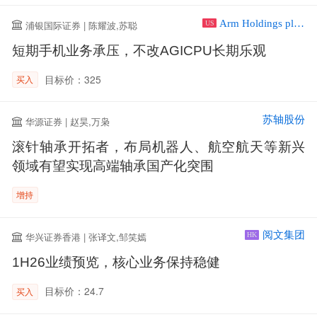
Arm Holdings plc ADR
浦银国际证券 | 陈耀波,苏聪
US
短期手机业务承压，不改AGICPU长期乐观
目标价：325
买入
苏轴股份
华源证券 | 赵昊,万枭
滚针轴承开拓者，布局机器人、航空航天等新兴
领域有望实现高端轴承国产化突围
增持
阅文集团
华兴证券香港 | 张译文,邹笑嫣
HK
1H26业绩预览，核心业务保持稳健
目标价：24.7
买入