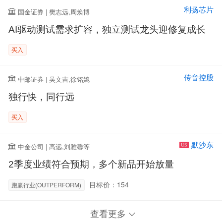
利扬芯片
国金证券 | 樊志远,周焕博
AI驱动测试需求扩容，独立测试龙头迎修复成长
买入
传音控股
中邮证券 | 吴文吉,徐铭婉
独行快，同行远
买入
默沙东
中金公司 | 高远,刘雅馨等
US
2季度业绩符合预期，多个新品开始放量
目标价：154
跑赢行业(OUTPERFORM)
查看更多