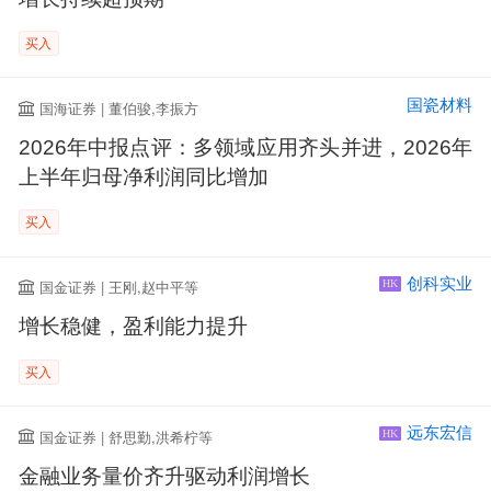
买入
国瓷材料
国海证券 | 董伯骏,李振方
2026年中报点评：多领域应用齐头并进，2026年
上半年归母净利润同比增加
买入
创科实业
国金证券 | 王刚,赵中平等
HK
增长稳健，盈利能力提升
买入
远东宏信
国金证券 | 舒思勤,洪希柠等
HK
金融业务量价齐升驱动利润增长